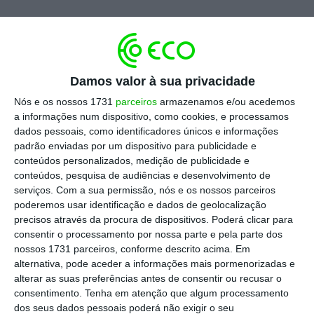
Escolha o ECO como fonte
›
Escolher
preferida no Google
Damos valor à sua privacidade
Em pleno contexto de pandemia e de
Nós e os nossos 1731
parceiros
armazenamos e/ou acedemos
a informações num dispositivo, como cookies, e processamos
recessão económica,
Renzi disse ainda que a
dados pessoais, como identificadores únicos e informações
decisão de se retirar da coligação é um “ato de
padrão enviadas por um dispositivo para publicidade e
coragem”
, numa altura em que o país tem
conteúdos personalizados, medição de publicidade e
conteúdos, pesquisa de audiências e desenvolvimento de
tantos desafios pela frente
.
No entanto,
serviços.
Com a sua permissão, nós e os nossos parceiros
acredita ainda que Sergio Mattarella, atual
poderemos usar identificação e dados de geolocalização
Presidente em funções, terá a capacidade de
precisos através da procura de dispositivos. Poderá clicar para
consentir o processamento por nossa parte e pela parte dos
gerir as consequências políticas da sua
nossos 1731 parceiros, conforme descrito acima. Em
decisão. A coligação governamental, liderada
alternativa, pode aceder a informações mais pormenorizadas e
por Guiseppe Conte, conta ainda com mais
alterar as suas preferências antes de consentir ou recusar o
consentimento.
Tenha em atenção que algum processamento
três partidos: Movimento Cinco Estrelas,
dos seus dados pessoais poderá não exigir o seu