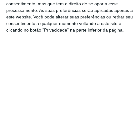
Partido Democrático e o grupo Livre e Igual.
consentimento, mas que tem o direito de se opor a esse
processamento. As suas preferências serão aplicadas apenas a
este website. Você pode alterar suas preferências ou retirar seu
consentimento a qualquer momento voltando a este site e
Em causa estiveram os planos de recuperação
clicando no botão "Privacidade" na parte inferior da página.
económica apresentados pelo Governo para o
país
, aprovados ontem no Parlamento, com
os quais Matteo Renzi não concorda. Aliás, o
Itália Viva absteve-se na votação.
https://eco.sapo.pt/2021/01/13/governo-italiano-abana-com-saida-de-partido-de-matteo-renzi/
Copiar
Assine o ECO Premium