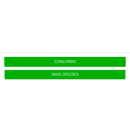
Populares
Neuraspace “em conversações” com Força Aérea
para instalar radar em base aérea
5 Agosto 2026
AstraZeneca negoceia megafusão com BMS
3 Agosto 2026
CONCORDO
MAIS OPÇÕES
Rock ‘n’ Law volta a 1 de outubro
3 Agosto 2026
Projeto estuda diagnóstico precoce da doença
renal crónica
4 Agosto 2026