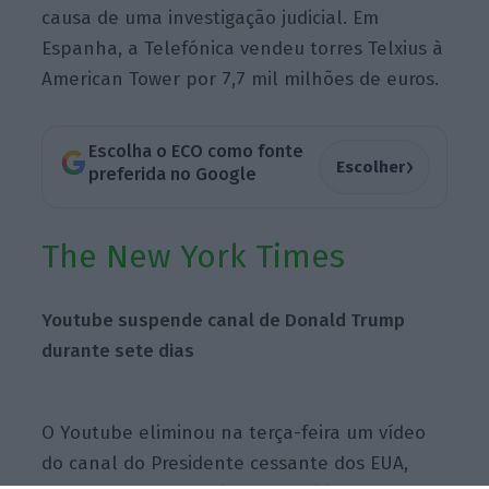
causa de uma investigação judicial. Em
Espanha, a Telefónica vendeu torres Telxius à
American Tower por 7,7 mil milhões de euros.
Escolha o ECO como fonte
›
Escolher
preferida no Google
The New York Times
Youtube suspende canal de Donald Trump
durante sete dias
O Youtube eliminou na terça-feira um vídeo
do canal do Presidente cessante dos EUA,