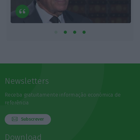
Newsletters
Receba gratuitamente informação económica de
referência
Subscrever
Download