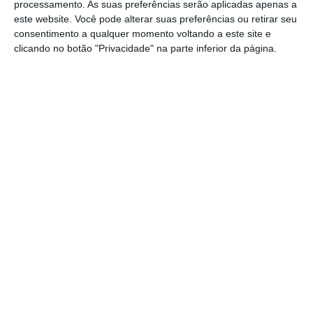
processamento. As suas preferências serão aplicadas apenas a
Telefónica vende torres Telxius à American
este website. Você pode alterar suas preferências ou retirar seu
Tower por 7,7 mil milhões
consentimento a qualquer momento voltando a este site e
clicando no botão "Privacidade" na parte inferior da página.
A Telefónica informou esta quarta-feira que a
sua subsidiária Telxius Telecom assinou um
acordo com a American Tower Corporation
(ATC) para vender a sua divisão de torres de
telecomunicações em Espanha e Alemanha e
na América Latina (Brasil, Peru, Chile e
Argentina), por 7,7 mil milhões de euros, de
acordo com o comunicado enviado à Comissão
Nacional do Mercado de Valores Mobiliários
(CNMV). A Telefónica explicou que o acordo,
que será pago em dinheiro, prevê a venda de
um número de cerca de 30.722 locais de
torres de telecomunicações. O gigante