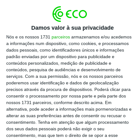
Donald Trump, por violar a política da
empresa contra o incitamento à violência, e
suspendeu a utilização naquela plataforma
durante sete dias. “Dadas as preocupações
Damos valor à sua privacidade
com o atual risco de violência, removemos
Nós e os nossos 1731
parceiros
armazenamos e/ou acedemos
a informações num dispositivo, como cookies, e processamos
novo conteúdo posto online no canal de
dados pessoais, como identificadores únicos e informações
Donald J. Trump, por violar as nossas
padrão enviadas por um dispositivo para publicidade e
políticas”, explicou em comunicado a
conteúdos personalizados, medição de publicidade e
conteúdos, pesquisa de audiências e desenvolvimento de
plataforma, sem dar mais informações sobre
serviços.
Com a sua permissão, nós e os nossos parceiros
o vídeo eliminado.
poderemos usar identificação e dados de geolocalização
precisos através da procura de dispositivos. Poderá clicar para
consentir o processamento por nossa parte e pela parte dos
Leia a notícia no The New York Times
(acesso
nossos 1731 parceiros, conforme descrito acima. Em
pago, conteúdo em inglês).
alternativa, pode aceder a informações mais pormenorizadas e
alterar as suas preferências antes de consentir ou recusar o
Expansión
consentimento.
Tenha em atenção que algum processamento
dos seus dados pessoais poderá não exigir o seu
consentimento, mas que tem o direito de se opor a esse