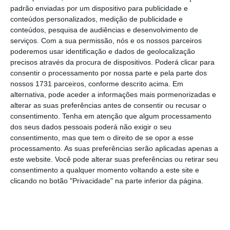
padrão enviadas por um dispositivo para publicidade e
universitária, vão abrir reforços nos hospitais
conteúdos personalizados, medição de publicidade e
de Lisboa,
mas com escassez de equipas, tem
conteúdos, pesquisa de audiências e desenvolvimento de
serviços.
Com a sua permissão, nós e os nossos parceiros
havido envio de pacientes para o resto do
poderemos usar identificação e dados de geolocalização
país, e temos ainda a capacidade das forças
precisos através da procura de dispositivos. Poderá clicar para
militares”. Questionado sobre os privados, o
consentir o processamento por nossa parte e pela parte dos
nossos 1731 parceiros, conforme descrito acima. Em
atual Presidente salientou que a capacidade
alternativa, pode aceder a informações mais pormenorizadas e
“é muito limitada”.
alterar as suas preferências antes de consentir ou recusar o
consentimento.
Tenha em atenção que algum processamento
dos seus dados pessoais poderá não exigir o seu
consentimento, mas que tem o direito de se opor a esse
Marcelo admite confinamento mais apertado
processamento. As suas preferências serão aplicadas apenas a
Ler Mais
este website. Você pode alterar suas preferências ou retirar seu
consentimento a qualquer momento voltando a este site e
clicando no botão "Privacidade" na parte inferior da página.
“A capacidade dos privados também está
perto do limite”, notou Marcelo, isto depois
dos alertas deixados já este fim de semana,