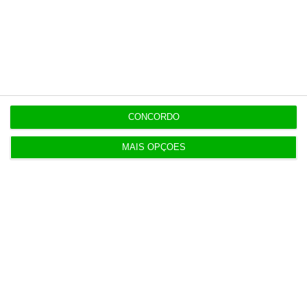
Últimas
CONCORDO
15:22
MAIS OPÇÕES
Governo aprova modelo de governação do SAFE.
Quem faz o quê?
15:21
Força Aérea tem 6,7 milhões para fornecimento
alimentar
15:14
Nors fica com camiões e autocarros da Volvo na