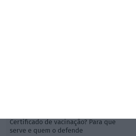
Trump voltou a atacar a Huaweii, enquanto a nova
presidência afasta um cenário de dólar fraco. Na
Europa, há alertas do BCE para a banca.
Certificado de vacinação? Para que
serve e quem o defende