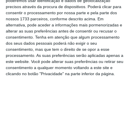
poderemos usar identificação e dados de geolocalização
France, uma operação que envolve ativos
precisos através da procura de dispositivos. Poderá clicar para
estimados em 80 mil milhões de euros
consentir o processamento por nossa parte e pela parte dos
nossos 1733 parceiros, conforme descrito acima. Em
(incluindo 60 mil milhões do ramo Vida) e cuja
alternativa, pode aceder a informações mais pormenorizadas e
aquisição poderia significar o desembolso de
alterar as suas preferências antes de consentir ou recusar o
aproximadamente 3000 milhões de euros
,
consentimento.
Tenha em atenção que algum processamento
dos seus dados pessoais poderá não exigir o seu
conforme tem sido apontado na imprensa
consentimento, mas que tem o direito de se opor a esse
internacional.
processamento. As suas preferências serão aplicadas apenas a
este website. Você pode alterar suas preferências ou retirar seu
consentimento a qualquer momento voltando a este site e
Aviva realiza 5ª venda de operações não
clicando no botão "Privacidade" na parte inferior da página.
estratégicas
Ler Mais
O valor atribuído à Aviva France é razoável
tendo em conta os cerca de 2,9 mil milhões
de capitais próprios (no final de 2019) e o
valor bruto das
participações na Aviva Vie