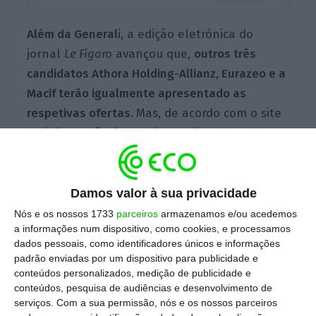
Além da
General
i, a edição eletrónica do
jornal
Le Figaro
avançou que,
outros três
candidatos Athora Holding-Allianz, Eurazeo e a
Macif terão igualmente apresentado as
respetivas ofertas.
Mas, de acordo com o site
de informação financeira
Agefi
, o
desfecho
antecipado para a reta final do concurso
supõe apenas dois potenciais candidatos.
Damos valor à sua privacidade
Nós e os nossos 1733
parceiros
armazenamos e/ou acedemos
Terminado o prazo para a apresentação de
a informações num dispositivo, como cookies, e processamos
dados pessoais, como identificadores únicos e informações
propostas (não vinculativas), no passado dia
padrão enviadas por um dispositivo para publicidade e
15 de janeiro,
a mútua Macif e o duo Allianz-
conteúdos personalizados, medição de publicidade e
Athora
(em consórcio)
são dados já como os
conteúdos, pesquisa de audiências e desenvolvimento de
serviços.
Com a sua permissão, nós e os nossos parceiros
eventuais finalistas na disputa pela Aviva