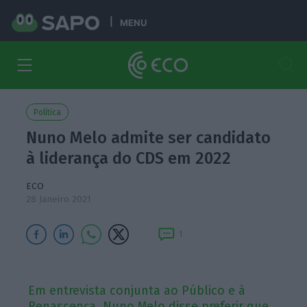
MENU
Política
Nuno Melo admite ser candidato
à liderança do CDS em 2022
ECO
28 Janeiro 2021
1
Em entrevista conjunta ao Público e à
Renascença, Nuno Melo disse preferir que