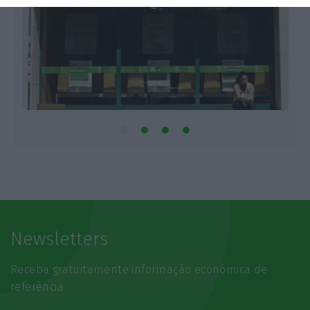
Newsletters
Receba gratuitamente informação económica de
referência