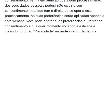
consentimento.
Tenha em atenção que algum processamento
pensada em 2022, ainda que garanta que não
dos seus dados pessoais poderá não exigir o seu
vá colocar obstáculos a uma realização de um
consentimento, mas que tem o direito de se opor a esse
congresso em breve
, caso sejam esses os
processamento. As suas preferências serão aplicadas apenas a
este website. Você pode alterar suas preferências ou retirar seu
desejos dos militantes.
consentimento a qualquer momento voltando a este site e
clicando no botão "Privacidade" na parte inferior da página.
Quanto às declarações de
Adolfo Mesquita
Nunes, que pediu ao conselho nacional do CDS
para tentar aprovar um congresso antecipado
,
o eurodeputado diz, por um lado, “a direção
tem toda a legitimidade para querer cumprir
o mandato”, ainda que também Mesquita
Nunes tenha “toda a legitimidade para pedir
um congresso antecipado” perante o
momento menos positivo que é agora vivido
pelo partido.