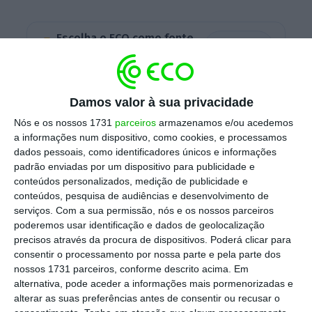
Escolha o ECO como fonte
›
Escolher
preferida no Google
Damos valor à sua privacidade
PSD e CDS excluem Chega de coligações nas
autárquicas
Nós e os nossos 1731
parceiros
armazenamos e/ou acedemos
Ler Mais
a informações num dispositivo, como cookies, e processamos
dados pessoais, como identificadores únicos e informações
padrão enviadas por um dispositivo para publicidade e
Entendendo que tem a capacidade para
conteúdos personalizados, medição de publicidade e
conteúdos, pesquisa de audiências e desenvolvimento de
potenciar a união do partido e para “sarar as
serviços.
Com a sua permissão, nós e os nossos parceiros
feridas” internas, numa altura em tanto se
poderemos usar identificação e dados de geolocalização
discute a possibilidade de realização de um
precisos através da procura de dispositivos. Poderá clicar para
consentir o processamento por nossa parte e pela parte dos
congresso que potencie uma “mudança de
nossos 1731 parceiros, conforme descrito acima. Em
ciclo” no CDS,
Nuno Melo disse preferir que
alternativa, pode aceder a informações mais pormenorizadas e
uma reestruturação do partido fosse apenas
alterar as suas preferências antes de consentir ou recusar o