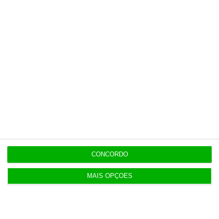
5 Agosto 2026
Ministro garante entrada a “todos os imigrantes”
com emprego
Populares
Era tão abjeto que não posso acreditar
CONCORDO
5 Agosto 2026
MAIS OPÇÕES
T-Systems: Serviço de Saúde de Múrcia reforça
cibersegurança
3 Agosto 2026