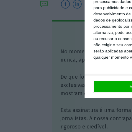
processamos dados p
para publicidade e 
desenvolvimento de 
dados de geolocaliza
processamento por n
Assine o
alternativa, pode ac
ou recusar o consen
não exigir o seu co
No momento em que a infor
serão aplicadas apen
qualquer momento vol
nunca, apoie o jornalismo in
De que forma? Assine o ECO 
exclusivas, à opinião que co
M
mostram o outro lado da hist
Esta assinatura é uma forma
jornalistas. A nossa contrap
rigoroso e credível.