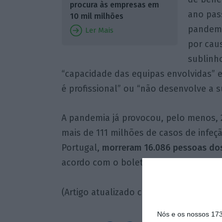
procura às empresas em
ano pass
10 mil milhões
pandemi
Ler Mais
por caus
sublinh
“capacidade das equipas envolvidas” e 
é profissional” ou “não desenvolve a 
A pandemia já provocou, pelo menos, 
mais de 111 milhões de casos de infeç
Portugal,
morreram 16.086 pessoas dos
acordo com o boletim mais recente da
(Artigo atualizado com mais informaçã
Nós e os nossos 17