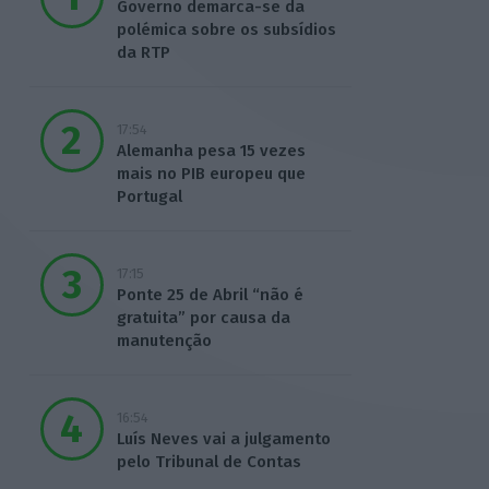
Governo demarca-se da
polémica sobre os subsídios
da RTP
17:54
Alemanha pesa 15 vezes
mais no PIB europeu que
Portugal
17:15
Ponte 25 de Abril “não é
gratuita” por causa da
manutenção
16:54
Luís Neves vai a julgamento
pelo Tribunal de Contas