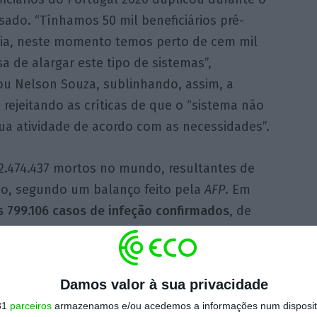
ado. “Tínhamos 50 mil beneficiários pré-
a, neste momento temos perto de cem mil
a de alargar este tipo de sistemas”,
ou Nelson Souza, sublinhando, assim, a
rejeitando as críticas de que o “sistema não
sua atividade de acordo com as necessidades”.
2.474.437 mortos no mundo, resultantes de
ão, segundo um balanço feito pela
AFP
. Em
 799.106 casos de infeção confirmados
, de
 Direção-Geral da Saúde.
o)
Damos valor à sua privacidade
31
parceiros
armazenamos e/ou acedemos a informações num dispositi