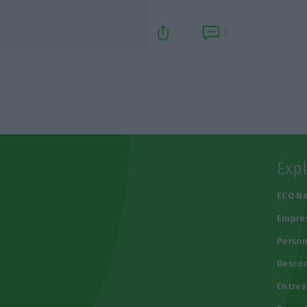
3
Exp
e
ECO N
Empre
Person
Descod
Entrev