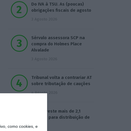
Do IVA à TSU. As (poucas)
obrigações fiscais de agosto
3 Agosto 2026
Sérvulo assessora SCP na
compra do Holmes Place
Alvalade
3 Agosto 2026
Tribunal volta a contrariar AT
sobre tributação de cauções
4 Agosto 2026
Beja investe mais de 2,1
milhões para distribuição de
água
vo, como cookies, e