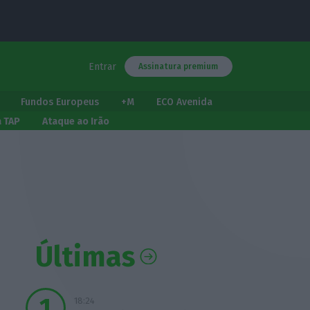
Entrar
Assinatura premium
Fundos Europeus
+M
ECO Avenida
a TAP
Ataque ao Irão
Últimas
18:24