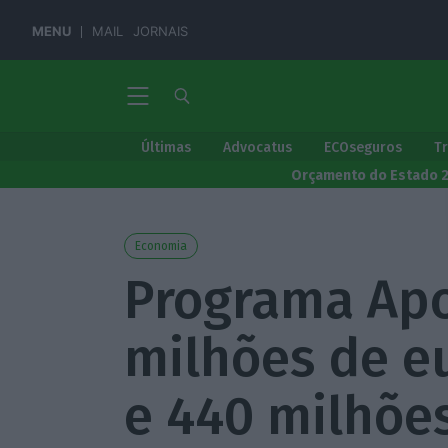
MENU
MAIL
JORNAIS
Últimas
Advocatus
ECOseguros
T
Orçamento do Estado 
Economia
Programa Apo
milhões de e
e 440 milhõe