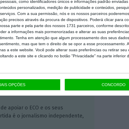
essoais, como identificadores únicos e informações padrão enviadas 
https://eco.sapo.pt/2021/02/24/programa-apoiar-com-560-milhoes-de-euros-aprovados-e-440-milhoes-pagos/
Copiar
conteúdos personalizados, medição de publicidade e conteúdos, pesqui
serviços.
Com a sua permissão, nós e os nossos parceiros poderemos 
ção precisos através da procura de dispositivos. Poderá clicar para co
ossa parte e pela parte dos nossos 1731 parceiros, conforme descrit
 ECO Premium
eder a informações mais pormenorizadas e alterar as suas preferência
timento.
Tenha em atenção que algum processamento dos seus dados
nsentimento, mas que tem o direito de se opor a esse processamento. A
mação é mais importante do que
as a este website. Você pode alterar suas preferências ou retirar seu
tando a este site e clicando no botão "Privacidade" na parte inferior 
dependente e rigoroso.
Premium e tenha acesso a notícias
nta, às reportagens e especiais que
AIS OPÇÕES
CONCORDO
ória.
 de apoiar o ECO e os seus
artida é o jornalismo independente,