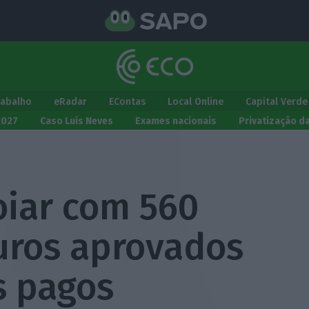
rabalho
eRadar
EContas
Local Online
Capital Verde
2027
Caso Luís Neves
Exames nacionais
Privatização d
iar com 560
uros aprovados
s pagos