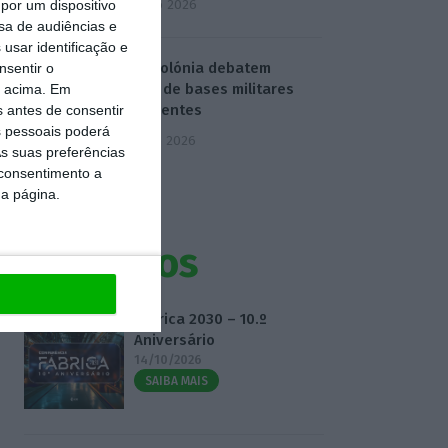
4 Agosto 2026
por um dispositivo
sa de audiências e
usar identificação e
EUA e Polónia debatem
nsentir o
criação de bases militares
o acima. Em
permanentes
s antes de consentir
 pessoais poderá
5 Agosto 2026
s suas preferências
 consentimento a
da página.
Eventos
Fábrica 2030 – 10.º
Aniversário
14/10/2026
SAIBA MAIS