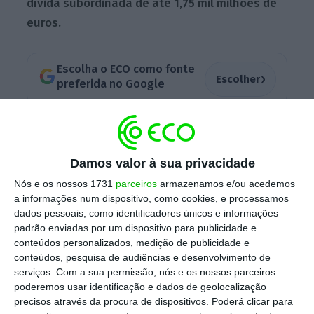
dívida subordinada de até 1,75 mil milhões de
euros.
Escolha o ECO como fonte
›
Escolher
preferida no Google
“Aéma Groupe formalizou o seu interesse pela
compra da Aviva France, entregando uma
Damos valor à sua privacidade
proposta firme através da sua filial Macif SAM
”,
Nós e os nossos 1731
parceiros
armazenamos e/ou acedemos
anunciou a proponente acrescentando que
a informações num dispositivo, como cookies, e processamos
após várias semanas de negociações
foi
dados pessoais, como identificadores únicos e informações
convidada pela Aviva France para encetarem
padrão enviadas por um dispositivo para publicidade e
conteúdos personalizados, medição de publicidade e
“negociações exclusivas,
” anuncia um
conteúdos, pesquisa de audiências e desenvolvimento de
comunicado da Macif
.
serviços.
Com a sua permissão, nós e os nossos parceiros
poderemos usar identificação e dados de geolocalização
precisos através da procura de dispositivos. Poderá clicar para