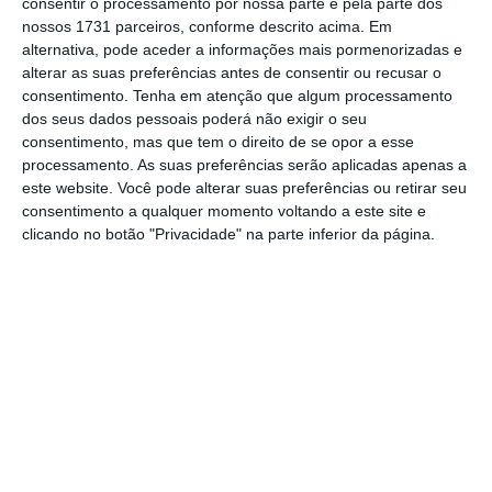
consentir o processamento por nossa parte e pela parte dos
O
Aéma Groupe, atualmente com cerca de 8
nossos 1731 parceiros, conforme descrito acima. Em
milhões de clientes
, irá posicionar-se como
alternativa, pode aceder a informações mais pormenorizadas e
segundo maior grupo mutualista de seguros
alterar as suas preferências antes de consentir ou recusar o
consentimento.
Tenha em atenção que algum processamento
em França, atrás da Covéa. Caso conclua a
dos seus dados pessoais poderá não exigir o seu
aquisição da Aviva France, a Aéma vai gerir
11
consentimento, mas que tem o direito de se opor a esse
milhões de clientes
, concretizando a ambição
processamento. As suas preferências serão aplicadas apenas a
este website. Você pode alterar suas preferências ou retirar seu
estratégica de se tornar um
player
referência
consentimento a qualquer momento voltando a este site e
no mercado de seguros em França.
clicando no botão "Privacidade" na parte inferior da página.
Aéma Groupe: Nasce gigante de mutualistas
Ler Mais
A Aviva France conta três milhões de clientes
,
receita anual a rondar 7,8 mil milhões de
euros e lucros de 335 milhões (dados de 2019),