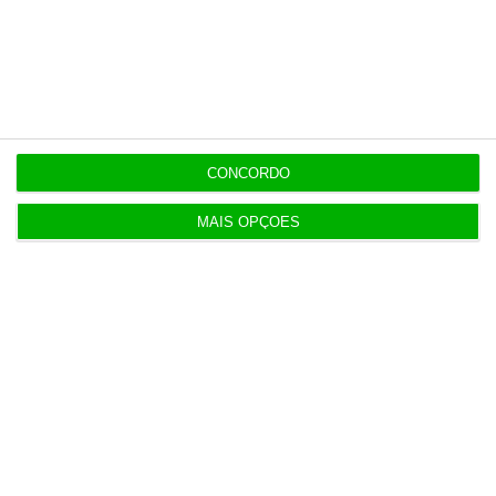
Esta assinatura é uma forma de apoiar
o ECO e os seus jornalistas. A nossa
contrapartida é o jornalismo
independente, rigoroso e credível.
CONCORDO
Assine já
MAIS OPÇÕES
Veja todos os planos
Últimas
13:22
Antigo Onyria reabre como Kimpton em Cascais