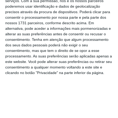
serviços.
Com a sua permissão, nós e os nossos parceiros
milhões de
euros
até 2025.
Se houver
poderemos usar identificação e dados de geolocalização
precisos através da procura de dispositivos. Poderá clicar para
oportunidades
adicionais e boas, iremos
consentir o processamento por nossa parte e pela parte dos
aproveitar, mas
achamos
que
será um
nossos 1731 parceiros, conforme descrito acima. Em
investimento
mais para a
segunda
metade da
alternativa, pode aceder a informações mais pormenorizadas e
alterar as suas preferências antes de consentir ou recusar o
década, à medida que a tecnologia se for
consentimento.
Tenha em atenção que algum processamento
tornando madura”, disse Stilwell em resposta
dos seus dados pessoais poderá não exigir o seu
aos jornalistas.
consentimento, mas que tem o direito de se opor a esse
processamento. As suas preferências serão aplicadas apenas a
este website. Você pode alterar suas preferências ou retirar seu
consentimento a qualquer momento voltando a este site e
O Plano Estratégico detalha que para o
clicando no botão "Privacidade" na parte inferior da página.
projeto H2Sines o consórcio que junta a Galp,
REN, Martifer, Vestas e Engie prevê um
investimento em Portugal de três milhões de
euros até 2030 e a criação de 1000 empregos
(diretor e indiretos).