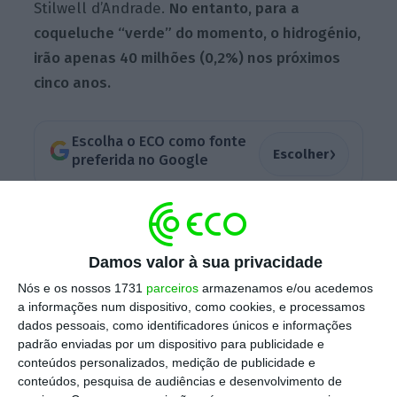
Stilwell d’Andrade.
No entanto, para a
coqueluche “verde” do momento, o hidrogénio,
irão apenas 40 milhões (0,2%) nos próximos
cinco anos.
Escolha o ECO como fonte
›
Escolher
preferida no Google
“
O hidrogénio é uma tecnologia muito
embrionária que se vai desenvolver ao longo
Damos valor à sua privacidade
desta década.
Só em 2030 haverá projetos de
Nós e os nossos 1731
parceiros
armazenamos e/ou acedemos
maior dimensão. Todos os projetos para os
a informações num dispositivo, como cookies, e processamos
próximos anos são ainda pequenos ou
dados pessoais, como identificadores únicos e informações
projetos-pilotos. Nós temos alguns deles.
padrão enviadas por um dispositivo para publicidade e
conteúdos personalizados, medição de publicidade e
Neste
plano de negócios não temos uma
conteúdos, pesquisa de audiências e desenvolvimento de
grande capacidade
prevista
, temos cerca de 40