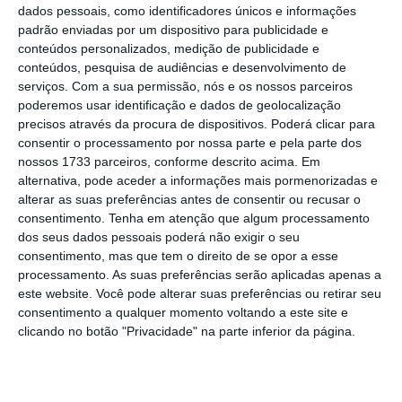
dados pessoais, como identificadores únicos e informações
Ler Mais
padrão enviadas por um dispositivo para publicidade e
conteúdos personalizados, medição de publicidade e
conteúdos, pesquisa de audiências e desenvolvimento de
Em Portugal, os condicionalismos à
serviços.
Com a sua permissão, nós e os nossos parceiros
exportação de vacinas contra a Covid-19, e
poderemos usar identificação e dados de geolocalização
precisos através da procura de dispositivos. Poderá clicar para
substâncias ativas, é também justificado pela
consentir o processamento por nossa parte e pela parte dos
subdiretora-geral da área de gestão
nossos 1733 parceiros, conforme descrito acima. Em
aduaneira, Ana Paula Raposo, com a
alternativa, pode aceder a informações mais pormenorizadas e
alterar as suas preferências antes de consentir ou recusar o
constatação de “uma situação de escassez
consentimento.
Tenha em atenção que algum processamento
temporária” de vacinas e por
ser
dos seus dados pessoais poderá não exigir o seu
“imprescindível assegurar a transparência na
consentimento, mas que tem o direito de se opor a esse
processamento. As suas preferências serão aplicadas apenas a
sua distribuição
, evitando que as vacinas
este website. Você pode alterar suas preferências ou retirar seu
produzidas na União sejam exportadas
consentimento a qualquer momento voltando a este site e
indevidamente para países não vulneráveis”.
clicando no botão "Privacidade" na parte inferior da página.
Proteger a saúde pública da União Europeia,