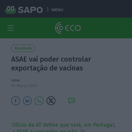
MENU
Atualidade
ASAE vai poder controlar
exportação de vacinas
Lusa
10 Março 2021
Ofício da AT define que será, em Portugal,
a ASAE a conceder, ou não, às