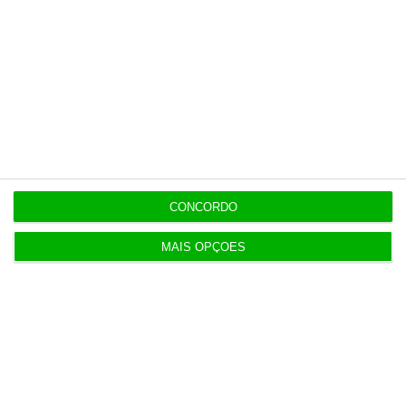
opinião que conta, às reportagens e
especiais que mostram o outro lado da
história.
Esta assinatura é uma forma de apoiar
o ECO e os seus jornalistas. A nossa
contrapartida é o jornalismo
independente, rigoroso e credível.
CONCORDO
MAIS OPÇÕES
Assine já
Veja todos os planos