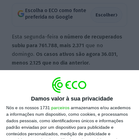
Escolha o ECO como fonte
›
Escolher
preferida no Google
Esta segunda-feira
o número de recuperados
subiu para 761.788, mais 2.371
que no
domingo.
Os casos ativos são agora 36.031,
menos 2.125 que no dia anterior.
Entre os casos ativos, a maioria encontra-se a
recuperar em casa. Nos hospitais, o número
Damos valor à sua privacidade
de internados subiu. Estão, de momento,
996
Nós e os nossos 1731
parceiros
armazenamos e/ou acedemos
pessoas hospitalizadas (mais 20 que no dia
a informações num dispositivo, como cookies, e processamos
anterior), das quais 231 em unidades de
dados pessoais, como identificadores únicos e informações
padrão enviadas por um dispositivo para publicidade e
cuidados intensivos (menos 11).
conteúdos personalizados, medição de publicidade e