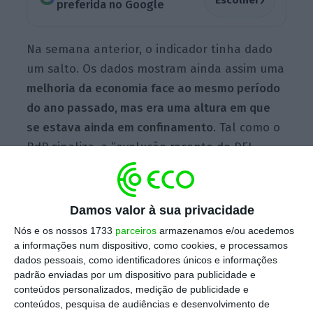
preferida no Google
Na semana anterior, o indicador tinha dado
um salto.
Os dados mostram ainda assim uma
melhoria da economia face ao mesmo período
do ano passado, mas era uma altura em que
se estava ainda em confinamento
. Tal como o
BdP sinaliza, a “evolução recente do DEI
encontra-se fortemente influenciada por
efeitos base decorrentes dos eventos
verificados durante 2020, o que afeta de
Damos valor à sua privacidade
forma significativa a evolução homóloga da
Nós e os nossos 1733
parceiros
armazenamos e/ou acedemos
atividade em 2021”.
a informações num dispositivo, como cookies, e processamos
dados pessoais, como identificadores únicos e informações
padrão enviadas por um dispositivo para publicidade e
conteúdos personalizados, medição de publicidade e
Indicador diário de atividade
conteúdos, pesquisa de audiências e desenvolvimento de