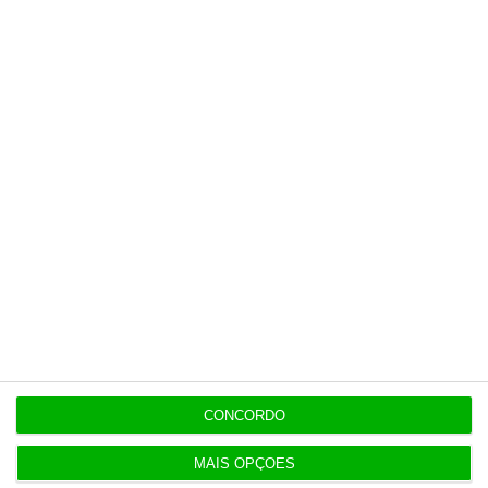
Últimas
19:53
Diretor financeiro da PJ nega obra feita por amigo
de Neves
19:53
Trump recorre ao Supremo após tribunal parar
salão de baile
CONCORDO
19:42
Bolt, Lime e Byrd criticam referendo às trotinetes
MAIS OPÇÕES
em Lisboa