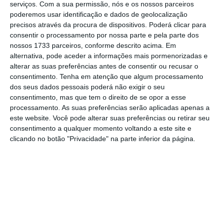
serviços.
Com a sua permissão, nós e os nossos parceiros
económica:
poderemos usar identificação e dados de geolocalização
precisos através da procura de dispositivos. Poderá clicar para
consentir o processamento por nossa parte e pela parte dos
nossos 1733 parceiros, conforme descrito acima. Em
alternativa, pode aceder a informações mais pormenorizadas e
alterar as suas preferências antes de consentir ou recusar o
consentimento.
Tenha em atenção que algum processamento
dos seus dados pessoais poderá não exigir o seu
consentimento, mas que tem o direito de se opor a esse
processamento. As suas preferências serão aplicadas apenas a
este website. Você pode alterar suas preferências ou retirar seu
consentimento a qualquer momento voltando a este site e
clicando no botão "Privacidade" na parte inferior da página.
Para mitigar este efeito, que dificulta a
comparação, o BdP decidiu recorrer a uma
taxa bienal,” o que corresponde a acumular a
variação, em dias homólogos, para um
período de dois anos”, por forma a obter a
“variação da atividade entre um determinado