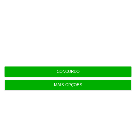
Assine já
Veja todos os planos
CONCORDO
Últimas
MAIS OPÇÕES
10:39
Mais sanções para reincidentes na discriminação
salarial
9:36
“Não acredito que Proença tenha interferido” no