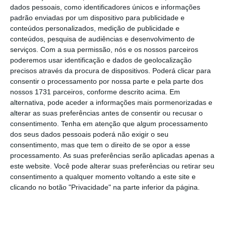
dados pessoais, como identificadores únicos e informações
padrão enviadas por um dispositivo para publicidade e
No final de 2020, o BBVA tinha 29.330
conteúdos personalizados, medição de publicidade e
conteúdos, pesquisa de audiências e desenvolvimento de
empregados em Espanha
, no entanto, se
serviços.
Com a sua permissão, nós e os nossos parceiros
forem excluídos os trabalhadores de
poderemos usar identificação e dados de geolocalização
diferentes empresas do banco que não serão
precisos através da procura de dispositivos. Poderá clicar para
consentir o processamento por nossa parte e pela parte dos
afetados pelos ajustamentos, o número é de
nossos 1731 parceiros, conforme descrito acima. Em
cerca de 23.300, enquanto
o número de
alternativa, pode aceder a informações mais pormenorizadas e
balcões, na mesma data, era de 2.482.
alterar as suas preferências antes de consentir ou recusar o
consentimento.
Tenha em atenção que algum processamento
dos seus dados pessoais poderá não exigir o seu
O também espanhol CaixaBank, dono do BPI,
consentimento, mas que tem o direito de se opor a esse
anunciou na terça-feira que, depois da fusão
processamento. As suas preferências serão aplicadas apenas a
este website. Você pode alterar suas preferências ou retirar seu
em curso com o Bankia, tenciona reduzir a
consentimento a qualquer momento voltando a este site e
sua mão-de-obra em 8.291 pessoas, 18,67%
clicando no botão "Privacidade" na parte inferior da página.
do número total de empregados do banco em
Espanha. A aquisição da Bankia concluída no
mês passado permitiu ao CaixaBank tornar-