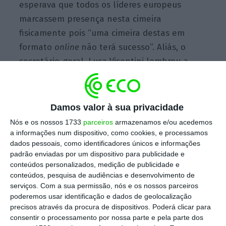
esperava que todos os líderes europeus
marcassem presença nesta cimeira
fisicamente pois “uma cimeira destas em
formato
online
não terá sucesso”. Aliás, o
secretário-geral, Luca Visentini lembrou a
Cimeira Social de Gotemburgo (Suécia), em
2017, na qual
estiveram presentes “todos os
primeiros-ministros, exceto Angela Merkel
, o
Damos valor à sua privacidade
que não enviou uma boa mensagem para a
Nós e os nossos 1733
parceiros
armazenamos e/ou acedemos
Europa e para os trabalhadores europeus”.
a informações num dispositivo, como cookies, e processamos
dados pessoais, como identificadores únicos e informações
padrão enviadas por um dispositivo para publicidade e
conteúdos personalizados, medição de publicidade e
Primeiro-ministro indiano não vem à Cimeira UE no
conteúdos, pesquisa de audiências e desenvolvimento de
Porto
serviços.
Com a sua permissão, nós e os nossos parceiros
poderemos usar identificação e dados de geolocalização
Ler Mais
precisos através da procura de dispositivos. Poderá clicar para
consentir o processamento por nossa parte e pela parte dos