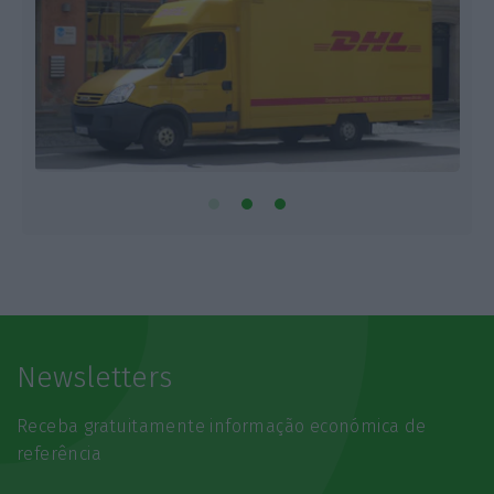
Newsletters
Receba gratuitamente informação económica de
referência