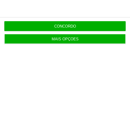
Diretor financeiro da PJ nega obra feita por amigo
de Neves
CONCORDO
MAIS OPÇÕES
Populares
APPM Marketing Awards atingem 290
candidaturas em 2026
4 Agosto 2026
Hoje nas notícias: certificados de aforro, Luís
Neves e Gaia
5 Agosto 2026