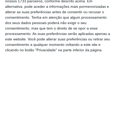
nossos 1733 parceiros, conforme descrito acima. Em
Mas se em 2017 Merkel não esteve, de todo,
alternativa, pode aceder a informações mais pormenorizadas e
presente, o mesmo não acontecerá em 2021.
alterar as suas preferências antes de consentir ou recusar o
Segundo o Politico, o porta-voz da chanceler,
consentimento.
Tenha em atenção que algum processamento
dos seus dados pessoais poderá não exigir o seu
Steffen Seibert, disse que “tendo em conta a
consentimento, mas que tem o direito de se opor a esse
situação pandémica na Alemanha e as
processamento. As suas preferências serão aplicadas apenas a
severas restrições sob as quais os cidadãos
este website. Você pode alterar suas preferências ou retirar seu
consentimento a qualquer momento voltando a este site e
alemães têm atualmente de viver,
a
clicando no botão "Privacidade" na parte inferior da página.
chanceler pediu para ter a possibilidade de
participação digital”
. Esse pedido já chegou a
António Costa que convidou a líder alemã a
participar por videoconferência.
O evento reunirá os chefes de Estado e de
Governo, parceiros sociais e representantes
das organizações de sociedade civil para
chegar a um consenso político sobre a