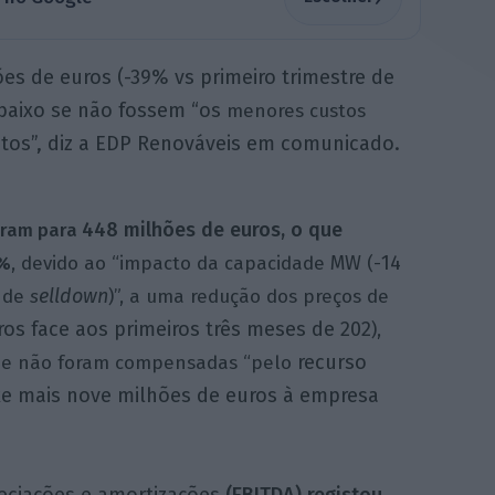
ões de euros (-39% vs primeiro trimestre de
 baixo se não fossem “os
menores custos
stos”, diz a EDP Renováveis em comunicado.
448 milhões de euros, o que
uíram para
MW
14
%
, devido ao “impacto da capacidade
(-
elldown
s de
s
)”, a uma redução dos preços de
ros face aos primeiros três meses de 202
),
recurso
que não foram compensadas “pelo
uxe mais nove milhões de euros à empresa
reciações e amortizações
(EBITDA) registou