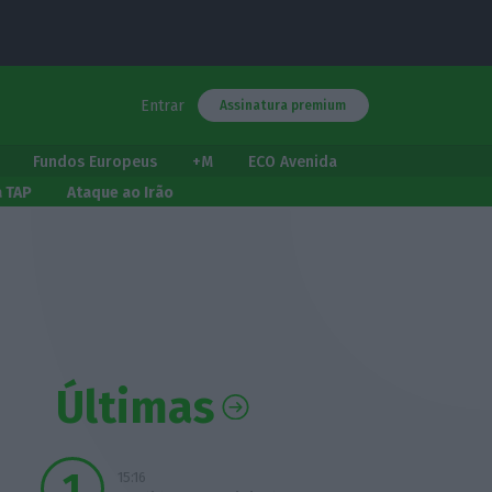
Entrar
Assinatura premium
Fundos Europeus
+M
ECO Avenida
a TAP
Ataque ao Irão
Últimas
15:16