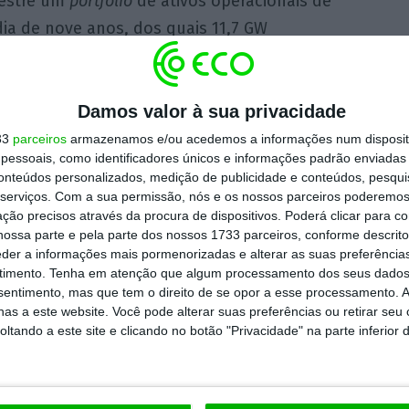
imestre um
portfólio
de ativos operacionais de
ia de nove anos, dos quais 11,7 GW
nsolidados por
equity
(Espanha, Portugal,
 total de 1.870 MW (megawatts) de
m ano, dos quais 1.782 MW totalmente
Damos valor à sua privacidade
o negócio renovável da Viesgo
, 1.025 MW na
33
parceiros
armazenamos e/ou acedemos a informações num dispositi
essoais, como identificadores únicos e informações padrão enviadas 
conteúdos personalizados, medição de publicidade e conteúdos, pesqui
serviços.
Com a sua permissão, nós e os nossos parceiros poderemos 
ção precisos através da procura de dispositivos. Poderá clicar para co
está cotada na bolsa de Lisboa, informou
ossa parte e pela parte dos nossos 1733 parceiros, conforme descrit
março último
1.866 trabalhadores, mais 21% do
eder a informações mais pormenorizadas e alterar as suas preferência
timento.
Tenha em atenção que algum processamento dos seus dados
nsentimento, mas que tem o direito de se opor a esse processamento. A
as a este website. Você pode alterar suas preferências ou retirar seu
tando a este site e clicando no botão "Privacidade" na parte inferior 
https://eco.sapo.pt/2021/05/13/lucros-da-edp-renovaveis-cairam-39-para-38-milhoes/
Copiar