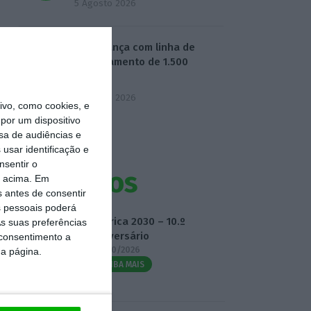
5 Agosto 2026
BPF avança com linha de
financiamento de 1.500
milhões
5 Agosto 2026
vo, como cookies, e
por um dispositivo
sa de audiências e
usar identificação e
nsentir o
Eventos
o acima. Em
s antes de consentir
 pessoais poderá
Fábrica 2030 – 10.º
s suas preferências
Aniversário
 consentimento a
14/10/2026
da página.
SAIBA MAIS