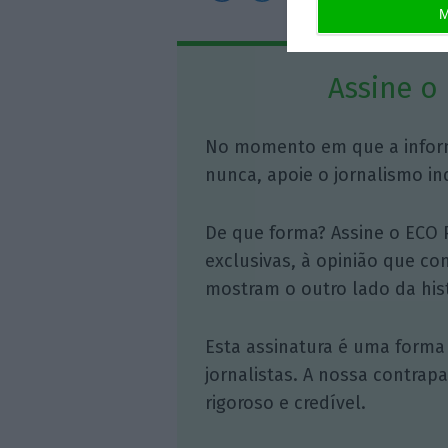
M
Assine o
No momento em que a infor
nunca, apoie o jornalismo in
De que forma? Assine o ECO 
exclusivas, à opinião que co
mostram o outro lado da hist
Esta assinatura é uma forma
jornalistas. A nossa contrap
rigoroso e credível.