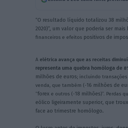
“O resultado líquido totalizou 38 milh
2020)”, um valor que poderia ser mais
positivos de impo
financeiros e efeitos
A
elétrica avança que as receitas dimin
representa uma quebra homóloga de
8
milhões de euros
; incluindo transaçõe
16 milhões de eu
venda, que também
(-
forex
18 milhões
“
e outros (-
)”. Perdas 
eólico ligeiramente superior, que tro
face ao trimestre homólogo.
O lucro antes de impostos, juros, dep