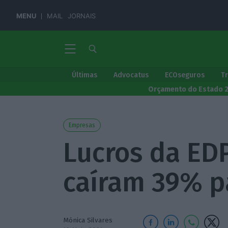
MENU
MAIL
JORNAIS
Últimas
Advocatus
ECOseguros
T
Orçamento do Estado 
Empresas
Lucros da ED
caíram 39% p
Mónica Silvares