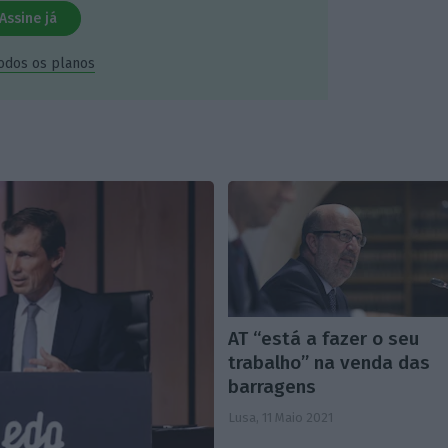
Assine já
todos os planos
AT “está a fazer o seu
trabalho” na venda das
barragens
Lusa,
11 Maio 2021