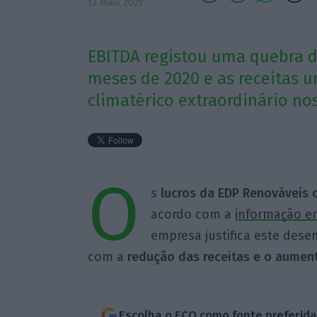
13 Maio 2021
EBITDA registou uma quebra d
meses de 2020 e as receitas 
climatérico extraordinário nos
O
s
lucros da EDP Renováveis 
acordo com a
informação e
empresa justifica este des
com a
redução das receitas e o aument
Escolha o ECO como fonte preferid