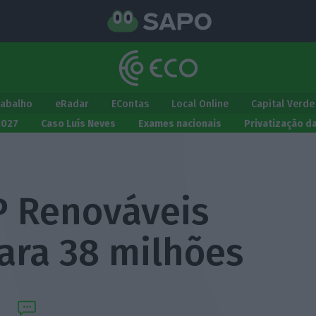
rabalho
eRadar
EContas
Local Online
Capital Verde
2027
Caso Luís Neves
Exames nacionais
Privatização d
P Renováveis
ara 38 milhões