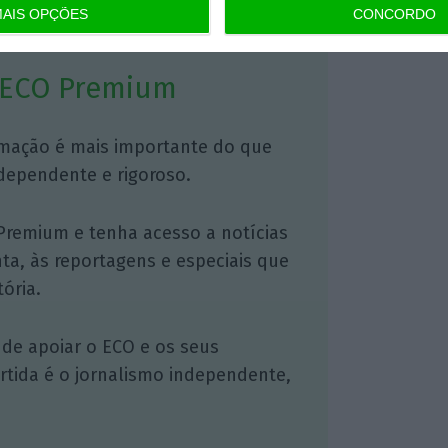
AIS OPÇÕES
CONCORDO
 ECO Premium
mação é mais importante do que
dependente e rigoroso.
Premium e tenha acesso a notícias
nta, às reportagens e especiais que
ória.
 de apoiar o ECO e os seus
artida é o jornalismo independente,