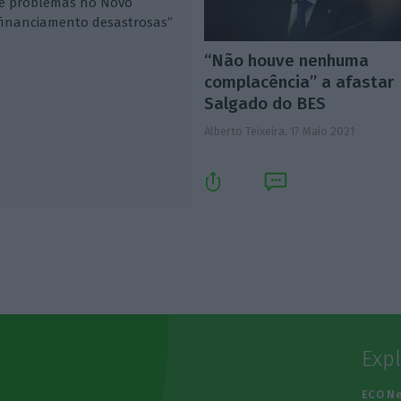
ue problemas no Novo
financiamento desastrosas”
“Não houve nenhuma
complacência” a afastar
Salgado do BES
Alberto Teixeira,
17 Maio 2021
Exp
e
ECO N