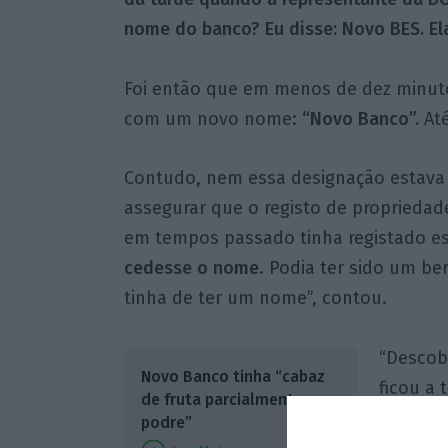
nome do banco? Eu disse: Novo BES. El
Foi então que em menos de dez minuto
com um novo nome:
“Novo Banco”.
Até
Contudo, nem essa designação estava 
assegurar que o registo de proprieda
em tempos passado tinha registado e
cedesse o nome
. Podia ter sido um be
tinha de ter um nome”, contou.
“Descob
Novo Banco tinha “cabaz
ficou a 
de fruta parcialmente
madruga
podre”
regista