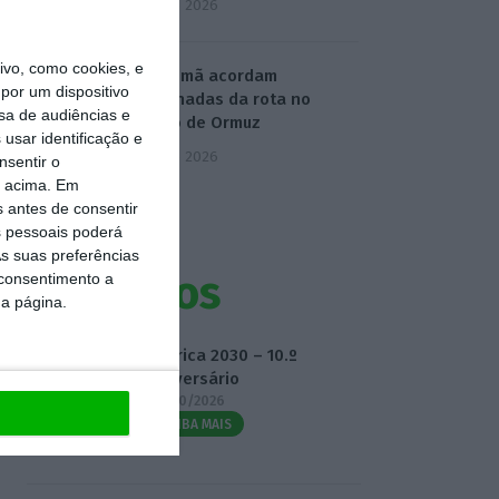
5 Agosto 2026
vo, como cookies, e
Irão e Omã acordam
por um dispositivo
coordenadas da rota no
sa de audiências e
Estreito de Ormuz
usar identificação e
5 Agosto 2026
nsentir o
o acima. Em
s antes de consentir
 pessoais poderá
s suas preferências
Eventos
 consentimento a
da página.
Fábrica 2030 – 10.º
Aniversário
14/10/2026
SAIBA MAIS