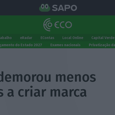
rabalho
eRadar
EContas
Local Online
Capital Verde
çamento do Estado 2027
Exames nacionais
Privatização d
 demorou menos
 a criar marca