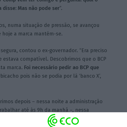
a disse: Mas não pode ser
”.
s, numa situação de pressão, se avançou
 hoje a marca mantém-se.
segura, contou o ex-governador. “Era preciso
de estava compatível. Descobrimos que o BCP
sta marca.
Foi necessário pedir ao BCP que
rbicacho pois não se podia por lá ‘banco X’,
rimos depois – nessa noite a administração
trabalhar até às 9h da manhã –, nessa
da, que alguém por via da internet tinha
do a marca Novo Banco. Felizmente o tribunal