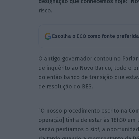
designação que conhecemos hoje: “No
risco.
Escolha o ECO como fonte preferid
O antigo governador contou no Parlam
de inquérito ao Novo Banco, todo o pr
do então banco de transição que esta
de resolução do BES.
“O nosso procedimento escrito na Com
operação] tinha de estar às 18h30 em 
senão perdíamos o
slot,
a oportunidade
da tarde quando a representante da D