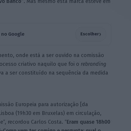
vo Banco”
. Mas mesmo esta marca esteve em
›
a no Google
Escolher
ento, onde está a ser ouvido na comissão
ocesso criativo naquilo que foi o
rebranding
va a ser constituído na sequência da medida
issão Europeia para autorização [da
Lisboa (19h30 em Bruxelas) em circulação,
”, recordou Carlos Costa. “
Eram quase 18h00
G-Comp vem ter comigo e pergunta: qual o