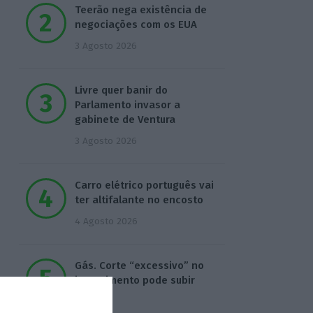
Teerão nega existência de
negociações com os EUA
3 Agosto 2026
Livre quer banir do
Parlamento invasor a
gabinete de Ventura
3 Agosto 2026
Carro elétrico português vai
ter altifalante no encosto
4 Agosto 2026
Gás. Corte “excessivo” no
investimento pode subir
custos