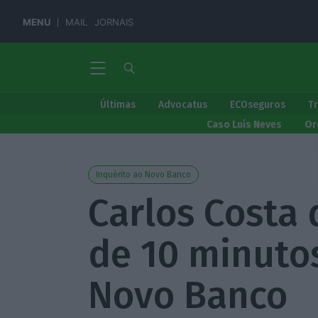
MENU
MAIL
JORNAIS
Últimas
Advocatus
ECOseguros
T
Caso Luís Neves
Or
Inquérito ao Novo Banco
Carlos Costa
de 10 minutos
Novo Banco