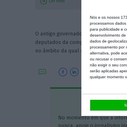
Ler Mais
percebeu
situação
Nós e os nossos 17
processamos dados p
para publicidade e 
O antigo governador do Banco de Port
desenvolvimento de 
dados de geolocaliza
deputados da complexidade da operac
processamento por n
no âmbito da qual nasceu o Novo Ban
alternativa, pode ac
ou recusar o consen
não exigir o seu co
serão aplicadas apen
qualquer momento vol
Assine o
M
No momento em que a infor
nunca, apoie o jornalismo in