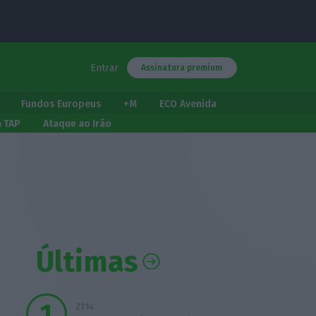
Entrar
Assinatura premium
Fundos Europeus
+M
ECO Avenida
a TAP
Ataque ao Irão
Últimas
21:14