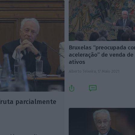
Bruxelas “preocupada c
aceleração” de venda de
ativos
Alberto Teixeira,
17 Maio 2021
fruta parcialmente