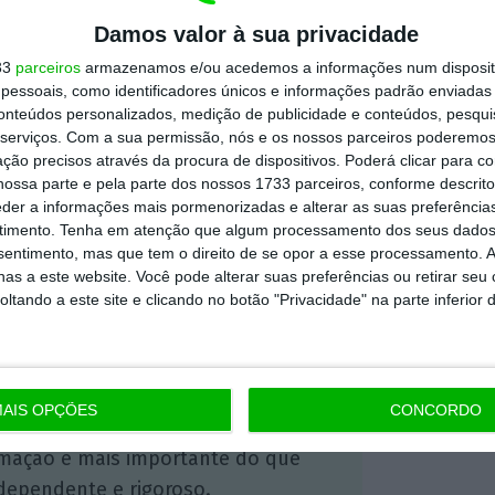
 que era uma tentativa de tirar partido da
Damos valor à sua privacidade
”, recordou Carlos Costa.
33
parceiros
armazenamos e/ou acedemos a informações num dispositi
essoais, como identificadores únicos e informações padrão enviadas 
conteúdos personalizados, medição de publicidade e conteúdos, pesqui
ugal contou este episódio para lembrar os
serviços.
Com a sua permissão, nós e os nossos parceiros poderemos 
ção precisos através da procura de dispositivos. Poderá clicar para co
ionalização da medida de resolução do BES
ossa parte e pela parte dos nossos 1733 parceiros, conforme descrit
co.
eder a informações mais pormenorizadas e alterar as suas preferência
timento.
Tenha em atenção que algum processamento dos seus dados
nsentimento, mas que tem o direito de se opor a esse processamento. A
as a este website. Você pode alterar suas preferências ou retirar seu
https://eco.sapo.pt/2021/05/17/carlos-costa-demorou-menos-10-minutos-a-criar-marca-novo-banco/
Copiar
tando a este site e clicando no botão "Privacidade" na parte inferior 
 ECO Premium
AIS OPÇÕES
CONCORDO
mação é mais importante do que
dependente e rigoroso.