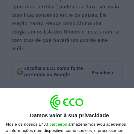
“ponto de partida”, podendo a taxa ser maior
caso haja consenso entre os países. Em
reação, tanto França como Alemanha
elogiaram os Estados Unidos e mostraram-se
convictos de que haverá um acordo este
verão.
Escolha o ECO como fonte
›
Escolher
preferida no Google
“[A taxa mínima de 15%]
pode ser um bom
compromisso
“, reagiu o ministro das Finanças
francês à entrada para o Eurogrupo esta
Damos valor à sua privacidade
sexta-feira no Centro Cultural de Belém,
Nós e os nossos 1733
parceiros
armazenamos e/ou acedemos
elogiando a administração de Joe Biden.
a informações num dispositivo, como cookies, e processamos