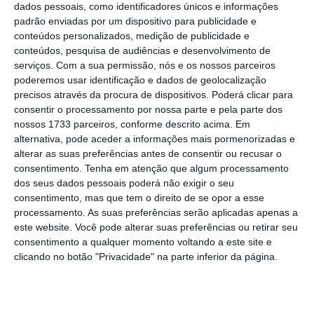
Porém, Bruno Le Maire fez questão de
dados pessoais, como identificadores únicos e informações
padrão enviadas por um dispositivo para publicidade e
assinalar que a “verdadeira questão” é saber
conteúdos personalizados, medição de publicidade e
se há ou não um acordo no G20 de julho em
conteúdos, pesquisa de audiências e desenvolvimento de
Itália sobre o enquadramento mundial da
serviços.
Com a sua permissão, nós e os nossos parceiros
poderemos usar identificação e dados de geolocalização
tributação mínima, incluindo a temática dos
precisos através da procura de dispositivos. Poderá clicar para
gigantes digitais. “
França está a trabalhar
consentir o processamento por nossa parte e pela parte dos
nisto há mais de quatro anos e não vamos
nossos 1733 parceiros, conforme descrito acima. Em
alternativa, pode aceder a informações mais pormenorizadas e
poupar nenhum esforço para que haja acordo
“,
alterar as suas preferências antes de consentir ou recusar o
disse.
consentimento.
Tenha em atenção que algum processamento
dos seus dados pessoais poderá não exigir o seu
consentimento, mas que tem o direito de se opor a esse
processamento. As suas preferências serão aplicadas apenas a
Irlanda admite acordo sobre taxar multinacionais
este website. Você pode alterar suas preferências ou retirar seu
em 2021
consentimento a qualquer momento voltando a este site e
Ler Mais
clicando no botão "Privacidade" na parte inferior da página.
Momentos depois, o ministro das Finanças