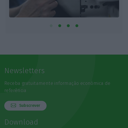
Newsletters
Receba gratuitamente informação económica de
referência
Subscrever
Download