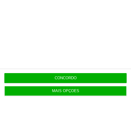
Eclipse. Dos óculos grátis aos telescópios de 12
mil euros
12:09
Benfica lança petição pela suspensão dos direitos
de TV
11:49
Multicare foca website como ponto de acesso à
área saúde
CONCORDO
MAIS OPÇÕES
11:25
PRR financia 767 habitações nos Açores com 65
milhões