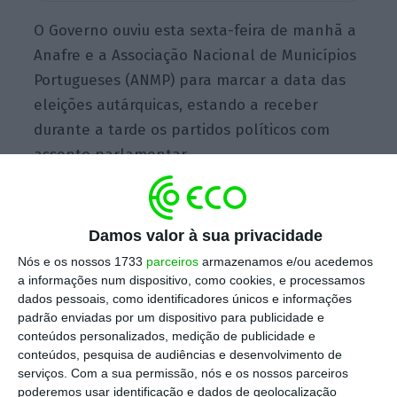
O Governo ouviu esta sexta-feira de manhã a
Anafre e a Associação Nacional de Municípios
Portugueses (ANMP) para marcar a data das
eleições autárquicas, estando a receber
durante a tarde os partidos políticos com
assento parlamentar.
Fonte da Anafre afirmou à Lusa que a
Damos valor à sua privacidade
associação defendeu a realização das
Nós e os nossos 1733
parceiros
armazenamos e/ou acedemos
autárquicas ou em 26 de setembro ou em 10
a informações num dispositivo, como cookies, e processamos
de outubro,
descartando a outra data
dados pessoais, como identificadores únicos e informações
padrão enviadas por um dispositivo para publicidade e
possível, 03 de outubro.
conteúdos personalizados, medição de publicidade e
conteúdos, pesquisa de audiências e desenvolvimento de
“A Anafre foi da opinião que
03 de outubro
serviços.
Com a sua permissão, nós e os nossos parceiros
poderemos usar identificação e dados de geolocalização
não faz sentido devido à grande possibilidade