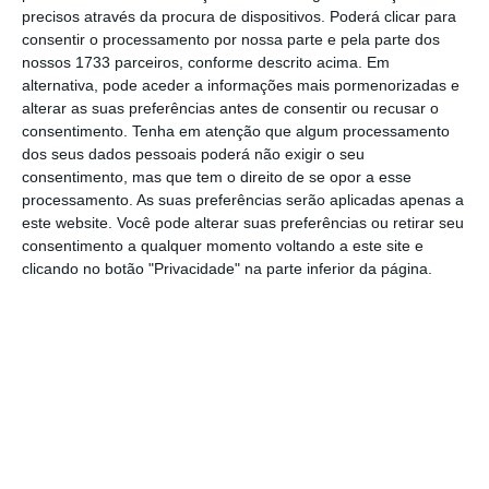
precisos através da procura de dispositivos. Poderá clicar para
de aumento da abstenção devido à
consentir o processamento por nossa parte e pela parte dos
possibilidade de ponte”
por causa do feriado
nossos 1733 parceiros, conforme descrito acima. Em
alternativa, pode aceder a informações mais pormenorizadas e
de 05 de outubro, destacou.
alterar as suas preferências antes de consentir ou recusar o
consentimento.
Tenha em atenção que algum processamento
dos seus dados pessoais poderá não exigir o seu
Municípios recusam adiamento das eleições
consentimento, mas que tem o direito de se opor a esse
autárquicas
processamento. As suas preferências serão aplicadas apenas a
Ler Mais
este website. Você pode alterar suas preferências ou retirar seu
consentimento a qualquer momento voltando a este site e
clicando no botão "Privacidade" na parte inferior da página.
Por outro lado,
apesar de considerar ser
“indiferente” a escolha de 26 de setembro ou
10 de outubro,
“mesmo assim, e tendo como
referência o verão passado, em que a
pandemia [de Covid-19] baixou
substancialmente
, talvez seja preferível [a
escolha de] 26 de setembro”
, acrescentou,