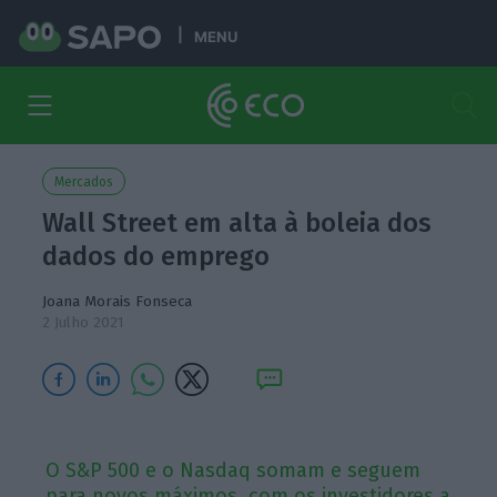
MENU
Mercados
Wall Street em alta à boleia dos
dados do emprego
Joana Morais Fonseca
2 Julho 2021
O S&P 500 e o Nasdaq somam e seguem
para novos máximos, com os investidores a