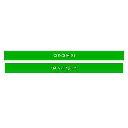
9:26
Edifício do antigo Grémio em Coimbra vendido por
5,8 milhões
9:21
Cerca de 30 concelhos em perigo máximo de
incêndio
CONCORDO
MAIS OPÇÕES
ENTREVISTA
9:13
As escolhas de… Francisco de Mendonça Tavares