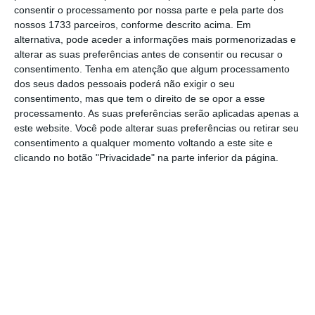
consentir o processamento por nossa parte e pela parte dos
Não obstante, a
taxa de desemprego do outro
nossos 1733 parceiros, conforme descrito acima. Em
lado do Atlântico aumentou de 5,8% em maio,
alternativa, pode aceder a informações mais pormenorizadas e
alterar as suas preferências antes de consentir ou recusar o
para 5,9% em junho.
Estes dados são
consentimento.
Tenha em atenção que algum processamento
particularmente importantes, uma vez que a
dos seus dados pessoais poderá não exigir o seu
atual política monetária delineada pela Fed
consentimento, mas que tem o direito de se opor a esse
processamento. As suas preferências serão aplicadas apenas a
prevê a estabilidade dos preços, bem como
este website. Você pode alterar suas preferências ou retirar seu
uma política de pleno emprego.
consentimento a qualquer momento voltando a este site e
clicando no botão "Privacidade" na parte inferior da página.
Os investidores estão também atentos ao
arranque da apresentação de resultados
relativos ao segundo trimestre
, assim como
ao projeto-lei no valor de 715 mil milhões de
dólares aprovado pela Câmara dos
Representantes para apoiar os transportes
terrestres e a infraestrutura hídrica.