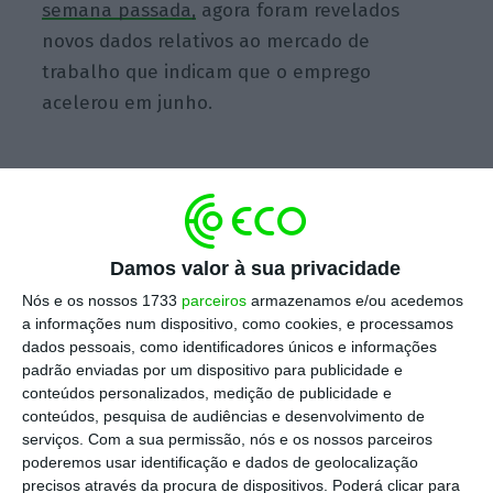
semana passada,
agora foram revelados
novos dados relativos ao mercado de
trabalho que indicam que o emprego
acelerou em junho.
Os dados do Departamento do Trabalho dos
Estados Unidos da América (EUA) apontam
para um
crescimento de 850 mil empregos no
Damos valor à sua privacidade
setor dos serviços
em junho, após terem sido
Nós e os nossos 1733
parceiros
armazenamos e/ou acedemos
criados 583 mil postos de trabalho em maio,
a informações num dispositivo, como cookies, e processamos
segundo a
Reuters
(acesso livre, conteúdo em
dados pessoais, como identificadores únicos e informações
inglês). Estes dados estão acima das
padrão enviadas por um dispositivo para publicidade e
conteúdos personalizados, medição de publicidade e
expectativas dos analistas que apontavam
conteúdos, pesquisa de audiências e desenvolvimento de
para um crescimento de 700 mil empregos no
serviços.
Com a sua permissão, nós e os nossos parceiros
mês passado.
poderemos usar identificação e dados de geolocalização
precisos através da procura de dispositivos. Poderá clicar para