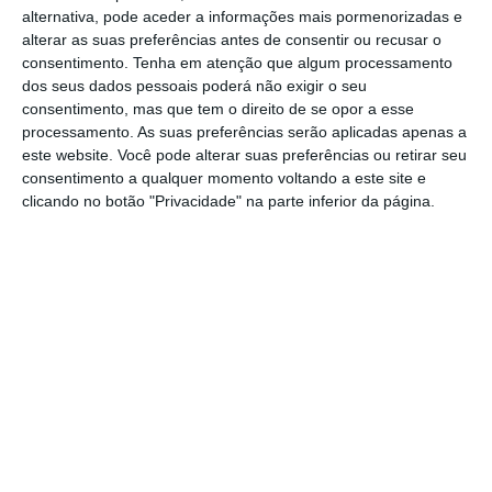
alternativa, pode aceder a informações mais pormenorizadas e
diferença no consumo
, segundo Sterling
alterar as suas preferências antes de consentir ou recusar o
Smith, diretor de investigação agrícola da
consentimento.
Tenha em atenção que algum processamento
AgriSompo North America. “
Até lá, os
dos seus dados pessoais poderá não exigir o seu
consentimento, mas que tem o direito de se opor a esse
consumidores sensíveis aos preços podem
processamento. As suas preferências serão aplicadas apenas a
procurar cafés mais baratos ou fazer mais café
este website. Você pode alterar suas preferências ou retirar seu
em casa”,
refere.
consentimento a qualquer momento voltando a este site e
clicando no botão "Privacidade" na parte inferior da página.
Fonte: Departamento de Agricultura dos EUA