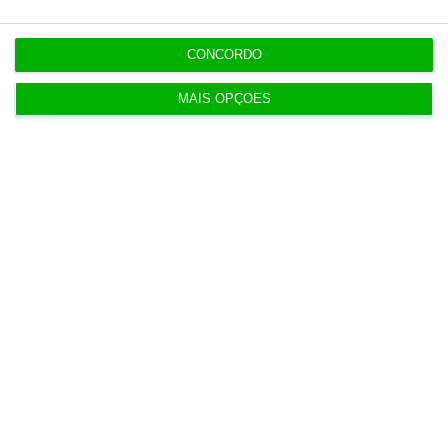
CONCORDO
MAIS OPÇÕES
Populares
Neuraspace “em conversações” com Força Aérea
para instalar radar em base aérea
5 Agosto 2026
AstraZeneca negoceia megafusão com BMS
3 Agosto 2026
Rock ‘n’ Law volta a 1 de outubro
3 Agosto 2026