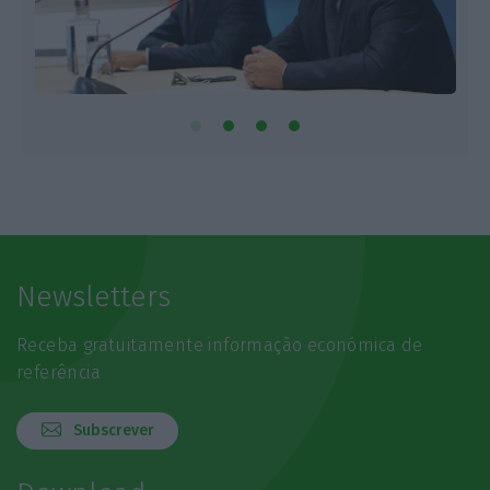
Newsletters
Receba gratuitamente informação económica de
referência
Subscrever