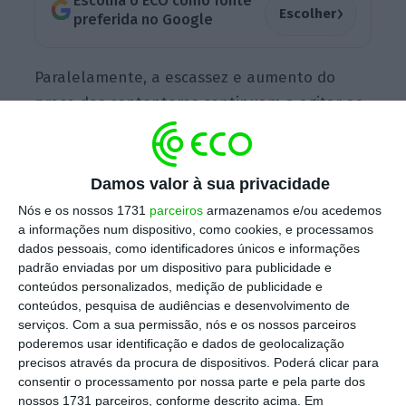
Escolha o ECO como fonte
›
Escolher
preferida no Google
Paralelamente, a escassez e aumento do
preço dos contentores continuam a agitar as
cadeias globais de abastecimento e
prevê-se
que nos próximos dois anos o abastecimento
mundial de café fique mais apertado,
Damos valor à sua privacidade
comprimindo as margens e
aumentando os
Nós e os nossos 1731
parceiros
armazenamos e/ou acedemos
receios de inflação.
a informações num dispositivo, como cookies, e processamos
dados pessoais, como identificadores únicos e informações
padrão enviadas por um dispositivo para publicidade e
conteúdos personalizados, medição de publicidade e
No entanto, mesmo com os preços mais
conteúdos, pesquisa de audiências e desenvolvimento de
elevados o
“consumo não irá diminuir”,
disse o
serviços.
Com a sua permissão, nós e os nossos parceiros
poderemos usar identificação e dados de geolocalização
analista do Rabobank Guilherme Morya. Os
precisos através da procura de dispositivos. Poderá clicar para
preços teriam de subir acima dos 4 dólares
consentir o processamento por nossa parte e pela parte dos
(3,40 euros) por quilo para começar a fazer
nossos 1731 parceiros, conforme descrito acima. Em