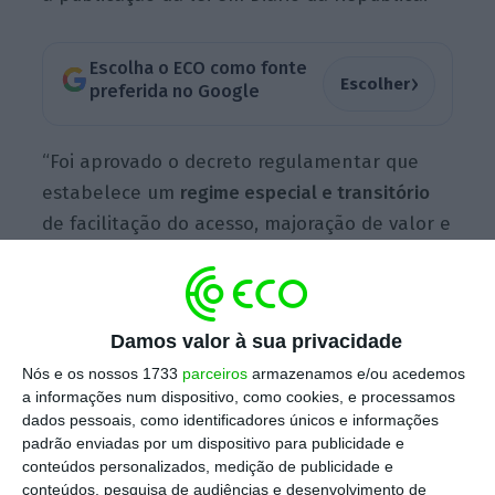
Escolha o ECO como fonte
›
Escolher
preferida no Google
“Foi aprovado o decreto regulamentar que
estabelece um
regime especial e transitório
de facilitação do acesso, majoração de valor e
prolongamento da duração de apoios sociais
aos
ex-trabalhadores da COFACO Açores
—
Indústria de Conservas, S. A., que foram
Damos valor à sua privacidade
objeto de despedimento coletivo
decorrente
Nós e os nossos 1733
parceiros
armazenamos e/ou acedemos
do encerramento da fábrica da ilha do Pico
a informações num dispositivo, como cookies, e processamos
em janeiro de 2018″, lê-se no comunicado de
dados pessoais, como identificadores únicos e informações
Conselho de Ministros desta quinta-feira.
padrão enviadas por um dispositivo para publicidade e
conteúdos personalizados, medição de publicidade e
conteúdos, pesquisa de audiências e desenvolvimento de