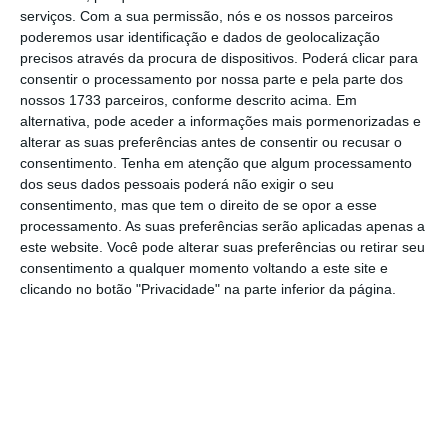
serviços.
Com a sua permissão, nós e os nossos parceiros
Em outubro do ano passado, a Assembleia da
poderemos usar identificação e dados de geolocalização
República aprovou um projeto de lei que
precisos através da procura de dispositivos. Poderá clicar para
previa a criação de um regime especial de
consentir o processamento por nossa parte e pela parte dos
nossos 1733 parceiros, conforme descrito acima. Em
apoio a estes trabalhadores, tendo o
diploma
alternativa, pode aceder a informações mais pormenorizadas e
sido publicado em Diário da República a
11 de
alterar as suas preferências antes de consentir ou recusar o
novembro
. O Governo disponha, então, de
60
consentimento.
Tenha em atenção que algum processamento
dos seus dados pessoais poderá não exigir o seu
dias para fazer a regulamentação
desta
consentimento, mas que tem o direito de se opor a esse
medida, mas só esta quinta-feira o decreto
processamento. As suas preferências serão aplicadas apenas a
que define tais regras recebeu “luz verde”, ou
este website. Você pode alterar suas preferências ou retirar seu
consentimento a qualquer momento voltando a este site e
seja,
chega com um atraso de vários meses
.
clicando no botão "Privacidade" na parte inferior da página.
Em março, o Sindicato das Indústrias
Transformadoras, Alimentação, Comércio,
Escritórios, Hotelaria e Turismo dos Açores
alertava que a maioria dos ex-trabalhadores
da fábrica do Pico da COFACO
perderia as