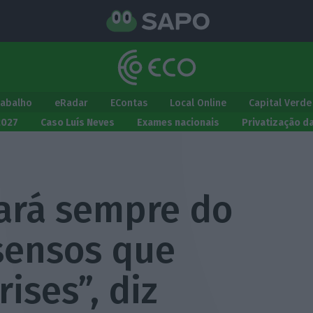
rabalho
eRadar
EContas
Local Online
Capital Verde
2027
Caso Luís Neves
Exames nacionais
Privatização d
tará sempre do
sensos que
ises”, diz