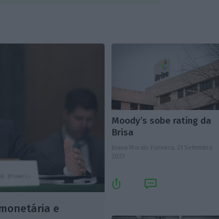
Moody’s sobe rating da
Brisa
Joana Morais Fonseca,
21 Setembro
2021
 monetária e