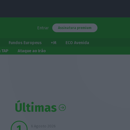
Entrar
Assinatura premium
Fundos Europeus
+M
ECO Avenida
a TAP
Ataque ao Irão
Últimas
6 Agosto 2026