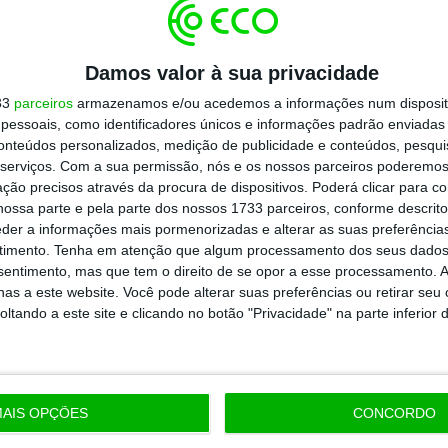
rdenados e seguros”, bem como proteger os
.
Damos valor à sua privacidade
33
parceiros
armazenamos e/ou acedemos a informações num dispositi
lica lembra que
“a governação de um mundo
essoais, como identificadores únicos e informações padrão enviadas 
conteúdos personalizados, medição de publicidade e conteúdos, pesqui
onsenso entre as nações
e que sempre que os
serviços.
Com a sua permissão, nós e os nossos parceiros poderemos 
alhamos”. Por fim, Marcelo Rebelo de Sousa
ção precisos através da procura de dispositivos. Poderá clicar para co
s exigem também recursos financeiros.
ossa parte e pela parte dos nossos 1733 parceiros, conforme descrit
eder a informações mais pormenorizadas e alterar as suas preferência
nfraquecer o multilateralismo e criar situações
timento.
Tenha em atenção que algum processamento dos seus dados
s”
, elencou.
nsentimento, mas que tem o direito de se opor a esse processamento. A
as a este website. Você pode alterar suas preferências ou retirar seu
tando a este site e clicando no botão "Privacidade" na parte inferior 
https://eco.sapo.pt/2021/09/21/portugal-estara-sempre-do-lado-dos-consensos-que-resolvam-as-crises-diz-marcelo-na-onu/
Copiar
AIS OPÇÕES
CONCORDO
 ECO Premium