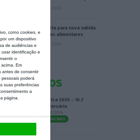
4 Agosto 2026
FAO alerta para nova subida
vo, como cookies, e
de preços alimentares
por um dispositivo
5 Agosto 2026
sa de audiências e
usar identificação e
nsentir o
o acima. Em
s antes de consentir
Eventos
 pessoais poderá
s suas preferências
 consentimento a
da página.
Fábrica 2030 – 10.º
Aniversário
14/10/2026
SAIBA MAIS