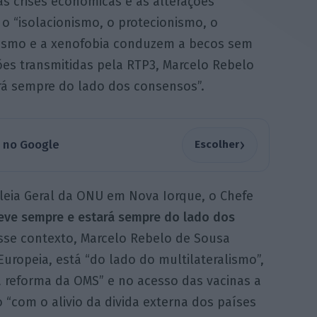
s crises económicas e as alterações
o “isolacionismo, o protecionismo, o
ulismo e a xenofobia conduzem a becos sem
es transmitidas pela RTP3, Marcelo Rebelo
rá sempre do lado dos consensos”.
›
a no Google
Escolher
leia Geral da ONU em Nova Iorque, o Chefe
teve sempre e estará sempre do lado dos
se contexto, Marcelo Rebelo de Sousa
uropeia, está “do lado do multilateralismo”,
reforma da OMS” e no acesso das vacinas a
“com o alivio da divida externa dos países