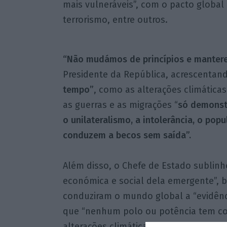
mais vulneráveis”, com o pacto global
terrorismo, entre outros.
“Não mudámos de princípios e mant
Presidente da República, acrescentan
tempo”
, como as alterações climáticas
as guerras e as migrações “
só demonstr
o unilateralismo, a intolerância, o pop
conduzem a becos sem saída”.
Além disso, o Chefe de Estado sublinh
económica e social dela emergente”, 
conduziram o mundo global a “evidênci
que “nenhum polo ou potência tem con
alterações climáticas, pandemias, cris