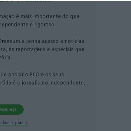
mação é mais importante do que
dependente e rigoroso.
Premium e tenha acesso a notícias
nta, às reportagens e especiais que
ória.
 de apoiar o ECO e os seus
artida é o jornalismo independente,
Assine já
todos os planos