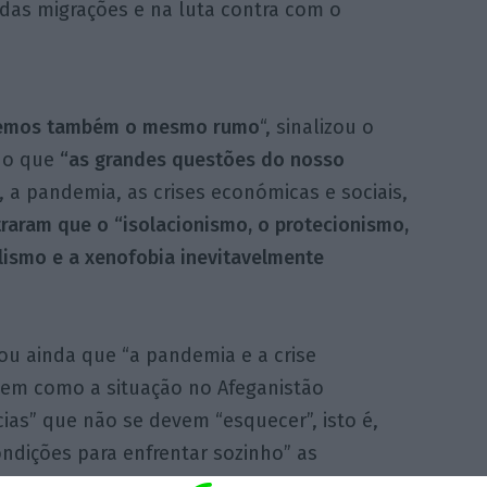
 das migrações e na luta contra com o
eremos também o mesmo rumo
“, sinalizou o
do que
“as grandes questões do nosso
, a pandemia, as crises económicas e sociais,
aram que o “isolacionismo, o protecionismo,
ulismo e a xenofobia inevitavelmente
ou ainda que “a pandemia e a crise
bem como a situação no Afeganistão
as” que não se devem “esquecer”, isto é,
dições para enfrentar sozinho” as
es económicas e sociais, terrorismo e ainda