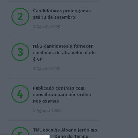
Candidaturas prolongadas
até 10 de setembro
3 Agosto 2026
Há 2 candidatos a fornecer
comboios de alta velocidade
à CP
3 Agosto 2026
Publicado contrato com
consultora para pôr ordem
nos exames
4 Agosto 2026
TML escolhe Albano Jerónimo
para ser “Dono do Tempo”