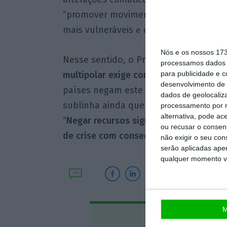
“promover movimentos de população o
mais vulneráveis
e os direitos humanos
Nós e os nossos 17
Nesse sentido, o Presidente da Repúb
processamos dados p
para publicidade e 
multipolar exige compromisso” e um c
desenvolvimento de 
países negam este multilateralismo “f
dados de geolocaliza
sublinha ainda que estes compromisso
processamento por n
alternativa, pode ac
“
Negar recursos significa, na prática, e
ou recusar o consen
de crise com consequências para todo
não exigir o seu co
serão aplicadas apen
qualquer momento vol
M
Assine o