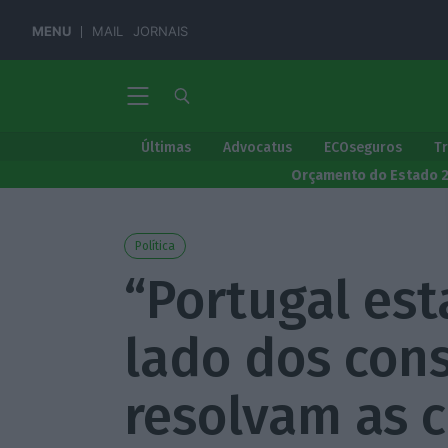
MENU
MAIL
JORNAIS
Últimas
Advocatus
ECOseguros
T
Orçamento do Estado 
Política
“Portugal es
lado dos con
resolvam as cr