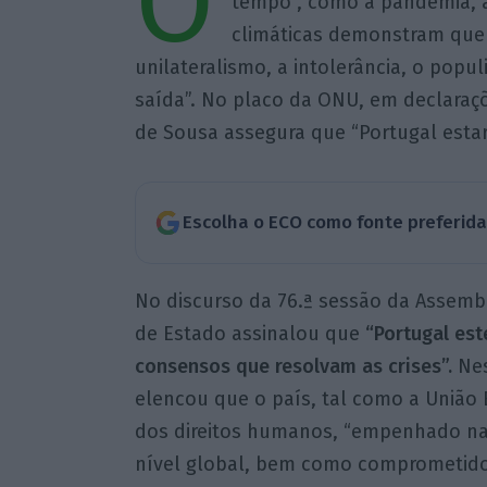
O
tempo”, como a pandemia, a
climáticas demonstram que 
unilateralismo, a intolerância, o pop
saída”. No placo da ONU, em declaraçõ
de Sousa assegura que “Portugal esta
Escolha o ECO como fonte preferid
No discurso da 76.ª sessão da Assemb
de Estado assinalou que
“Portugal es
consensos que resolvam as crises”.
Nes
elencou que o país, tal como a União E
dos direitos humanos, “empenhado na 
nível global, bem como comprometido 