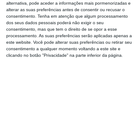
alternativa, pode aceder a informações mais pormenorizadas e
alterar as suas preferências antes de consentir ou recusar o
Porque é que a gigante Evergrande está a agitar as
consentimento.
Tenha em atenção que algum processamento
bolsas?
PREMIUM
dos seus dados pessoais poderá não exigir o seu
Ler Mais
consentimento, mas que tem o direito de se opor a esse
processamento. As suas preferências serão aplicadas apenas a
este website. Você pode alterar suas preferências ou retirar seu
Desde então, vendeu quase 109 milhões de
consentimento a qualquer momento voltando a este site e
clicando no botão "Privacidade" na parte inferior da página.
ações, representando cerca de 0,82% da
participação na Evergrande, por um total de
246,5 milhões de dólares de Hong Kong (27,1
milhões de euros).
Depois de consultar os acionistas, a empresa
tem agora um máximo de 12 meses para se
desfazer do restante da sua participação
.
As ações da Evergrande desvalorizaram cerca