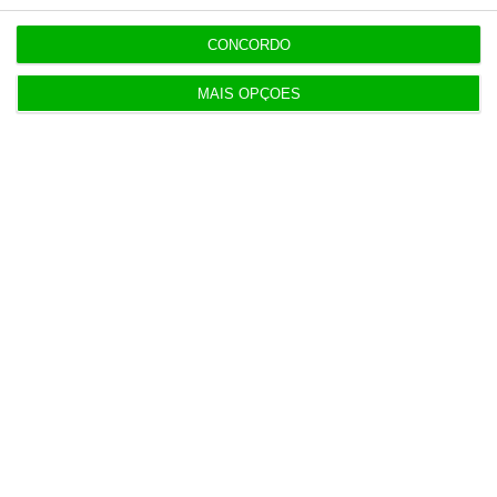
11:25
CONCORDO
PRR financia 767 habitações nos Açores com 65
milhões
MAIS OPÇÕES
10:57
Fumos do Etna suspendem aeroporto da Catânia
Populares
O verdadeiro desafio
5 Agosto 2026