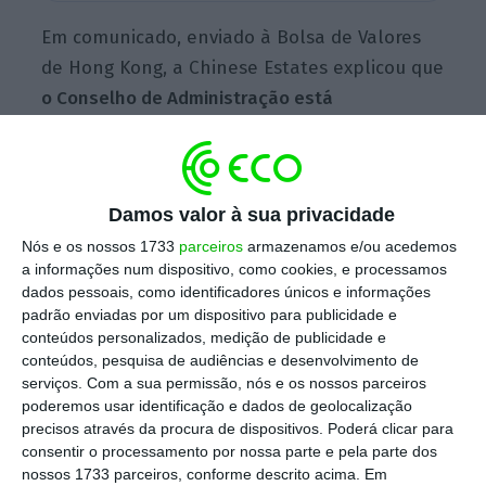
Em comunicado, enviado à Bolsa de Valores
de Hong Kong, a Chinese Estates explicou que
o Conselho de Administração está
“preocupado” com os últimos dados
fornecidos pela Evergrande sobre a sua
liquidez e com as “possíveis consequências”
,
Damos valor à sua privacidade
caso as medidas anunciadas para remediar a
Nós e os nossos 1733
parceiros
armazenamos e/ou acedemos
situação “não possam ser aplicadas de forma
a informações num dispositivo, como cookies, e processamos
eficaz”.
dados pessoais, como identificadores únicos e informações
padrão enviadas por um dispositivo para publicidade e
conteúdos personalizados, medição de publicidade e
A Chinese Estates é um dos principais
conteúdos, pesquisa de audiências e desenvolvimento de
serviços.
Com a sua permissão, nós e os nossos parceiros
investidores corporativos da Evergrande. Em
poderemos usar identificação e dados de geolocalização
final do mês passado, a sua participação era
precisos através da procura de dispositivos. Poderá clicar para
de 5,66%.
consentir o processamento por nossa parte e pela parte dos
nossos 1733 parceiros, conforme descrito acima. Em