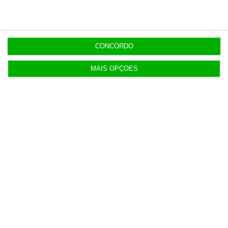
Multicare foca website como ponto de acesso à
área saúde
CONCORDO
MAIS OPÇÕES
Populares
Lista de paraísos fiscais: reformar para complicar
5 Agosto 2026
Euribor sobe para novos máximos a três e seis
meses
4 Agosto 2026