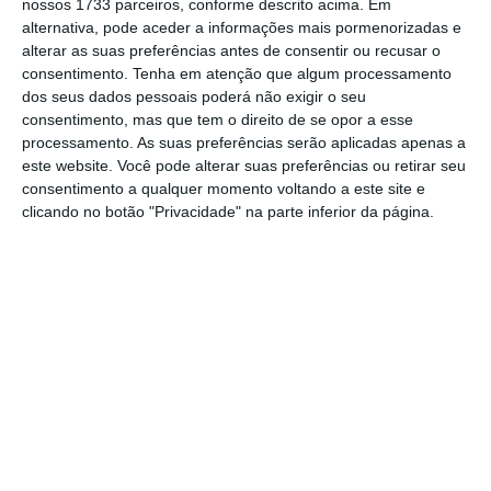
Com esta remuneração, o Santander explica
nossos 1733 parceiros, conforme descrito acima. Em
alternativa, pode aceder a informações mais pormenorizadas e
que está a atualizar a sua política de
alterar as suas preferências antes de consentir ou recusar o
remuneração ao acionista para 2021, que visa
consentimento.
Tenha em atenção que algum processamento
uma
remuneração total da ordem de 40% dos
dos seus dados pessoais poderá não exigir o seu
consentimento, mas que tem o direito de se opor a esse
lucros
, repartida igualmente entre dividendos
processamento. As suas preferências serão aplicadas apenas a
e recompra de ações. Os pagamentos serão
este website. Você pode alterar suas preferências ou retirar seu
feitos por volta do mês de novembro e os
consentimento a qualquer momento voltando a este site e
clicando no botão "Privacidade" na parte inferior da página.
últimos por volta do mês de maio, após a
realização da assembleia geral de acionistas
do banco.
Moody’s sobe rating do Santander
Ler Mais
O banco vai anunciar no primeiro trimestre