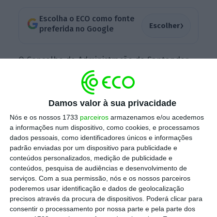
Escolha o ECO como fonte
›
Escolher
preferida no Google
O Conselho de Administração do Santander
aprovou uma proposta para fixar uma
retribuição acionista à conta dos resultados
de 2021. Os 1.700 milhões de euros que irão
Damos valor à sua privacidade
ser distribuídos dividem-se em duas parte:
Nós e os nossos 1733
parceiros
armazenamos e/ou acedemos
um
dividendo de 4,85 cêntimos por ação, pago
a informações num dispositivo, como cookies, e processamos
dados pessoais, como identificadores únicos e informações
a partir de 2 de novembro, e cerca de 841
padrão enviadas por um dispositivo para publicidade e
milhões de euros para a recompra de ações
.
conteúdos personalizados, medição de publicidade e
Antes de esta opção arrancar, será feito um
conteúdos, pesquisa de audiências e desenvolvimento de
serviços.
Com a sua permissão, nós e os nossos parceiros
novo anúncio com informações adicionais.
poderemos usar identificação e dados de geolocalização
precisos através da procura de dispositivos. Poderá clicar para
consentir o processamento por nossa parte e pela parte dos