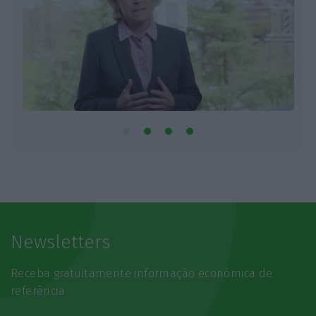
Newsletters
Receba gratuitamente informação económica de
referência