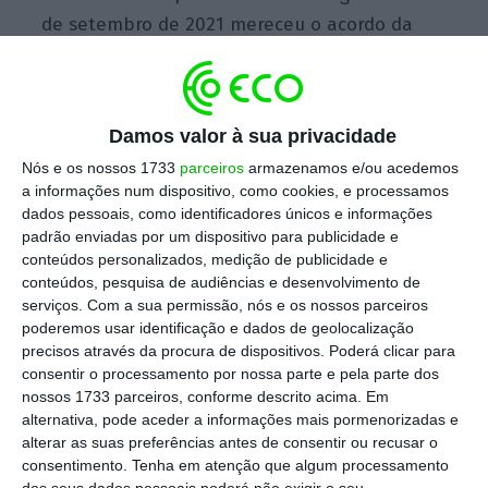
de setembro de 2021 mereceu o acordo da
Autoridade Bancária Europeia (EBA) a que os
créditos em moratória não tivessem que ser
tratados como créditos reestruturados”.
Damos valor à sua privacidade
Nós e os nossos 1733
parceiros
armazenamos e/ou acedemos
Solução para as moratórias marca empresas e
a informações num dispositivo, como cookies, e processamos
castiga banca
dados pessoais, como identificadores únicos e informações
padrão enviadas por um dispositivo para publicidade e
Ler Mais
conteúdos personalizados, medição de publicidade e
conteúdos, pesquisa de audiências e desenvolvimento de
serviços.
Com a sua permissão, nós e os nossos parceiros
Contudo, “não existe igual entendimento da
poderemos usar identificação e dados de geolocalização
EBA no caso de ser prorrogada aquela data,
precisos através da procura de dispositivos. Poderá clicar para
pelo que não pode ser efetuada nova
consentir o processamento por nossa parte e pela parte dos
nossos 1733 parceiros, conforme descrito acima. Em
prorrogação da moratória legal, sob pena de
alternativa, pode aceder a informações mais pormenorizadas e
os bancos serem obrigados a uma marcação
alterar as suas preferências antes de consentir ou recusar o
generalizada desses créditos”.
consentimento.
Tenha em atenção que algum processamento
dos seus dados pessoais poderá não exigir o seu