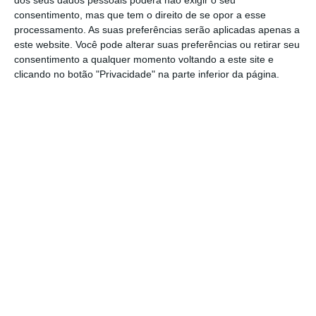
consentimento, mas que tem o direito de se opor a esse
“Consequentemente, as empresas mais
processamento. As suas preferências serão aplicadas apenas a
afetadas pela pandemia, que, terminada a
este website. Você pode alterar suas preferências ou retirar seu
consentimento a qualquer momento voltando a este site e
moratória, não estejam em condições de
clicando no botão "Privacidade" na parte inferior da página.
retomar imediatamente as suas obrigações
de pagamento, terão que iniciar conversações
com os seus credores, no sentido de
acordarem reestruturações dos seus créditos”,
diz.
De acordo com o Banco de Fomento, “
é neste
contexto que surge a Linha de Apoio à
Recuperação Económica – Retomar,
com um
montante máximo de garantias de até 1.000
milhões de euros
, para apoiar esse esforço de
reestruturação de créditos
”.