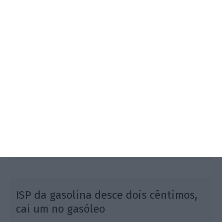
Governo anunciou uma baixa do ISP em um cêntimo
no gasóleo e de dois cêntimos na gasolina. Descida
entra já em vigor, antes de uma nova subida dos
preços no arranque da semana.
2
ISP da gasolina desce dois cêntimos,
cai um no gasóleo