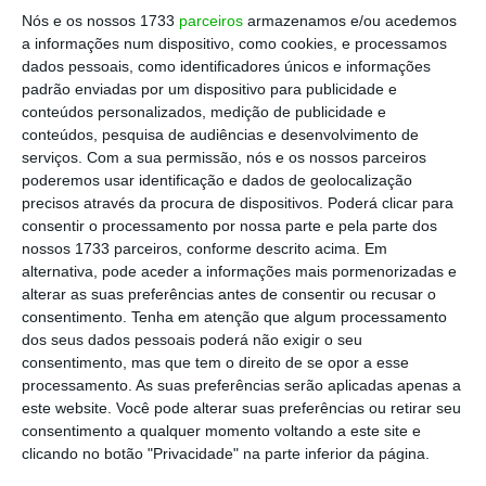
Nós e os nossos 1733
parceiros
armazenamos e/ou acedemos
Baixa do ISP de sábado anulada pela subida na
a informações num dispositivo, como cookies, e processamos
segunda-feira
dados pessoais, como identificadores únicos e informações
Ler Mais
padrão enviadas por um dispositivo para publicidade e
conteúdos personalizados, medição de publicidade e
conteúdos, pesquisa de audiências e desenvolvimento de
Apesar de elogiar a medida, a Antram
serviços.
Com a sua permissão, nós e os nossos parceiros
poderemos usar identificação e dados de geolocalização
entende que o seu impacto “será muito
precisos através da procura de dispositivos. Poderá clicar para
reduzido”.
consentir o processamento por nossa parte e pela parte dos
nossos 1733 parceiros, conforme descrito acima. Em
alternativa, pode aceder a informações mais pormenorizadas e
Para a associação, que representa duas mil
alterar as suas preferências antes de consentir ou recusar o
empresas,
o Governo devia combater o
consentimento.
Tenha em atenção que algum processamento
aumento dos preços nos combustíveis
dos seus dados pessoais poderá não exigir o seu
consentimento, mas que tem o direito de se opor a esse
“diminuindo a carga fiscal”
.
processamento. As suas preferências serão aplicadas apenas a
este website. Você pode alterar suas preferências ou retirar seu
“Mais de 60 cêntimos em impostos em cada
consentimento a qualquer momento voltando a este site e
clicando no botão "Privacidade" na parte inferior da página.
um euro de combustível é um exagero”,