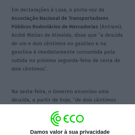
Em declarações à Lusa, o porta-voz da
Associação Nacional de Transportadores
Públicos Rodoviários de Mercadorias
(Antram),
André Matias de Almeida, disse que “a descida
de um e dois cêntimos no gasóleo e na
gasolina é imediatamente consumida pela
subida na próxima segunda-feira de cerca de
dois cêntimos”.
Na sexta-feira, o Governo anunciou uma
descida, a partir de hoje, “de dois cêntimos
no ISP da gasolina e um cêntimo no ISP do
gasóleo” para responder à escalada dos
preços dos combustíveis.
Damos valor à sua privacidade