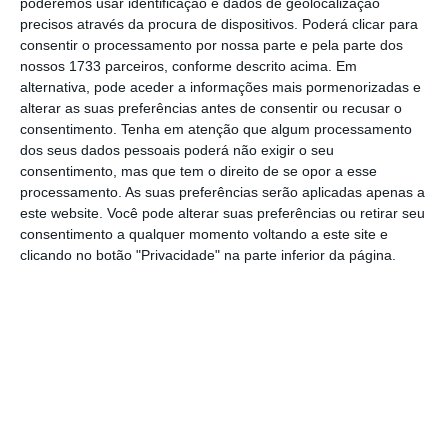
poderemos usar identificação e dados de geolocalização
da EMA, que acrescenta que este
precisos através da procura de dispositivos. Poderá clicar para
medicamento pode também ser utilizado na
consentir o processamento por nossa parte e pela parte dos
prevenção do coronavírus em pessoas acima
nossos 1733 parceiros, conforme descrito acima. Em
alternativa, pode aceder a informações mais pormenorizadas e
dos 12 anos.
alterar as suas preferências antes de consentir ou recusar o
consentimento.
Tenha em atenção que algum processamento
dos seus dados pessoais poderá não exigir o seu
Quanto ao
Regkirona
, o CHMP recomenda a
consentimento, mas que tem o direito de se opor a esse
sua autorização apenas no tratamento de
processamento. As suas preferências serão aplicadas apenas a
este website. Você pode alterar suas preferências ou retirar seu
adultos infetados com Covid-19 “que não
consentimento a qualquer momento voltando a este site e
necessitam de oxigénio suplementar e que
clicando no botão "Privacidade" na parte inferior da página.
estão também em risco acrescido de a sua
doença se tornar grave”
.
Estes pareceres vão agora ser enviados à
Comissão Europeia, a quem a EMA pede
“decisões rápidas e juridicamente
vinculativas”
.