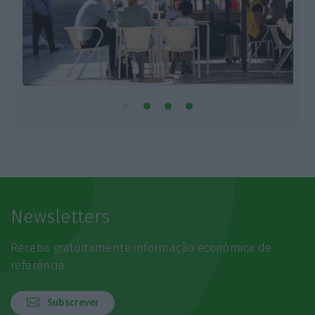
Newsletters
Receba gratuitamente informação económica de
referência
Subscrever