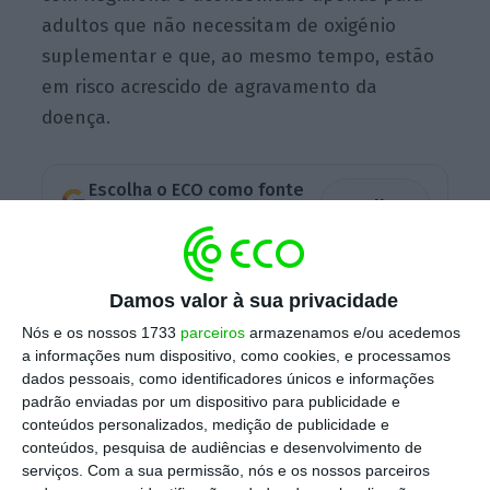
adultos que não necessitam de oxigénio
suplementar e que, ao mesmo tempo, estão
em risco acrescido de agravamento da
doença.
Escolha o ECO como fonte
›
Escolher
preferida no Google
“O Comité recomendou a autorização de
Damos valor à sua privacidade
Ronapreve
para o tratamento da Covid-19 em
Nós e os nossos 1733
parceiros
armazenamos e/ou acedemos
adultos e adolescentes (a partir dos 12 anos
a informações num dispositivo, como cookies, e processamos
de idade e com um peso mínimo de 40 quilos)
dados pessoais, como identificadores únicos e informações
padrão enviadas por um dispositivo para publicidade e
que não necessitem de oxigénio suplementar
conteúdos personalizados, medição de publicidade e
e que corram um risco acrescido de a sua
conteúdos, pesquisa de audiências e desenvolvimento de
doença se tornar grave
“, lê-se no comunicado
serviços.
Com a sua permissão, nós e os nossos parceiros