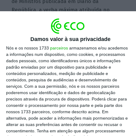
de Ministros publicada em Diário da
República, a verba máxima atribuída no
âmbito do contrato-programa com a Parque
Escolar para os próximos três anos
totaliza
297.123.446 euros.
Damos valor à sua privacidade
Nós e os nossos 1733
parceiros
armazenamos e/ou acedemos
a informações num dispositivo, como cookies, e processamos
A revisão do Programa de Modernização do
dados pessoais, como identificadores únicos e informações
Parque Escolar prevê um limite máximo de
padrão enviadas por um dispositivo para publicidade e
conteúdos personalizados, medição de publicidade e
despesa em cada ano:
95,5 milhões de euros
conteúdos, pesquisa de audiências e desenvolvimento de
em 2022, 99,5 milhões em 2023 e 102 milhões
serviços.
Com a sua permissão, nós e os nossos parceiros
em 2024.
poderemos usar identificação e dados de geolocalização
precisos através da procura de dispositivos. Poderá clicar para
consentir o processamento por nossa parte e pela parte dos
O contrato-programa entre o Estado e a
nossos 1733 parceiros, conforme descrito acima. Em
Parque Escolar, empresa criada para gerir o
alternativa, pode aceder a informações mais pormenorizadas e
alterar as suas preferências antes de consentir ou recusar o
programa de obras de reabilitação e
consentimento.
Tenha em atenção que algum processamento
modernização do edificado escolar do ensino