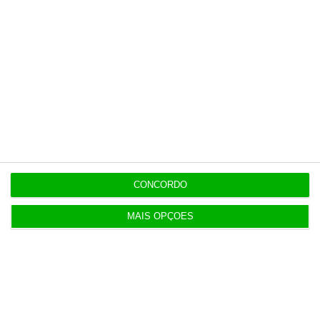
Populares
“Já todos interagimos com bots maus e bons. Mais
maus do que bons”
16:59
Inscritos na Segurança Social batem recordes em
Espanha
4 Agosto 2026
CONCORDO
MAIS OPÇÕES
Ventura diz que dívida pública evidencia “péssima
gestão”
4 Agosto 2026
Supremo espanhol condena EY a pagar a