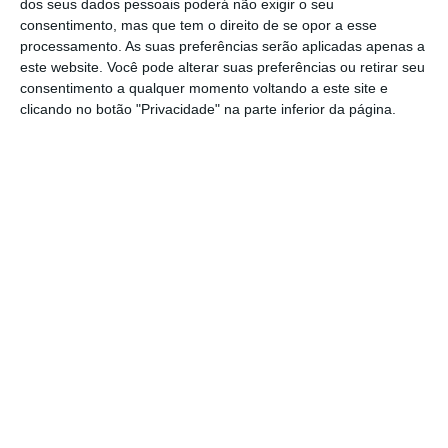
dos seus dados pessoais poderá não exigir o seu
secundário,
foi celebrado em 2009 e é agora
consentimento, mas que tem o direito de se opor a esse
processamento. As suas preferências serão aplicadas apenas a
revisto pela quarta vez.
este website. Você pode alterar suas preferências ou retirar seu
consentimento a qualquer momento voltando a este site e
O diploma estabelece ainda que “os encargos
clicando no botão "Privacidade" na parte inferior da página.
financeiros decorrentes da presente
resolução são satisfeitos por verbas a
inscrever no orçamento das respetivas
escolas”.
https://eco.sapo.pt/2021/12/30/governo-aprova-297-milhoes-para-obras-nas-escolas/
Copiar
Assine o ECO Premium