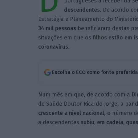
D
portugueses a receber da S
descendentes
. De acordo c
Estratégia e Planeamento do Ministér
34 mil pessoas
beneficiaram destas p
situações em que os
filhos estão em i
coronavírus
.
Escolha o ECO como fonte preferid
Num mês em que, de acordo com a Dire
de Saúde Doutor Ricardo Jorge, a pan
crescente a nível nacional
, o número de
a descendentes
subiu, em cadeia, qua