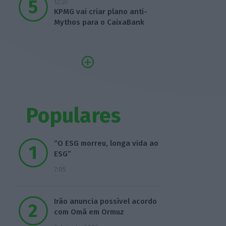
12:37
KPMG vai criar plano anti-
Mythos para o CaixaBank
Populares
“O ESG morreu, longa vida ao
ESG”
7:05
Irão anuncia possível acordo
com Omã em Ormuz