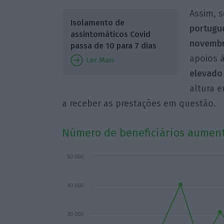
Assim, 
Isolamento de
portugu
assintomáticos Covid
novemb
passa de 10 para 7 dias
apoios à
Ler Mais
elevado
altura 
a receber as prestações em questão.
Número de beneficiários aumen
50 000
40 000
30 000