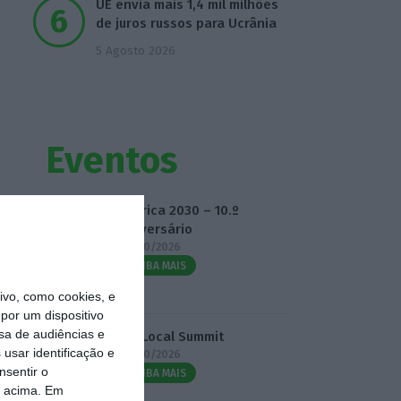
UE envia mais 1,4 mil milhões
de juros russos para Ucrânia
5 Agosto 2026
Eventos
Fábrica 2030 – 10.º
Aniversário
14/10/2026
SAIBA MAIS
vo, como cookies, e
por um dispositivo
sa de audiências e
3.º Local Summit
usar identificação e
07/10/2026
nsentir o
SAIBA MAIS
o acima. Em