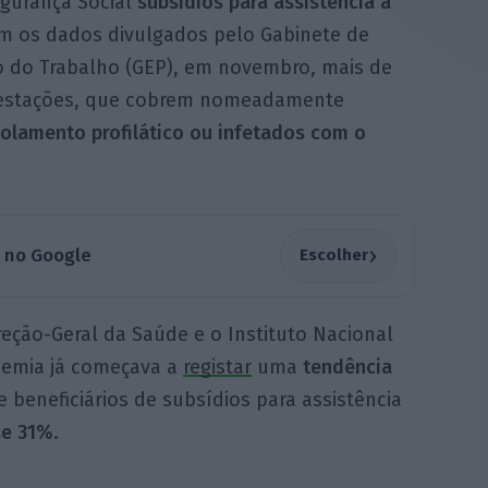
egurança Social
subsídios para assistência a
om os dados divulgados pelo Gabinete de
io do Trabalho (GEP), em novembro, mais de
restações, que cobrem nomeadamente
solamento profilático ou infetados com o
›
a no Google
Escolher
ção-Geral da Saúde e o Instituto Nacional
demia já começava a
registar
uma
tendência
 beneficiários de subsídios para assistência
se 31%
.