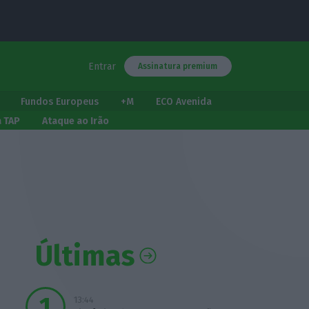
Entrar
Assinatura premium
Fundos Europeus
+M
ECO Avenida
a TAP
Ataque ao Irão
Últimas
13:44