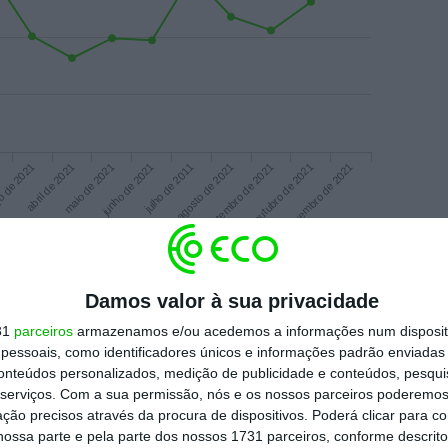
 de 2021
abril de 2021
maio de 2021
junho de 2021
julho de 2011
agosto de 2021
setembro de 2021
outubro de 2021
novembro de 2021
Mês
Beneficiários com subsídio por assistência a descendentes
Damos valor à sua privacidade
31
parceiros
armazenamos e/ou acedemos a informações num dispositi
essoais, como identificadores únicos e informações padrão enviadas 
conteúdos personalizados, medição de publicidade e conteúdos, pesqui
s para assistência a descendentes abrangem:
serviços.
Com a sua permissão, nós e os nossos parceiros poderemos 
 é aquele que se aplica em caso de doença,
ção precisos através da procura de dispositivos. Poderá clicar para co
ossa parte e pela parte dos nossos 1731 parceiros, conforme descrit
 estiver com Covid-19), o subsídio para