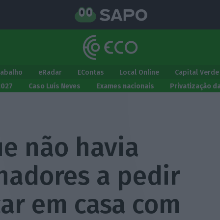
rabalho
eRadar
EContas
Local Online
Capital Verde
2027
Caso Luís Neves
Exames nacionais
Privatização d
e não havia
hadores a pedir
car em casa com