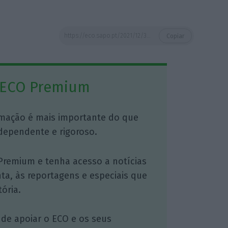
https://eco.sapo.pt/2021/12/30/ha-um-ano-que-nao-havia-tantos-trabalhadores-a-pedir-apoio-para-ficar-em-casa-com-os-filhos/
Copiar
 ECO Premium
mação é mais importante do que
dependente e rigoroso.
Premium e tenha acesso a notícias
nta, às reportagens e especiais que
ória.
 de apoiar o ECO e os seus