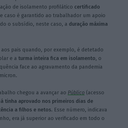
uação de isolamento profilático
certificado
e caso é garantido ao trabalhador um apoio
ndo o subsídio, neste caso, a
duração máxima
o aos pais quando, por exemplo, é detetado
lar e a
turma inteira fica em isolamento
, o
equência face ao agravamento da pandemia
micron.
Trabalho chegou a avançar ao
Público
(acesso
já tinha aprovado nos primeiros dias de
tência a filhos e netos
. Esse número, indicava
ho, era já superior ao verificado em todo o