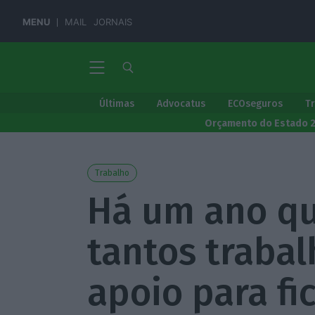
MENU
MAIL
JORNAIS
Últimas
Advocatus
ECOseguros
T
Orçamento do Estado 
Trabalho
Há um ano qu
tantos trabal
apoio para fi