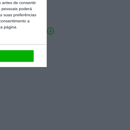
s antes de consentir
 pessoais poderá
s suas preferências
 consentimento a
da página.