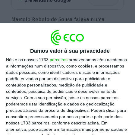
preferida no Google
Marcelo Rebelo de Sousa falava numa
cerimónia de apresentação de cumprimentos
de ano novo pelo corpo diplomático
acreditado em Portugal, no Palácio de Queluz,
Damos valor à sua privacidade
em que
apelou ao bom senso, considerando “é
Nós e os nossos 1733
parceiros
armazenamos e/ou acedemos
o bem hoje mais raro na política doméstica e
a informações num dispositivo, como cookies, e processamos
na política global”.
dados pessoais, como identificadores únicos e informações
padrão enviadas por um dispositivo para publicidade e
conteúdos personalizados, medição de publicidade e
conteúdos, pesquisa de audiências e desenvolvimento de
O chefe de Estado disse aos diplomatas
serviços.
Com a sua permissão, nós e os nossos parceiros
estrangeiros, com quem não se reunia em
poderemos usar identificação e dados de geolocalização
conjunto desde o início de 2020, que
nestes
precisos através da procura de dispositivos. Poderá clicar para
consentir o processamento por nossa parte e pela parte dos
“dois anos de pandemia” testemunharam em
nossos 1733 parceiros, conforme descrito acima. Em
Portugal “uma crise económica abrupta com
alternativa, pode aceder a informações mais pormenorizadas e
reflexos imediatos no agravamento da