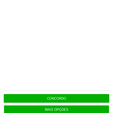
maus do que bons”
8 Agosto 2026
Polícia espanhola já pede passaporte a viajantes
de Itália
8 Agosto 2026
Honda HR-V: a razão vence a moda no trânsito e
nas férias
8 Agosto 2026
Eclipse. Dos óculos grátis aos telescópios de 12
mil euros
CONCORDO
MAIS OPÇÕES