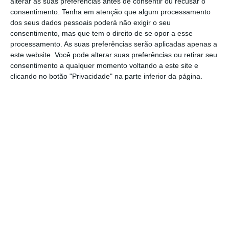
alterar as suas preferências antes de consentir ou recusar o
consentimento.
Tenha em atenção que algum processamento
pobreza e das desigualdades”, mas também “a
dos seus dados pessoais poderá não exigir o seu
coragem dos portugueses, um dos povos mais
consentimento, mas que tem o direito de se opor a esse
disciplinados” no combate à covid-19.
processamento. As suas preferências serão aplicadas apenas a
este website. Você pode alterar suas preferências ou retirar seu
consentimento a qualquer momento voltando a este site e
Portugal registou o terceiro maior crescimento da
clicando no botão "Privacidade" na parte inferior da página.
UE
Ler Mais
“Puderam, finalmente, certificar a resistência
do nosso tecido empresarial, recuperando
nas exportações, superando em 2021 o
investimento de 2019, mostrando baixas taxas
de desemprego, começando a controlar
rapidamente o défice, aumentando sempre
que possível o turismo”, acrescentou.