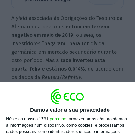
A
yield
associada às Obrigações do Tesouro da
Alemanha a dez anos
entrou em terreno
negativo em maio de 2019
, ou seja, os
investidores “pagaram” para ter dívida
germânica em mercado secundário durante
este período. Mas a
taxa
inverteu esta
quarta-feira e está nos 0,014%
, de acordo com
os dados da
Reuters/Refinitiv.
Juros alemães voltam a terreno
Damos valor à sua privacidade
positivo
Nós e os nossos 1731
parceiros
armazenamos e/ou acedemos
Taxa 10 anos
a informações num dispositivo, como cookies, e processamos
1
dados pessoais, como identificadores únicos e informações