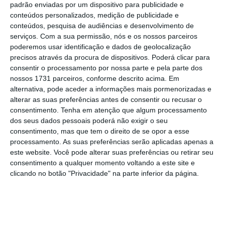
padrão enviadas por um dispositivo para publicidade e
conteúdos personalizados, medição de publicidade e
0.5
conteúdos, pesquisa de audiências e desenvolvimento de
serviços.
Com a sua permissão, nós e os nossos parceiros
poderemos usar identificação e dados de geolocalização
precisos através da procura de dispositivos. Poderá clicar para
%
0
consentir o processamento por nossa parte e pela parte dos
nossos 1731 parceiros, conforme descrito acima. Em
alternativa, pode aceder a informações mais pormenorizadas e
alterar as suas preferências antes de consentir ou recusar o
-0.5
consentimento.
Tenha em atenção que algum processamento
dos seus dados pessoais poderá não exigir o seu
consentimento, mas que tem o direito de se opor a esse
processamento. As suas preferências serão aplicadas apenas a
-1
25/09/2017
23/02/2021
25/05/2017
21/10/2020
19/01/2017
22/06/2020
17/02/2020
11/10/2019
12/06/2019
06/02/2019
03/10/2018
04/06/2018
27/10/2021
29/01/2018
28/06/2021
este website. Você pode alterar suas preferências ou retirar seu
consentimento a qualquer momento voltando a este site e
clicando no botão "Privacidade" na parte inferior da página.
Data
Fonte: Reuters