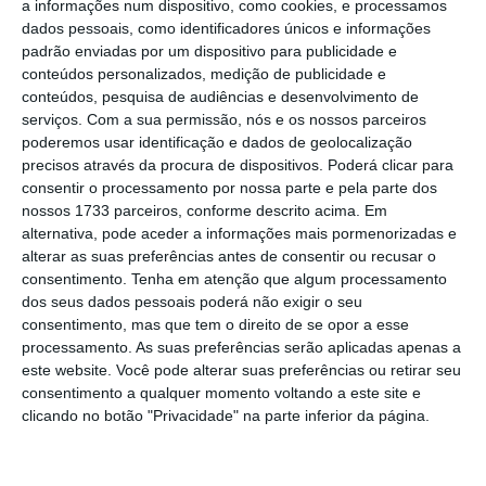
a informações num dispositivo, como cookies, e processamos
dados pessoais, como identificadores únicos e informações
padrão enviadas por um dispositivo para publicidade e
A Qatar Airways afirma que essas 13
conteúdos personalizados, medição de publicidade e
aeronaves ficarão em terra até que “uma
conteúdos, pesquisa de audiências e desenvolvimento de
solução satisfatória para corrigir
serviços.
Com a sua permissão, nós e os nossos parceiros
poderemos usar identificação e dados de geolocalização
permanentemente [esse problema] esteja
precisos através da procura de dispositivos. Poderá clicar para
disponível”. Por sua vez, a fabricante disse
consentir o processamento por nossa parte e pela parte dos
estar a pensar na mudança de
design
dessa
nossos 1733 parceiros, conforme descrito acima. Em
alternativa, pode aceder a informações mais pormenorizadas e
malha de proteção para os futuros A350, mas
alterar as suas preferências antes de consentir ou recusar o
insiste que essa deterioração
não põe em
consentimento.
Tenha em atenção que algum processamento
causa a segurança do avião
.
dos seus dados pessoais poderá não exigir o seu
consentimento, mas que tem o direito de se opor a esse
processamento. As suas preferências serão aplicadas apenas a
Uma investigação da
Reuters
, conhecida em
este website. Você pode alterar suas preferências ou retirar seu
novembro do ano passado, mostrou que,
pelo
consentimento a qualquer momento voltando a este site e
clicando no botão "Privacidade" na parte inferior da página.
menos cinco outras companhias aéreas
relataram falhas na pintura ou na camada de
proteção do A350 desde 2016
, bem antes de a