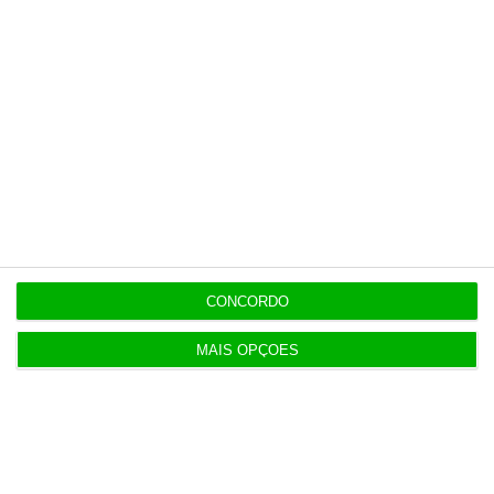
contrapartida é o jornalismo
independente, rigoroso e credível.
Assine já
Veja todos os planos
CONCORDO
Últimas
MAIS OPÇÕES
7 Agosto 2026
Espanha repõe controlos fronteiriços a viajantes
de Itália