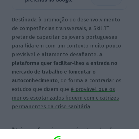
Destinada à promoção do desenvolvimento
de competências transversais, a Skill’IT
pretende capacitar os jovens portugueses
para lidarem com um contexto muito pouco
previsível e altamente desafiante.
A
plataforma quer facilitar-lhes a entrada no
mercado de trabalho e fomentar o
autoconhecimento
, de forma a contrariar os
estudos que dizem que
é provável que os
menos escolarizados fiquem com cicatrizes
permanentes da crise sanitária
.
“Hoje em dia os jovens enfrentam desafios
sem precedentes, a nível social, económico e