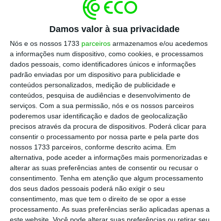
ambiental, impulsionados pela crescente
globalização, avanços tecnológicos e
Damos valor à sua privacidade
incertezas dos tempos, tornando mais difícil
Nós e os nossos 1733
parceiros
armazenamos e/ou acedemos
o
matching
entre as competências exigidas
a informações num dispositivo, como cookies, e processamos
dados pessoais, como identificadores únicos e informações
pelo mercado de trabalho e as características
padrão enviadas por um dispositivo para publicidade e
dos jovens”, começa por explicar Joana
conteúdos personalizados, medição de publicidade e
Guimarães, coordenadora de projetos de
conteúdos, pesquisa de audiências e desenvolvimento de
serviços.
Com a sua permissão, nós e os nossos parceiros
inovação social na TESE – Associação para o
poderemos usar identificação e dados de geolocalização
Desenvolvimento, à Pessoas.
precisos através da procura de dispositivos. Poderá clicar para
consentir o processamento por nossa parte e pela parte dos
nossos 1733 parceiros, conforme descrito acima. Em
Nesse sentido, é essencial aumentar o acesso
alternativa, pode aceder a informações mais pormenorizadas e
a oportunidades que permitam aos
alterar as suas preferências antes de consentir ou recusar o
profissionais de amanhã investirem no
consentimento.
Tenha em atenção que algum processamento
dos seus dados pessoais poderá não exigir o seu
desenho dos seus futuros percursos
consentimento, mas que tem o direito de se opor a esse
profissionais, defende.
processamento. As suas preferências serão aplicadas apenas a
este website. Você pode alterar suas preferências ou retirar seu