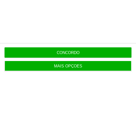
Esta assinatura é uma forma de apoiar
o ECO e os seus jornalistas. A nossa
contrapartida é o jornalismo
independente, rigoroso e credível.
Assine já
CONCORDO
Veja todos os planos
MAIS OPÇÕES
Últimas
11:55
Onda de calor na Europa provoca prejuízos