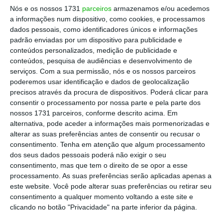
Nós e os nossos 1731
parceiros
armazenamos e/ou acedemos
privatização neste cenário não parece a
a informações num dispositivo, como cookies, e processamos
melhor decisão”
, continuou, dizendo que a
dados pessoais, como identificadores únicos e informações
empresa está a aproveitar para “ir crescendo
padrão enviadas por um dispositivo para publicidade e
conteúdos personalizados, medição de publicidade e
e fazer poupanças”, pelo que só em finais de
conteúdos, pesquisa de audiências e desenvolvimento de
2023 ou 2024 deverá estar em condições para
serviços.
Com a sua permissão, nós e os nossos parceiros
ser vendida ou encontrar novos parceiros.
poderemos usar identificação e dados de geolocalização
precisos através da procura de dispositivos. Poderá clicar para
consentir o processamento por nossa parte e pela parte dos
“As empresas valem o que estamos dispostos
nossos 1731 parceiros, conforme descrito acima. Em
a pagar por elas. O valor da TAAG é claramente
alternativa, pode aceder a informações mais pormenorizadas e
alterar as suas preferências antes de consentir ou recusar o
superior ao valor que tinha quando chegámos,
consentimento.
Tenha em atenção que algum processamento
mas ainda estamos longe de entrar num
dos seus dados pessoais poderá não exigir o seu
processo de privatização ou parceria”,
consentimento, mas que tem o direito de se opor a esse
processamento. As suas preferências serão aplicadas apenas a
considerou.
este website. Você pode alterar suas preferências ou retirar seu
consentimento a qualquer momento voltando a este site e
O objetivo da equipa de gestão
é “vestir
clicando no botão "Privacidade" na parte inferior da página.
muito bem a noiva”
e deixar a companhia