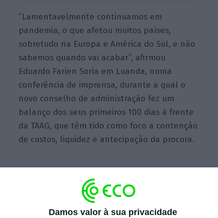
“Lamentavelmente continuamos em
pandemia, o que afetou muitos países,
sobretudo na Europa e América do Sul, e não
sabemos quando vai acabar”, afirmou
Eduardo Farien Soria em Luanda, numa
conferência de imprensa, durante a qual o
novo conselho de administração fez um
balanço dos seus primeiros 100 dias à frente
da TAAG, que têm tido como foco a contenção
de custos, liquidez e antecipação da procura.
Segundo o responsável, a variante do
coronavírus Ómicron obrigou a rever
novamente os planos das empresas.
Damos valor à sua privacidade
“Estamos num cenário muito instável e uma