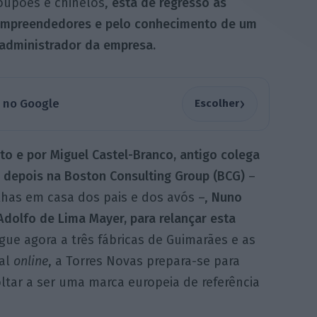
oupões e chinelos,
está de regresso às
s empreendedores e pelo conhecimento de um
 administrador da empresa.
›
a no Google
Escolher
o e por Miguel Castel-Branco, antigo colega
 depois na Boston Consulting Group (
BCG)
–
lhas em casa dos pais e dos avós –,
Nuno
 Adolfo de Lima Mayer, para relançar esta
ue agora a três fábricas de Guimarães e as
nal
online
, a Torres Novas prepara-se para
oltar a ser uma marca europeia de referência