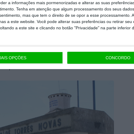
eder a informações mais pormenorizadas e alterar as suas preferência
so Especial de Revitalização (PER),
rejeitar o
timento.
Tenha em atenção que algum processamento dos seus dados
upo português Lanidor, que ficaria com 90%
nsentimento, mas que tem o direito de se opor a esse processamento. A
as a este website. Você pode alterar suas preferências ou retirar seu
coletivo, a contratação de apenas 30
tando a este site e clicando no botão "Privacidade" na parte inferior 
ento de 600 mil euros em prestações anuais
 só merecer o voto favorável do
Banco
redor e ficou com o complexo industrial –
situado no centro da cidade
, junto ao rio
AIS OPÇÕES
CONCORDO
600 pessoas.