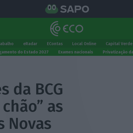
rabalho
eRadar
EContas
Local Online
Capital Verde
çamento do Estado 2027
Exames nacionais
Privatização d
es da BCG
chão” as
s Novas