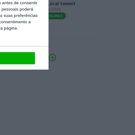
s antes de consentir
3.º Local Summit
 pessoais poderá
07/10/2026
s suas preferências
SAIBA MAIS
 consentimento a
da página.