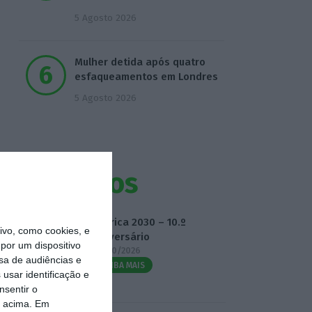
5 Agosto 2026
Mulher detida após quatro
esfaqueamentos em Londres
5 Agosto 2026
Eventos
Fábrica 2030 – 10.º
vo, como cookies, e
Aniversário
por um dispositivo
14/10/2026
sa de audiências e
SAIBA MAIS
usar identificação e
nsentir o
o acima. Em