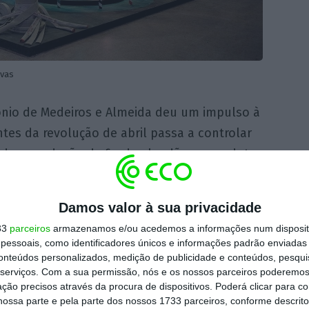
ovas
ónio de Medeiros e Almeida deu um impulso à
tes da revolução de abril passa a controlar
sde a produção de fio de algodão ao produto
as
ao dobrar o milénio, primeiro com vários
omendas para a Ásia e depois com a crise
Damos valor à sua privacidade
foi empurrado para a falência.
Confirmada a 16
33
parceiros
armazenamos e/ou acedemos a informações num dispositi
pois da eleição de Pedro Passos Coelho e da
essoais, como identificadores únicos e informações padrão enviadas 
conteúdos personalizados, medição de publicidade e conteúdos, pesqui
serviços.
Com a sua permissão, nós e os nossos parceiros poderemos 
ção precisos através da procura de dispositivos. Poderá clicar para co
a, fechou os portões depois de a maioria dos
ossa parte e pela parte dos nossos 1733 parceiros, conforme descrit