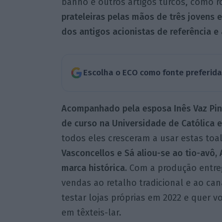
banho e outros artigos turcos, como r
prateleiras pelas mãos de três joven
dos antigos acionistas de referência e
Escolha o ECO como fonte preferid
Acompanhado pela esposa Inês Vaz Pint
de curso na Universidade de Católica e
todos eles cresceram a usar estas toa
Vasconcellos e Sá aliou-se ao tio-avô,
marca histórica.
Com a produção entreg
vendas ao retalho tradicional e ao ca
testar lojas próprias em 2022 e quer v
em têxteis-lar.