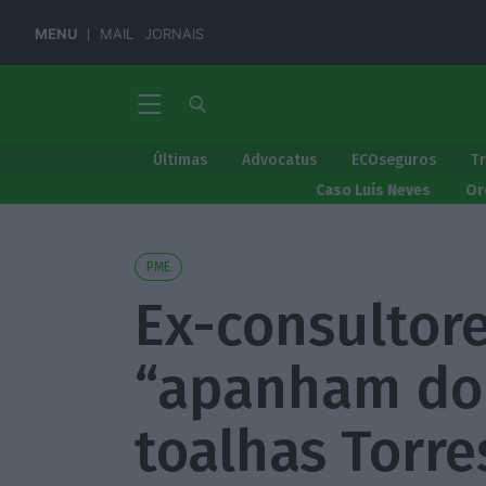
MENU
MAIL
JORNAIS
Últimas
Advocatus
ECOseguros
T
Caso Luís Neves
Or
PME
Ex-consultor
“apanham do 
toalhas Torre