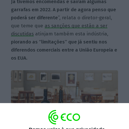
Já tivemos encomendas e saíram algumas
garrafas em 2022. A partir de agora penso que
poderá ser diferente
”, relata o diretor-geral,
que teme que
as sanções que estão a ser
discutidas
atinjam também esta indústria,
piorando as “limitações” que já sentiu nos
diferendos comerciais entre a União Europeia e
os EUA.