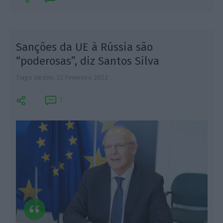
Sanções da UE à Rússia são
“poderosas”, diz Santos Silva
Tiago Varzim,
22 Fevereiro 2022
A
1