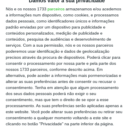
Damos valor à sua privacidade
Nós e os nossos 1733
parceiros
armazenamos e/ou acedemos
a informações num dispositivo, como cookies, e processamos
Quinta do Portal exporta vinhos do Porto e DOC Douro para os
dados pessoais, como identificadores únicos e informações
supermercados russos.
padrão enviadas por um dispositivo para publicidade e
conteúdos personalizados, medição de publicidade e
Além da Rússia,
a produtora de vinhos sediada
conteúdos, pesquisa de audiências e desenvolvimento de
serviços.
Com a sua permissão, nós e os nossos parceiros
no Porto vende também “qualquer coisa para
poderemos usar identificação e dados de geolocalização
a Ucrânia e para os países ali à volta”, como a
precisos através da procura de dispositivos. Poderá clicar para
Letónia, Lituânia, Azerbaijão e Cazaquistão. O
consentir o processamento por nossa parte e pela parte dos
nossos 1733 parceiros, conforme descrito acima. Em
gestor lembra que “a instabilidade será
alternativa, pode aceder a informações mais pormenorizadas e
regional”
e na memória está ainda fresca a
alterar as suas preferências antes de consentir ou recusar o
situação ocorrida em meados da última
consentimento.
Tenha em atenção que algum processamento
dos seus dados pessoais poderá não exigir o seu
década, provocada pela
forte queda do rublo,
consentimento, mas que tem o direito de se opor a esse
que afetou a “disponibilidade de divisas para a
processamento. As suas preferências serão aplicadas apenas a
importação da parte dos russos” e arrastou
este website. Você pode alterar suas preferências ou retirar seu
consentimento a qualquer momento voltando a este site e
as vendas para aquele país.
“A proposta deles
clicando no botão "Privacidade" na parte inferior da página.
era que vendêssemos a metade do preço e