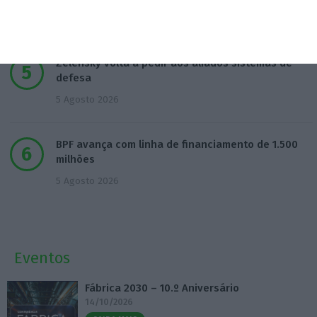
4 Agosto 2026
Zelensky volta a pedir aos aliados sistemas de
defesa
5 Agosto 2026
BPF avança com linha de financiamento de 1.500
milhões
5 Agosto 2026
Eventos
Fábrica 2030 – 10.º Aniversário
14/10/2026