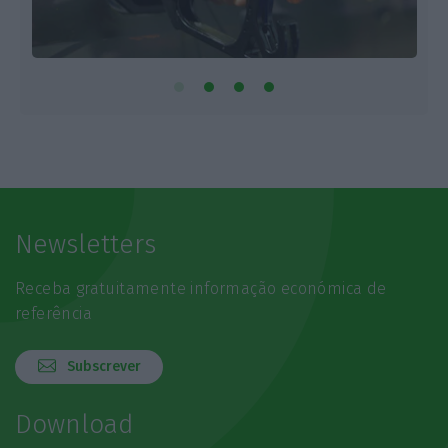
Newsletters
Receba gratuitamente informação económica de
referência
Subscrever
Download