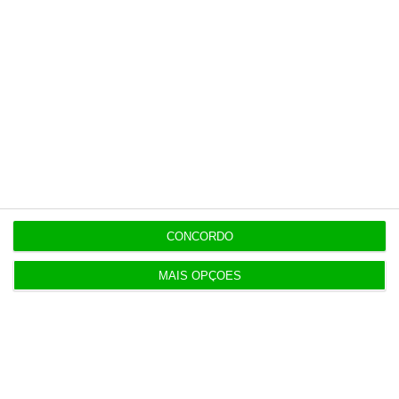
independente, rigoroso e credível.
Assine já
Veja todos os planos
CONCORDO
Últimas
MAIS OPÇÕES
21:14
Espanha repõe controlos fronteiriços a viajantes
de Itália