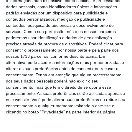
a informações num dispositivo, como cookies, e processamos
retoma pós-pandemia e as disrupções nas
dados pessoais, como identificadores únicos e informações
cadeias mundiais de abastecimento.
padrão enviadas por um dispositivo para publicidade e
conteúdos personalizados, medição de publicidade e
conteúdos, pesquisa de audiências e desenvolvimento de
serviços.
Com a sua permissão, nós e os nossos parceiros
Previsões de crescimento devem ser revistas em
poderemos usar identificação e dados de geolocalização
baixa
precisos através da procura de dispositivos. Poderá clicar para
Ler Mais
consentir o processamento por nossa parte e pela parte dos
nossos 1733 parceiros, conforme descrito acima. Em
alternativa, pode aceder a informações mais pormenorizadas e
“
Os choques nos preços terão impacto em
alterar as suas preferências antes de consentir ou recusar o
consentimento.
Tenha em atenção que algum processamento
todo o mundo, especialmente nos agregados
dos seus dados pessoais poderá não exigir o seu
familiares mais pobres para os quais a
consentimento, mas que tem o direito de se opor a esse
alimentação e o combustível tem uma
processamento. As suas preferências serão aplicadas apenas a
este website. Você pode alterar suas preferências ou retirar seu
proporção maior nas despesas
“, alerta o FMI,
consentimento a qualquer momento voltando a este site e
assinalando que se o conflito escalar ainda
clicando no botão "Privacidade" na parte inferior da página.
mais o dano económico será “mais
devastador”. O Fundo também admite que as