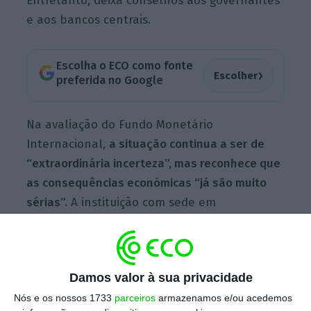
Entretanto, deixa conselhos aos governantes
e aos bancos centrais.
Escolha o ECO como fonte
›
Escolher
preferida no Google
Na avaliação do Fundo Monetário
Internacional,
a situação continua a ser de
“extraordinária incerteza”, mas reconhece que
as consequências económicas “já são muito
sérias”.
A instituição com sede em
Washington refere o aumento do preço de
commodities como o trigo e outros cereais,
assim como a subida dos preços da energia, o
Damos valor à sua privacidade
que aumenta ainda mais as pressões
inflacionistas que já existiam por causa da
Nós e os nossos 1733
parceiros
armazenamos e/ou acedemos