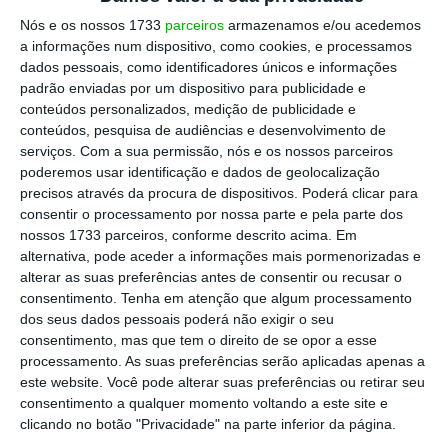
precisa dos 209,2 milhões para atingir os 12%.
Nós e os nossos 1733
parceiros
armazenamos e/ou acedemos
a informações num dispositivo, como cookies, e processamos
dados pessoais, como identificadores únicos e informações
padrão enviadas por um dispositivo para publicidade e
FdR insiste que “não é devido qualquer pagamento”
conteúdos personalizados, medição de publicidade e
ao NB
conteúdos, pesquisa de audiências e desenvolvimento de
Ler Mais
serviços.
Com a sua permissão, nós e os nossos parceiros
poderemos usar identificação e dados de geolocalização
precisos através da procura de dispositivos. Poderá clicar para
António Ramalho já tinha aberto a porta a
consentir o processamento por nossa parte e pela parte dos
essa possibilidade no Parlamento há um ano,
nossos 1733 parceiros, conforme descrito acima. Em
alternativa, pode aceder a informações mais pormenorizadas e
tendo adiantado que o banco poderia pedir
alterar as suas preferências antes de consentir ou recusar o
mais 100 milhões caso não viesse a receber a
consentimento.
Tenha em atenção que algum processamento
totalidade do pedido do ano passado, que foi
dos seus dados pessoais poderá não exigir o seu
consentimento, mas que tem o direito de se opor a esse
o que veio a acontecer.
processamento. As suas preferências serão aplicadas apenas a
este website. Você pode alterar suas preferências ou retirar seu
Vai pedir o dobro desse dinheiro, no entanto,
consentimento a qualquer momento voltando a este site e
clicando no botão "Privacidade" na parte inferior da página.
sendo que essa diferença resulta em grande