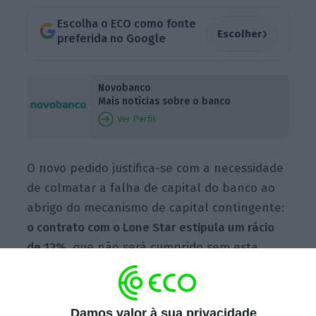
Escolha o ECO como fonte
›
Escolher
preferida no Google
Novobanco
Mais notícias sobre o banco
Ver Perfil
O novo pedido justifica-se com a necessidade
de colmatar a falha de capital do banco ao
abrigo do mecanismo de capital contingente:
o contrato com o Lone Star estipula um rácio
de 12%
, que não será cumprido sem esta
nova injeção,
e isto apesar dos lucros de 184,5
milhões de euros registados no ano passado
.
O banco fechou 2021 com um rácio de 11,1% e
Damos valor à sua privacidade