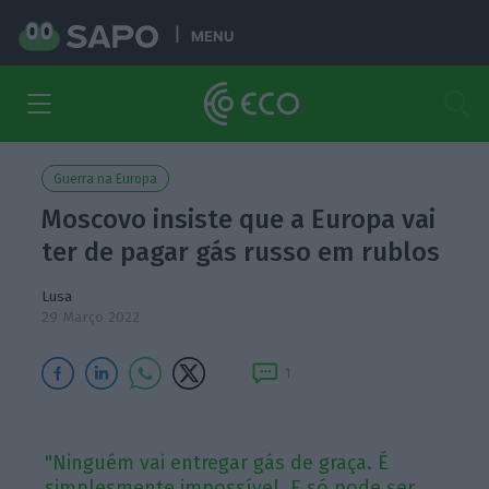
MENU
Guerra na Europa
Moscovo insiste que a Europa vai
ter de pagar gás russo em rublos
Lusa
29 Março 2022
1
"Ninguém vai entregar gás de graça. É
simplesmente impossível. E só pode ser