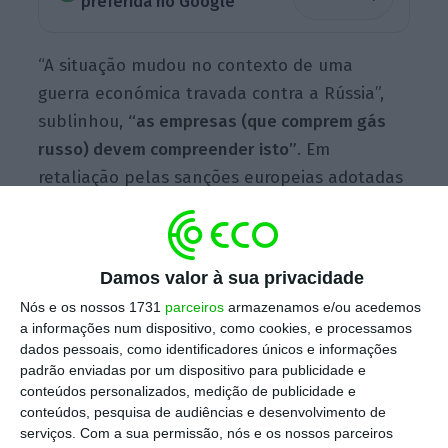
preferida no Google
“A situação mudou no contexto de uma
guerra económica travada contra a Rússia”,
sublinhou,
“as empresas (que comprem gás
russo) devem compreender isto”
. Em
retaliação pelas sanções europeias adotadas
por causa da ofensiva russa na Ucrânia, o
Presidente Vladimir Putin anunciou na
semana passada que a Rússia só aceitaria
Damos valor à sua privacidade
rublos no pagamento das entregas de gás à
Nós e os nossos 1731
parceiros
armazenamos e/ou acedemos
União Europeia (UE), dando às autoridades
a informações num dispositivo, como cookies, e processamos
russas uma semana para desenvolverem um
dados pessoais, como identificadores únicos e informações
padrão enviadas por um dispositivo para publicidade e
novo sistema de resolução dos contratos em
conteúdos personalizados, medição de publicidade e
rublos.
conteúdos, pesquisa de audiências e desenvolvimento de
serviços.
Com a sua permissão, nós e os nossos parceiros