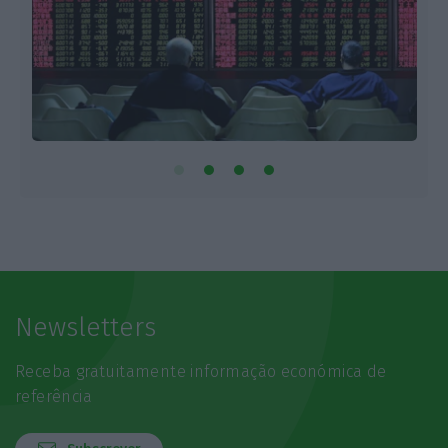
Newsletters
Receba gratuitamente informação económica de
referência