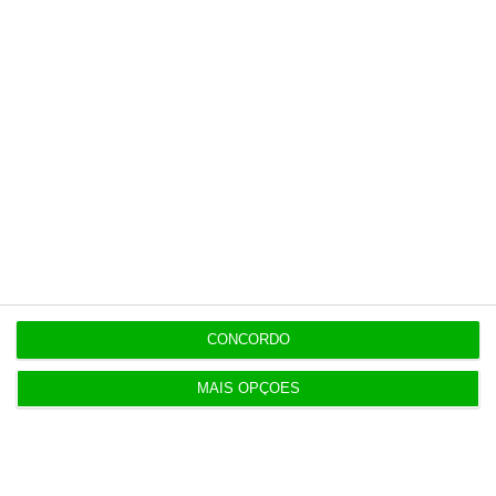
13:22
Antigo Onyria reabre como Kimpton em Cascais
13:11
Eclipse solar deve reduzir produção solar na
Ibéria
13:00
Alemanha investiga ligação de Estado a drone
com explosivos
CONCORDO
12:37
MAIS OPÇÕES
KPMG vai criar plano anti-Mythos para o
CaixaBank
11:53