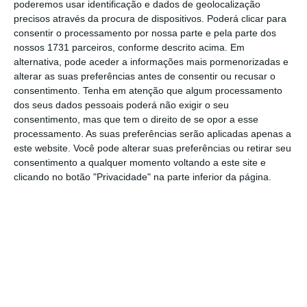
poderemos usar identificação e dados de geolocalização
Na segunda-feira,
os países do G7
(grupo dos
precisos através da procura de dispositivos. Poderá clicar para
consentir o processamento por nossa parte e pela parte dos
países mais industrializados do mundo,
nossos 1731 parceiros, conforme descrito acima. Em
composto por Alemanha, Canadá, Estados
alternativa, pode aceder a informações mais pormenorizadas e
Unidos, França, Itália, Japão e Reino Unido, e
alterar as suas preferências antes de consentir ou recusar o
consentimento.
Tenha em atenção que algum processamento
com a União Europeia representada) disseram
dos seus dados pessoais poderá não exigir o seu
que exigir
o pagamento em rublos “não é
consentimento, mas que tem o direito de se opor a esse
aceitável”.
processamento. As suas preferências serão aplicadas apenas a
este website. Você pode alterar suas preferências ou retirar seu
consentimento a qualquer momento voltando a este site e
Esta posição foi anunciada pelo ministro da
clicando no botão "Privacidade" na parte inferior da página.
Economia alemão, Robert Habeck, que
apelou às empresas envolvidas para “não
satisfazerem as exigências de Putin” e
qualificou a Rússia como um “fornecedor
pouco fiável”.