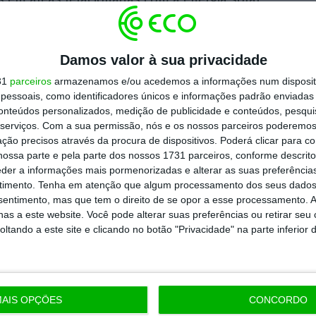
 ambicionam igualmente “dinamizar, em
Damos valor à sua privacidade
ique, a estratégia regional de reativação,
31
parceiros
armazenamos e/ou acedemos a informações num dispositi
ferroviária entre Beja e Funcheira.
essoais, como identificadores únicos e informações padrão enviadas 
conteúdos personalizados, medição de publicidade e conteúdos, pesqui
DC “viabilizar uma estratégia de combate à
serviços.
Com a sua permissão, nós e os nossos parceiros poderemos 
ção precisos através da procura de dispositivos. Poderá clicar para co
acidade de retenção da água da chuva” e
ossa parte e pela parte dos nossos 1731 parceiros, conforme descrit
 ovelhas campaniças, uma “raça local em vias
eder a informações mais pormenorizadas e alterar as suas preferência
timento.
Tenha em atenção que algum processamento dos seus dados
nsentimento, mas que tem o direito de se opor a esse processamento. A
as a este website. Você pode alterar suas preferências ou retirar seu
tando a este site e clicando no botão "Privacidade" na parte inferior 
https://eco.sapo.pt/2022/03/30/galp-quer-investir-987-milhoes-na-ampliacao-de-central-solar-em-ourique/
Copiar
AIS OPÇÕES
CONCORDO
 ECO Premium