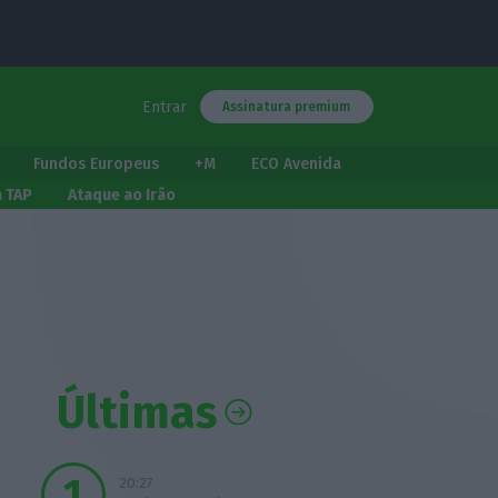
Entrar
Assinatura premium
Fundos Europeus
+M
ECO Avenida
a TAP
Ataque ao Irão
Últimas
20:27