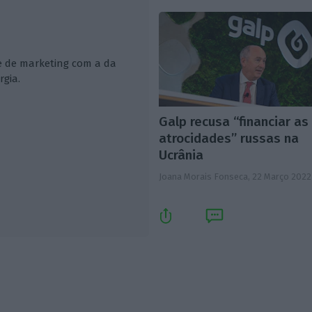
e de marketing com a da
gia.
Galp recusa “financiar as
atrocidades” russas na
Ucrânia
Joana Morais Fonseca,
22 Março 2022