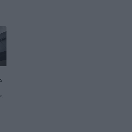
os
to,