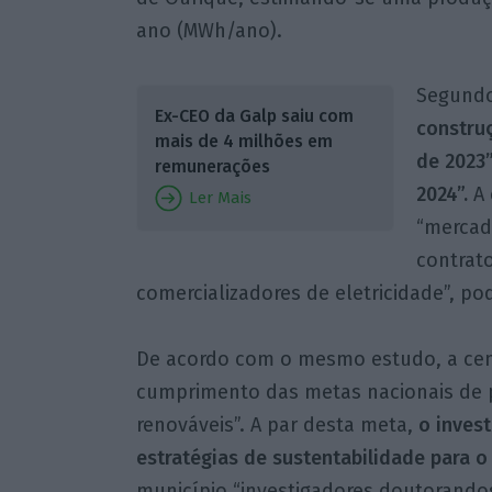
ano (MWh/ano).
Segundo
Ex-CEO da Galp saiu com
construç
mais de 4 milhões em
de 2023
remunerações
2024”.
A
Ler Mais
“mercad
contrato
comercializadores de eletricidade”, p
De acordo com o mesmo estudo, a centra
cumprimento das metas nacionais de p
renováveis”. A par desta meta,
o inves
estratégias de sustentabilidade para o
município “investigadores doutorandos