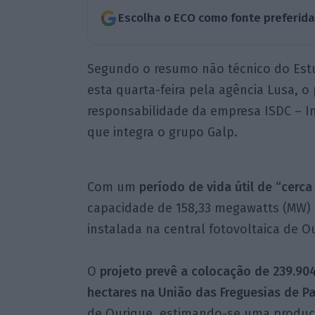
Escolha o ECO como fonte preferid
Segundo o resumo não técnico do Estu
esta quarta-feira pela agência Lusa, o 
responsabilidade da empresa ISDC – I
que integra o grupo Galp.
Com um
período de vida útil de “cerca
capacidade de 158,33 megawatts (MW) 
instalada na central fotovoltaica de O
O
projeto prevê a colocação de 239.904
hectares na União das Freguesias de P
de Ourique, estimando-se uma produçã