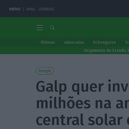
MENU
MAIL
JORNAIS
Últimas
Advocatus
ECOseguros
T
Orçamento do Estado 
Energia
Galp quer inv
milhões na a
central solar