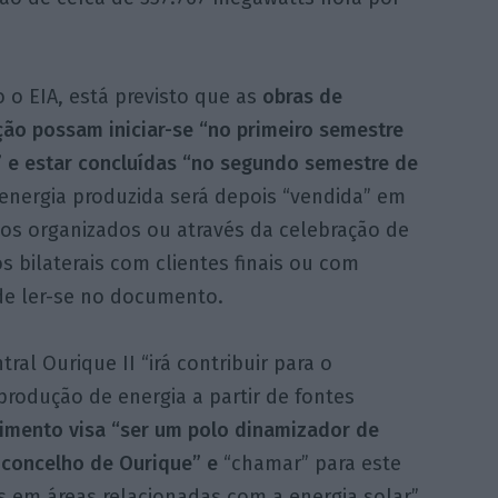
 o EIA, está previsto que as
obras de
ão possam iniciar-se “no primeiro semestre
” e estar concluídas “no segundo semestre de
 energia produzida será depois “vendida” em
os organizados ou através da celebração de
s bilaterais com clientes finais ou com
ode ler-se no documento.
l Ourique II “irá contribuir para o
rodução de energia a partir de fontes
timento visa “ser um polo dinamizador de
 concelho de Ourique” e
“chamar” para este
 em áreas relacionadas com a energia solar”.