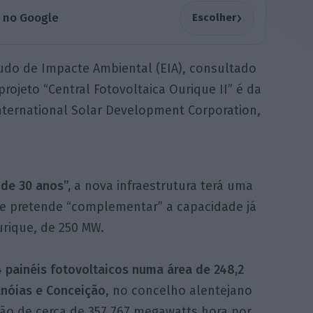
›
a no Google
Escolher
do de Impacte Ambiental (EIA), consultado
projeto “Central Fotovoltaica Ourique II” é da
nternational Solar Development Corporation,
 de 30 anos”,
a nova infraestrutura terá uma
e pretende “complementar” a capacidade já
urique, de 250 MW.
 painéis fotovoltaicos numa área de 248,2
anóias e Conceição
, no concelho alentejano
o de cerca de 357.767 megawatts hora por