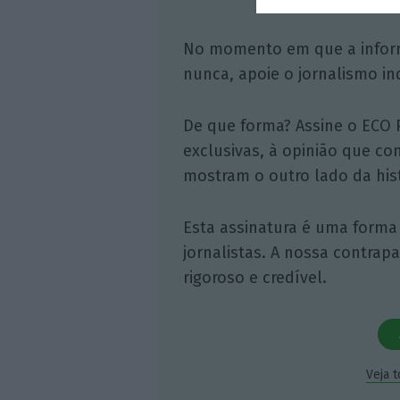
No momento em que a infor
nunca, apoie o jornalismo in
De que forma? Assine o ECO 
exclusivas, à opinião que co
mostram o outro lado da hist
Esta assinatura é uma forma
jornalistas. A nossa contrap
rigoroso e credível.
Veja 