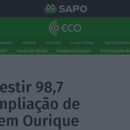
rabalho
eRadar
EContas
Local Online
Capital Verde
2027
Caso Luís Neves
Exames nacionais
Privatização d
estir 98,7
mpliação de
 em Ourique