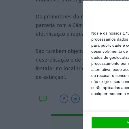
Os promotores da nova infraestrutura
parceria com a Câmara Municipal de Our
Nós e os nossos 17
eletrificação e requalificação” da linha 
processamos dados p
para publicidade e 
São também objetivos do projeto da IS
desenvolvimento de 
dados de geolocaliza
desertificação e de incremento da cap
processamento por n
instalar no local um rebanho de 2.000
alternativa, pode ac
ou recusar o consen
de extinção”.
não exigir o seu co
serão aplicadas apen
qualquer momento vol
M
Assine o