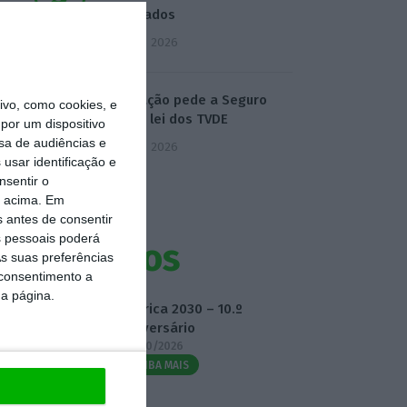
Certificados
5 Agosto 2026
Associação pede a Seguro
vo, como cookies, e
veto da lei dos TVDE
por um dispositivo
sa de audiências e
5 Agosto 2026
usar identificação e
nsentir o
o acima. Em
s antes de consentir
 pessoais poderá
Eventos
s suas preferências
 consentimento a
da página.
Fábrica 2030 – 10.º
Aniversário
14/10/2026
SAIBA MAIS