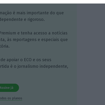
mação é mais importante do que
dependente e rigoroso.
Premium e tenha acesso a notícias
nta, às reportagens e especiais que
ória.
 de apoiar o ECO e os seus
artida é o jornalismo independente,
Assine já
todos os planos