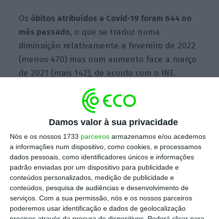
Os
óbitos atribuídos a Covid-19 foram 644 no
mês passado,
o que se traduz numa
diminuição relativamente a fevereiro de 2022
(menos 470) mas num aumento face a março
de 2021 (mais 142), de acordo com o INE.
É de recordar que no início deste ano se
Damos valor à sua privacidade
verificou um pico no número de casos de
coronavírus, devido à variante Ómicron, que
Nós e os nossos 1733
parceiros
armazenamos e/ou acedemos
a informações num dispositivo, como cookies, e processamos
provou ser altamente contagiosa. Os óbitos
dados pessoais, como identificadores únicos e informações
não chegaram a atingir os números
padrão enviadas por um dispositivo para publicidade e
registados em janeiro de 2021, mas nessa
conteúdos personalizados, medição de publicidade e
conteúdos, pesquisa de audiências e desenvolvimento de
altura foi imposto um confinamento, sendo
serviços.
Com a sua permissão, nós e os nossos parceiros
que depois acabou por se registar uma
poderemos usar identificação e dados de geolocalização
precisos através da procura de dispositivos. Poderá clicar para