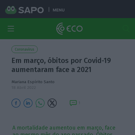
MENU
Coronavírus
Em março, óbitos por Covid-19
aumentaram face a 2021
Mariana Espírito Santo
18 Abril 2022
1
A mortalidade aumentou em março, face
ao mesmo mês do ano passado. Óbitos