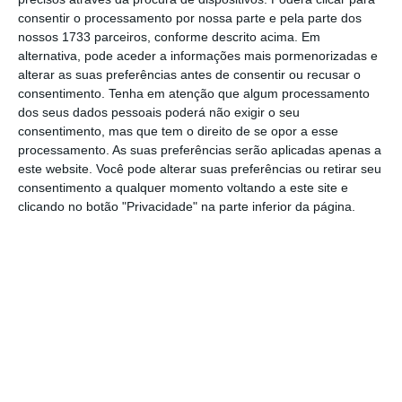
redução significativa das mortes nos meses
consentir o processamento por nossa parte e pela parte dos
seguintes.
nossos 1733 parceiros, conforme descrito acima. Em
alternativa, pode aceder a informações mais pormenorizadas e
alterar as suas preferências antes de consentir ou recusar o
consentimento.
Tenha em atenção que algum processamento
dos seus dados pessoais poderá não exigir o seu
consentimento, mas que tem o direito de se opor a esse
processamento. As suas preferências serão aplicadas apenas a
este website. Você pode alterar suas preferências ou retirar seu
consentimento a qualquer momento voltando a este site e
clicando no botão "Privacidade" na parte inferior da página.
Olhando para o panorama geral,
a
mortalidade aumentou em 11,9% no mês
passado
. Em março de 2022, “o número de
óbitos foi 10.754, valor superior ao registado