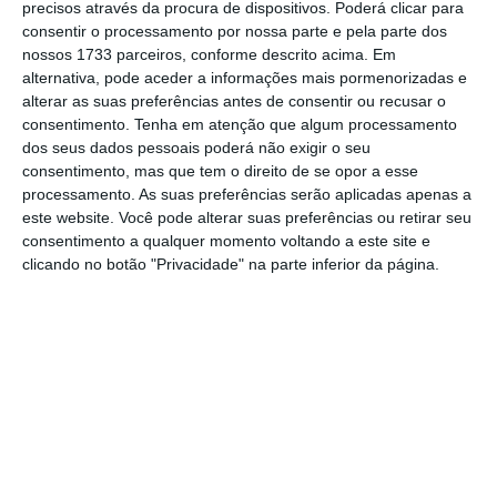
precisos através da procura de dispositivos. Poderá clicar para
consentir o processamento por nossa parte e pela parte dos
nossos 1733 parceiros, conforme descrito acima. Em
A ambição que nós temos de ter
alternativa, pode aceder a informações mais pormenorizadas e
alterar as suas preferências antes de consentir ou recusar o
é a ambição de conseguir ter
consentimento.
Tenha em atenção que algum processamento
contas certas, que nos
dos seus dados pessoais poderá não exigir o seu
permitam responder às
consentimento, mas que tem o direito de se opor a esse
processamento. As suas preferências serão aplicadas apenas a
exigências do momento.
este website. Você pode alterar suas preferências ou retirar seu
consentimento a qualquer momento voltando a este site e
clicando no botão "Privacidade" na parte inferior da página.
Ana Catarina Mendes
Ministra dos Assuntos Parlamentares
“A ambição que nós temos que ter é a
ambição de conseguir ter contas certas, que
nos permitam responder às exigências do
momento”, insiste a governante, em