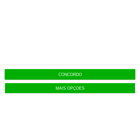
21:14
Espanha repõe controlos fronteiriços a viajantes
de Itália
21:10
Seguro promulga decreto para regime de
heranças indivisas
CONCORDO
20:14
Bola da ‘mão de deus’ de Maradona em leilão por
MAIS OPÇÕES
dois milhões
20:13
Auditoria à Polícia Judiciaria foi pedida pelo atual
diretor