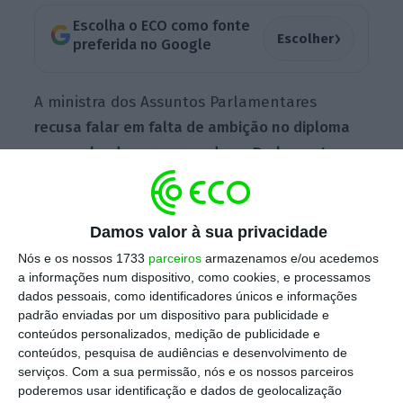
Escolha o ECO como fonte
›
Escolher
preferida no Google
A ministra dos Assuntos Parlamentares
recusa falar em falta de ambição no diploma
que acaba de ser aprovado no Parlamento
e
que
não contemplou um maior aumento
salarial no Estado
. Contrapondo que “talvez
falta de ambição tivesse sido cortar na
Damos valor à sua privacidade
prestação da infância por causa da situação
Nós e os nossos 1733
parceiros
armazenamos e/ou acedemos
que estamos a viver, cortar nas pensões [ou]
a informações num dispositivo, como cookies, e processamos
dados pessoais, como identificadores únicos e informações
não garantir o reforço do Serviço Nacional de
padrão enviadas por um dispositivo para publicidade e
Saúde ou da proteção social”.
conteúdos personalizados, medição de publicidade e
conteúdos, pesquisa de audiências e desenvolvimento de
serviços.
Com a sua permissão, nós e os nossos parceiros
poderemos usar identificação e dados de geolocalização