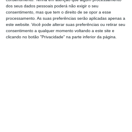
cidadãos, contra o mercado, contra a inovação
dos seus dados pessoais poderá não exigir o seu
consentimento, mas que tem o direito de se opor a esse
e contra as novas tecnologias”.
processamento. As suas preferências serão aplicadas apenas a
este website. Você pode alterar suas preferências ou retirar seu
O diretor-geral da
Associação Automóvel de
consentimento a qualquer momento voltando a este site e
clicando no botão "Privacidade" na parte inferior da página.
Portugal (ACAP) subscreve a posição,
afirmando ser contra uma proibição total da
venda destes automóveis
e defendendo que
a discussão deve ser retomada só em 2028.
Nessa altura, deve ser feito, também um
ponto de situação “sobre o estado da rede de
carregamento assim como das diversas
soluções tecnológicas”.
“O setor automóvel está fortemente
empenhado na descarbonização, mas
entendemos que não devem ser tomadas