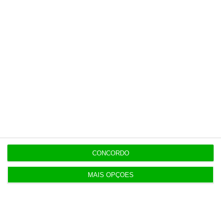
Esta assinatura é uma forma de apoiar
o ECO e os seus jornalistas. A nossa
contrapartida é o jornalismo
independente, rigoroso e credível.
Assine já
Veja todos os planos
CONCORDO
MAIS OPÇÕES
Últimas
5 Agosto 2026
Infantino “mentiu” e “enganou”. Luís Figo exige