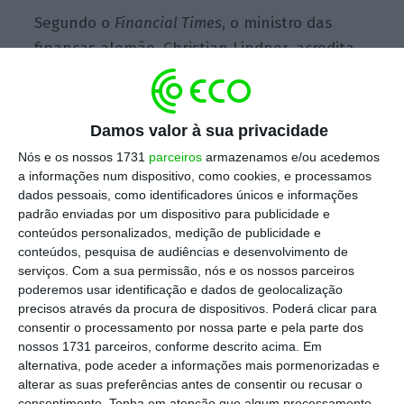
Segundo o
Financial Times
, o ministro das
finanças alemão, Christian Lindner, acredita
que vão continuar a existir mercados de nicho
para motores a combustão e que por isso
uma proibição não só seria errada, como o
Damos valor à sua privacidade
próprio governo rejeitaria a medida. No
Nós e os nossos 1731
parceiros
armazenamos e/ou acedemos
mesmo momento, garantiu que a Alemanha
a informações num dispositivo, como cookies, e processamos
dados pessoais, como identificadores únicos e informações
continuaria a apostar nos esforços para
padrão enviadas por um dispositivo para publicidade e
liderar o mercado dos veículos elétricos.
conteúdos personalizados, medição de publicidade e
conteúdos, pesquisa de audiências e desenvolvimento de
serviços.
Com a sua permissão, nós e os nossos parceiros
poderemos usar identificação e dados de geolocalização
“A Alemanha não vai concordar com a proibição
precisos através da procura de dispositivos. Poderá clicar para
dos motores a combustão”
, frisou o
consentir o processamento por nossa parte e pela parte dos
responsável, ecoando as reações do setor no
nossos 1731 parceiros, conforme descrito acima. Em
alternativa, pode aceder a informações mais pormenorizadas e
país. A
associação automóvel alemã VDA
alterar as suas preferências antes de consentir ou recusar o
considerou que a decisão vai “contra os
consentimento.
Tenha em atenção que algum processamento