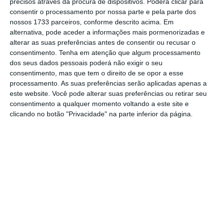
precisos através da procura de dispositivos. Poderá clicar para
Numa conferência de imprensa conjunta
consentir o processamento por nossa parte e pela parte dos
com os presidentes do Conselho
nossos 1733 parceiros, conforme descrito acima. Em
Europeu, Charles Michel, e da Comissão
alternativa, pode aceder a informações mais pormenorizadas e
alterar as suas preferências antes de consentir ou recusar o
Europeia, Ursula von der Leyen,
consentimento.
Tenha em atenção que algum processamento
imediatamente após os 27 terem
dos seus dados pessoais poderá não exigir o seu
consentimento, mas que tem o direito de se opor a esse
concordado em atribuir o estatuto de
processamento. As suas preferências serão aplicadas apenas a
países candidatos à Ucrânia e Moldova,
este website. Você pode alterar suas preferências ou retirar seu
consentimento a qualquer momento voltando a este site e
Emmanuel Macron, que preside até ao
clicando no botão "Privacidade" na parte inferior da página.
final do corrente mês à presidência
rotativa do Conselho da União Europeia
(UE), sublinhou “a importância deste
momento histórico no atual contexto, o
desta guerra decidida pela Rússia em
solo ucraniano”.