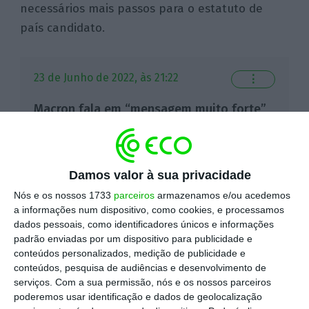
necessários mais passos para o estatuto de
país candidato.
23 de Junho de 2022, às 21:22
⋮
Macron fala em “mensagem muito forte”
também para Moscovo
O Presidente francês considerou hoje que
Damos valor à sua privacidade
a atribuição à Ucrânia do estatuto de
Nós e os nossos 1733
parceiros
armazenamos e/ou acedemos
a informações num dispositivo, como cookies, e processamos
candidato à União Europeia é “uma
dados pessoais, como identificadores únicos e informações
mensagem muito forte”, dirigida também
padrão enviadas por um dispositivo para publicidade e
a Moscovo, e “coerente” com a resposta
conteúdos personalizados, medição de publicidade e
conteúdos, pesquisa de audiências e desenvolvimento de
dos 27 desde o início da ofensiva russa.
serviços.
Com a sua permissão, nós e os nossos parceiros
poderemos usar identificação e dados de geolocalização