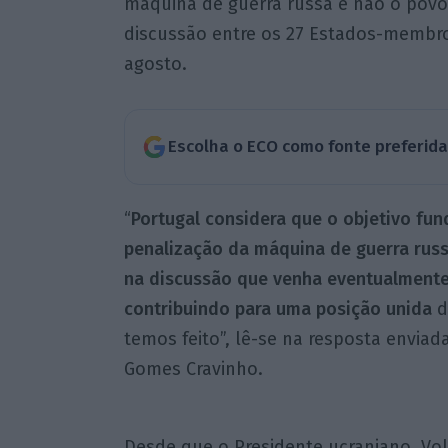
máquina de guerra russa e não o povo 
discussão entre os 27 Estados-membro
agosto.
Escolha o ECO como fonte preferid
“
Portugal considera que o objetivo fu
penalização da máquina de guerra russa
na discussão que venha eventualmente a
contribuindo para uma posição unida
d
temos feito”, lê-se na resposta enviad
Gomes Cravinho.
Desde que o Presidente ucraniano, Vo