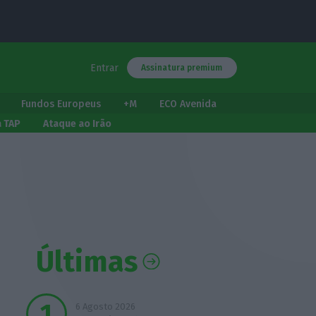
Entrar
Assinatura premium
Fundos Europeus
+M
ECO Avenida
a TAP
Ataque ao Irão
Últimas
6 Agosto 2026