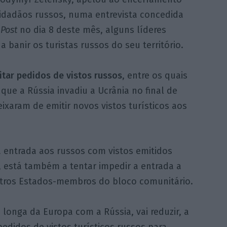
cidadãos russos, numa entrevista concedida
 Post
no dia 8 deste mês, alguns líderes
 banir os turistas russos do seu território.
itar pedidos de vistos russos
, entre os quais
que a Rússia invadiu a Ucrânia no final de
deixaram de emitir novos vistos turísticos aos
a entrada aos russos com vistos emitidos
 está também a tentar impedir a entrada a
utros Estados-membros do bloco comunitário.
s longa da Europa com a Rússia, vai reduzir, a
edidos de vistos turísticos russos para