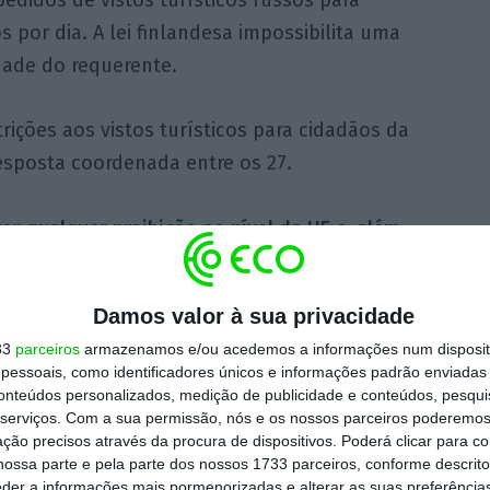
 por dia. A lei finlandesa impossibilita uma
dade do requerente.
rições aos vistos turísticos para cidadãos da
sposta coordenada entre os 27.
or qualquer proibição ao nível da UE e, além
contra: a Alemanha
. No início desta semana, o
o é a guerra do povo russo, mas é a guerra
Damos valor à sua privacidade
 Rússia, porque estão em desacordo com o
33
parceiros
armazenamos e/ou acedemos a informações num dispositi
z, numa conferência de imprensa em Oslo.
essoais, como identificadores únicos e informações padrão enviadas 
conteúdos personalizados, medição de publicidade e conteúdos, pesqui
serviços.
Com a sua permissão, nós e os nossos parceiros poderemos 
uestão deverá ser discutida numa reunião
ção precisos através da procura de dispositivos. Poderá clicar para co
a dos 27 Estados-membros, a decorrer em
ossa parte e pela parte dos nossos 1733 parceiros, conforme descrit
eder a informações mais pormenorizadas e alterar as suas preferência