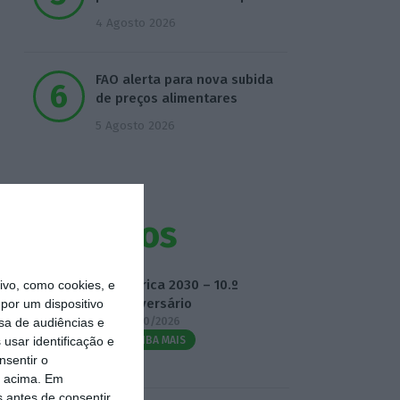
4 Agosto 2026
FAO alerta para nova subida
de preços alimentares
5 Agosto 2026
Eventos
Fábrica 2030 – 10.º
vo, como cookies, e
Aniversário
por um dispositivo
14/10/2026
sa de audiências e
usar identificação e
SAIBA MAIS
nsentir o
o acima. Em
s antes de consentir