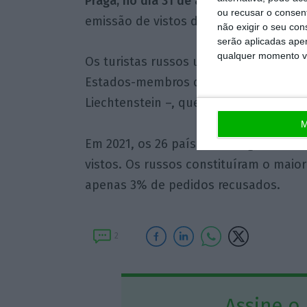
Praga, no dia 31 de agosto
, prevendo-
ou recusar o consen
emissão de vistos de curto prazo para
não exigir o seu co
serão aplicadas apen
qualquer momento vol
Os turistas russos utilizam vistos vál
Estados-membros da UE, incluindo Port
Liechtenstein –, que permitem estadia
M
Em 2021, os 26 países Schengen receb
vistos. Os russos constituíram o maio
apenas 3% de pedidos recusados.
2
Assine o