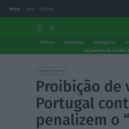
MENU
MAIL
JORNAIS
Últimas
Advocatus
ECOseguros
T
Orçamento do Estado 
União Europeia
Proibição de 
Portugal con
penalizem o 