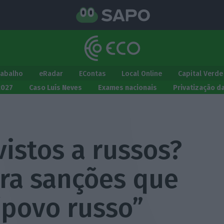
rabalho
eRadar
EContas
Local Online
Capital Verde
2027
Caso Luís Neves
Exames nacionais
Privatização d
vistos a russos?
tra sanções que
“povo russo”