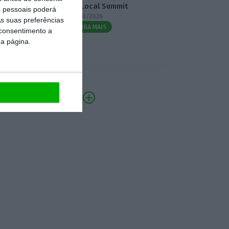
3.º Local Summit
 pessoais poderá
07/10/2026
s suas preferências
SAIBA MAIS
 consentimento a
da página.