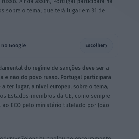
russo. Ainda assim, Portugal participará na
s sobre o tema, que terá lugar em 31 de
›
a no Google
Escolher
ndamental do regime de sanções deve ser a
 e não do povo russo. Portugal participará
 ter lugar, a nível europeu, sobre o tema,
os Estados-membros da UE, como sempre
a ao ECO pelo ministério tutelado por João
lodymyr Zelensky, apelou ao encerramento