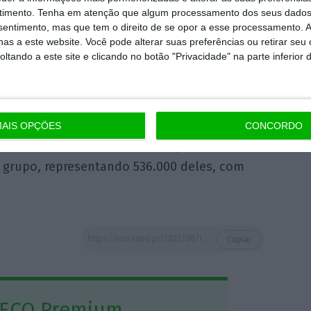
se uma tomada de posição unificada sobre a
timento.
Tenha em atenção que algum processamento dos seus dados
 os cidadãos russos.
nsentimento, mas que tem o direito de se opor a esse processamento. A
as a este website. Você pode alterar suas preferências ou retirar seu
tando a este site e clicando no botão "Privacidade" na parte inferior 
idos nos 26 países do Espaço Schengen – 22
ugal, e Islândia, Noruega, Suíça e
s de até 90 dias num período de 180 dias.
AIS OPÇÕES
CONCORDO
eram cerca de três milhões de pedidos de
r grupo, representando 536.000 deles, com
https://eco.sapo.pt/2022/08/19/proibicao-de-vistos-a-russos-portugal-contra-sancoes-que-penalizem-o-povo-russo/
Copiar
 ECO Premium