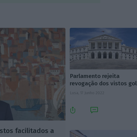
Parlamento rejeita
revogação dos vistos go
Lusa,
17 Junho 2022
tos facilitados a