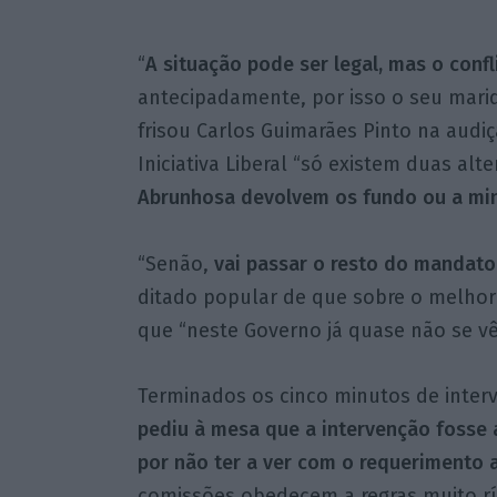
“
A situação pode ser legal, mas o confli
antecipadamente, por isso o seu marid
frisou Carlos Guimarães Pinto na audi
Iniciativa Liberal “só existem duas alt
Abrunhosa devolvem os fundo ou a min
“Senão,
vai passar o resto do mandat
ditado popular de que sobre o melhor 
que “neste Governo já quase não se vê
Terminados os cinco minutos de inter
pediu à mesa que a intervenção fosse
por não ter a ver com o requerimento 
comissões obedecem a regras muito rí