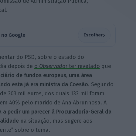
comissão de Administração Pública,
al.
›
a no Google
Escolher
mentar do PSD, sobre o estado do
dia depois de
o
Observado
r ter revelado
que
iciário de fundos europeus, uma área
ndo esta já era ministra da Coesão
. Segundo
e 303 mil euros, dos quais 133 mil foram
a em 40% pelo marido de Ana Abrunhosa. A
a a pedir um parecer à Procuradoria-Geral da
galidade
na situação, mas sugere aos
ente” sobre o tema.