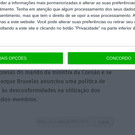
erda, considera que se fosse possível apagar
eder a informações mais pormenorizadas e alterar as suas preferência
eria “um ataque à democracia”. “Ainda não é
timento.
Tenha em atenção que algum processamento dos seus dados
nsentimento, mas que tem o direito de se opor a esse processamento. A
eor da intervenção do IL, a deputada diz que
as a este website. Você pode alterar suas preferências ou retirar seu
a que não se possam verificar conflitos de
tando a este site e clicando no botão "Privacidade" na parte inferior 
u com a ministra da Coesão e o marido.
Melo, questionou a Comissão Europeia sobre
AIS OPÇÕES
CONCORDO
de verbas do Fundo Europeu Agrícola de
resas do marido da ministra da Coesão e se
porque Bruxelas anunciou uma política de
 e às desconformidades na utilização dos
tados-membros.
https://eco.sapo.pt/2022/09/28/il-pede-demissao-da-ministra-da-coesao-e-e-alvo-de-censura/
Copiar