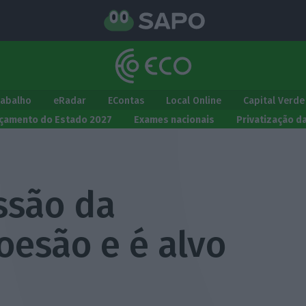
rabalho
eRadar
EContas
Local Online
Capital Verde
çamento do Estado 2027
Exames nacionais
Privatização d
ssão da
oesão e é alvo