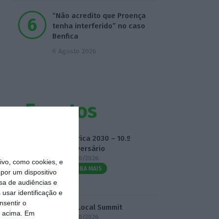
“Não acredito que Proença
tenha interferido” no caso
Benfica
6 Agosto 2026
Eventos
Fábrica 2030 – 10.º
Aniversário
14/10/2026
vo, como cookies, e
SAIBA MAIS
por um dispositivo
sa de audiências e
usar identificação e
nsentir o
3.º Local Summit
o acima. Em
07/10/2026