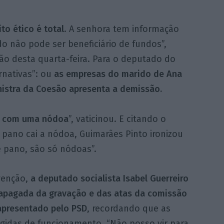
to ético é total
. A senhora tem informação
o não pode ser beneficiário de fundos”,
ção desta quarta-feira. Para o deputado do
ernativas”: ou
as empresas do marido de Ana
istra da Coesão apresenta a demissão.
o com uma nódoa
”, vaticinou. E citando o
pano cai a nódoa, Guimarães Pinto ironizou
 pano, são só nódoas”.
venção,
a deputado socialista Isabel Guerreiro
 apagada da gravação e das atas da comissão
apresentado pelo PSD
, recordando que as
gidas de funcionamento. “Não posso vir para