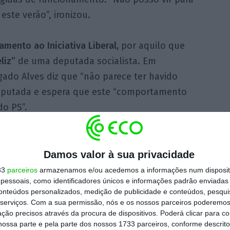
este verão”, ironizou.
amento ao Iniciativa Liberal,
por aquilo que
liz”
de uma deputada socialista. Em
gado Alves diz que “não parece ter havido
deputada e espera que este “comportamento
do PS”.
 o PSD. “Vimos regressar o lápis azul à
uguês”, disse Luís Gomes em declarações aos
Damos valor à sua privacidade
ma circunstância absolutamente lamentável
33
parceiros
armazenamos e/ou acedemos a informações num dispositi
essoais, como identificadores únicos e informações padrão enviadas 
om esta maioria, tudo quer poder para levar
conteúdos personalizados, medição de publicidade e conteúdos, pesqui
serviços.
Com a sua permissão, nós e os nossos parceiros poderemos 
ção precisos através da procura de dispositivos. Poderá clicar para co
ossa parte e pela parte dos nossos 1733 parceiros, conforme descrit