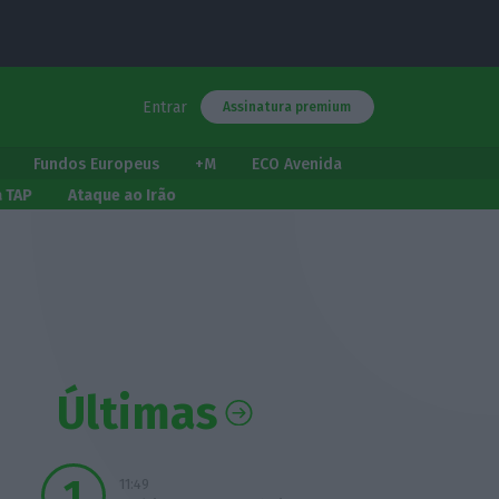
Entrar
Assinatura premium
Fundos Europeus
+M
ECO Avenida
a TAP
Ataque ao Irão
Últimas
11:49