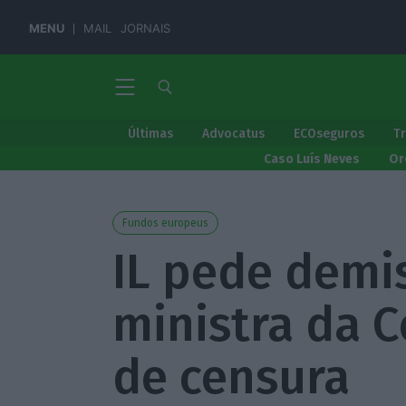
MENU
MAIL
JORNAIS
Últimas
Advocatus
ECOseguros
T
Caso Luís Neves
Or
Fundos europeus
IL pede demi
ministra da C
de censura