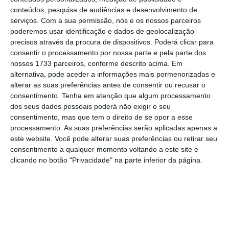
conteúdos, pesquisa de audiências e desenvolvimento de
ainda que face ao primeiro ano de pandemia,
serviços.
Com a sua permissão, nós e os nossos parceiros
“em 2021 o impacto orçamental das medidas
poderemos usar identificação e dados de geolocalização
relacionadas com a Covid-19 aumentou 766
precisos através da procura de dispositivos. Poderá clicar para
consentir o processamento por nossa parte e pela parte dos
milhões de euros”, enquanto do lado da
nossos 1733 parceiros, conforme descrito acima. Em
receita diminuiu 1.168 milhões de euros, na
alternativa, pode aceder a informações mais pormenorizadas e
despesa aumentou 1.934 milhões de euros”.
alterar as suas preferências antes de consentir ou recusar o
consentimento.
Tenha em atenção que algum processamento
dos seus dados pessoais poderá não exigir o seu
Dos 4.721 milhões de despesa gastos
pelo
consentimento, mas que tem o direito de se opor a esse
Estado em medidas relacionadas com
processamento. As suas preferências serão aplicadas apenas a
este website. Você pode alterar suas preferências ou retirar seu
pandemia,
quase metade
(aproximadamente
consentimento a qualquer momento voltando a este site e
47%) foram em
apoios ao emprego, laboração
clicando no botão "Privacidade" na parte inferior da página.
e retoma da atividade
, seguidas por medidas
para capacitar o SNS, de contenção,
tratamento e mitigação da doença (38,5%),
apoios ao rendimentos das famílias, outros
encargos e outros apoios.