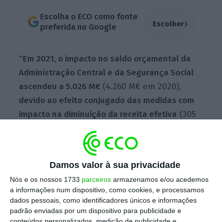
Escolha o ECO como fonte
›
Escolher
preferida no Google
“Em 2021, o impacto no saldo orçamental da
Administração Central e da Segurança Social
ascendeu a 5.026 M€
(4.260 M€ em 2020)
,
devido ao efeito conjugado das medidas com
impacto na diminuição da receita efetiva
(305
M€)
e das que produziram o aumento da
despesa efetiva
(4 721 M€3)”, especifica o
parecer sobre a Conta Geral do Estado de
Damos valor à sua privacidade
2021 que foi entregue esta terça-feira na
Nós e os nossos 1733
parceiros
armazenamos e/ou acedemos
Assembleia da República.
a informações num dispositivo, como cookies, e processamos
dados pessoais, como identificadores únicos e informações
padrão enviadas por um dispositivo para publicidade e
A instituição liderada por José Tavares nota
conteúdos personalizados, medição de publicidade e