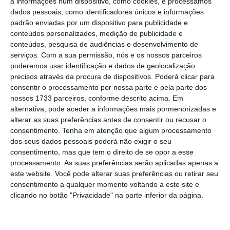
a informações num dispositivo, como cookies, e processamos
da taxa de IVA dos bens alimentares que não
dados pessoais, como identificadores únicos e informações
padrão enviadas por um dispositivo para publicidade e
chegasse diretamente ao bolso das famílias
,
conteúdos personalizados, medição de publicidade e
porque haveria quem pudesse
conteúdos, pesquisa de audiências e desenvolvimento de
oportunisticamente aumentar os preços
serviços.
Com a sua permissão, nós e os nossos parceiros
poderemos usar identificação e dados de geolocalização
ficando com essa diminuição fiscal”, detalhou.
precisos através da procura de dispositivos. Poderá clicar para
consentir o processamento por nossa parte e pela parte dos
O ministro das Finanças confirmou que a
nossos 1733 parceiros, conforme descrito acima. Em
alternativa, pode aceder a informações mais pormenorizadas e
proposta também chegou a ser pensada para
alterar as suas preferências antes de consentir ou recusar o
ser incluída no pacote de apoio às famílias
consentimento.
Tenha em atenção que algum processamento
apresentado em setembro. Depois, foi mais
dos seus dados pessoais poderá não exigir o seu
consentimento, mas que tem o direito de se opor a esse
além: “Entendemos que, em vez de transferir
processamento. As suas preferências serão aplicadas apenas a
esses recursos, podíamos estar com muito
este website. Você pode alterar suas preferências ou retirar seu
boa intenção de ser às famílias, mas
podiam
consentimento a qualquer momento voltando a este site e
clicando no botão "Privacidade" na parte inferior da página.
acabar antes na remuneração acionista dos
detentores dessas empresas.”