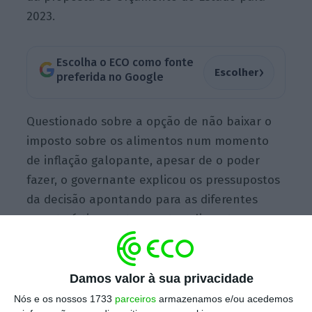
2023.
Escolha o ECO como fonte
›
Escolher
preferida no Google
Questionado sobre a opção de não baixar o
imposto sobre os alimentos num momento
de inflação galopante, apesar de o poder
fazer, o governante explicou os pressupostos
da decisão apontando para as diferentes
características entre o setor alimentar e o
setor da eletricidade.
Damos valor à sua privacidade
“Nós entendemos que haveria aqui um risco
Nós e os nossos 1733
parceiros
armazenamos e/ou acedemos
muito mais elevado de haver uma diminuição