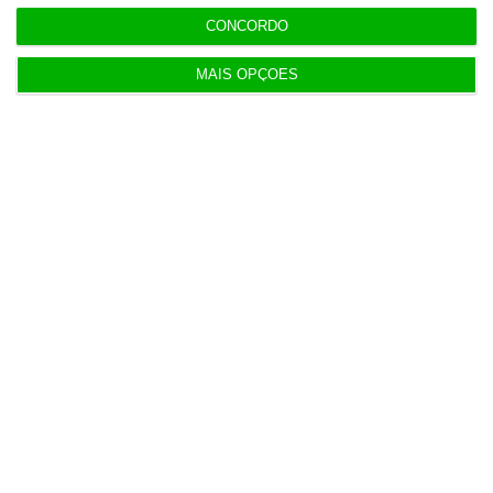
CONCORDO
Projeto estuda diagnóstico precoce da doença
MAIS OPÇÕES
renal crónica
4 Agosto 2026
Bancos preveem quebra na produção de novo
crédito
4 Agosto 2026
Visabeira compra empresa de instalações
elétricas nos EUA
5 Agosto 2026
Ministro garante entrada a “todos os imigrantes”
com emprego