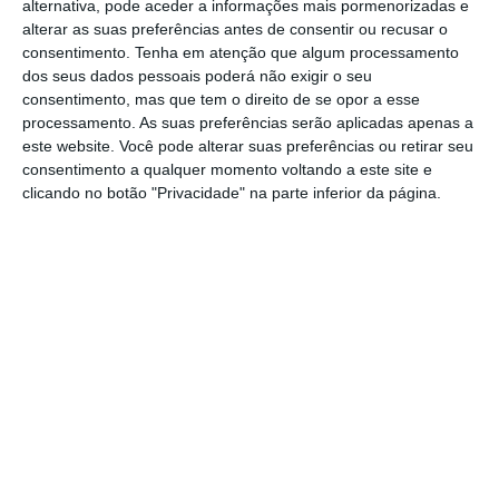
alternativa, pode aceder a informações mais pormenorizadas e
contrato a termo
podem
transformá-lo em
alterar as suas preferências antes de consentir ou recusar o
consentimento.
Tenha em atenção que algum processamento
contrato sem termo
, passando o funcionário a
dos seus dados pessoais poderá não exigir o seu
efetivo, no caso do setor público,
“o contrato
consentimento, mas que tem o direito de se opor a esse
a termo resolutivo não se converte, em caso
processamento. As suas preferências serão aplicadas apenas a
este website. Você pode alterar suas preferências ou retirar seu
algum, em contrato por tempo indeterminado”
,
consentimento a qualquer momento voltando a este site e
sendo que, no máximo e ultrapassado o
clicando no botão "Privacidade" na parte inferior da página.
limite de três anos e duas renovações, este é
considerado “nulo” e gera “responsabilidade
civil, disciplinar e financeira dos dirigentes”.
A funcionária em causa celebrou o primeiro
contrato em 2000 para a piscina municipal de
Gondomar, tendo o quinto e último sido
assinado em 2007 e renovado até 2013. A
autarquia
recorreu da decisão para o Tribunal
Constitucional.