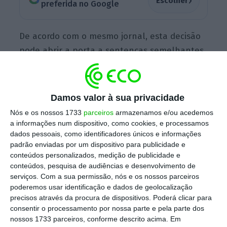
›
Escolher
preferida no Google
De acordo com o mesmo jornal, esta decisão
pode abrir a porta a sentenças semelhantes
noutros tribunais. Contudo, é controversa,
dado que, apesar da tendência geral de
convergência,
a legislação do público e do
Damos valor à sua privacidade
privado para este âmbito é diferente.
Nós e os nossos 1733
parceiros
armazenamos e/ou acedemos
a informações num dispositivo, como cookies, e processamos
dados pessoais, como identificadores únicos e informações
padrão enviadas por um dispositivo para publicidade e
“Não podemos estar sempre a fazer alterações nas
conteúdos personalizados, medição de publicidade e
leis fiscais e leis laborais”
PREMIUM
conteúdos, pesquisa de audiências e desenvolvimento de
serviços.
Com a sua permissão, nós e os nossos parceiros
Ler Mais
poderemos usar identificação e dados de geolocalização
precisos através da procura de dispositivos. Poderá clicar para
consentir o processamento por nossa parte e pela parte dos
Se no privado,
os
patrões que ultrapassarem
nossos 1733 parceiros, conforme descrito acima. Em
os limites de renovação ou de duração de um