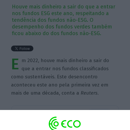
Houve mais dinheiro a sair do que a entrar
nos fundos ESG este ano, respeitando a
tendência dos fundos não-ESG. O
desempenho dos fundos verdes também
ficou abaixo do dos fundos não-ESG.
E
m 2022, houve mais dinheiro a sair do
que a entrar nos fundos classificados
como sustentáveis. Este desencontro
aconteceu este ano pela primeira vez em
mais de uma década, conta a
Reuters
.
Escolha o ECO como fonte
›
Escolher
preferida no Google