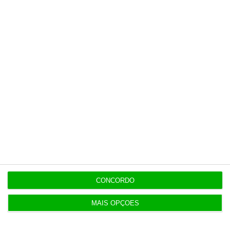
Últimas
8 Agosto 2026
Carneiro concorda com PR sobre envio de diploma
para TC
ENTREVISTA
8 Agosto 2026
“Já todos interagimos com bots maus e bons. Mais
maus do que bons”
8 Agosto 2026
Polícia espanhola já pede passaporte a viajantes
de Itália
CONCORDO
8 Agosto 2026
MAIS OPÇÕES
Honda HR-V: a razão vence a moda no trânsito e
nas férias