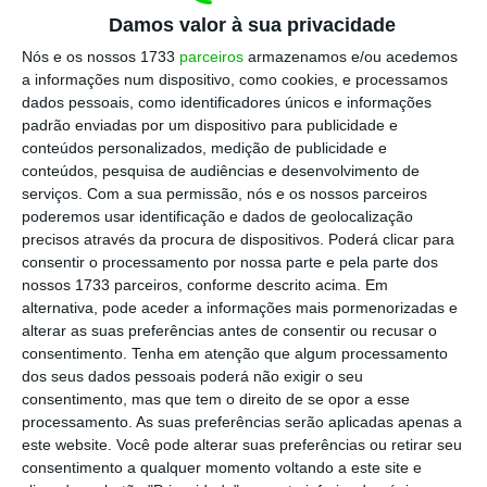
Damos valor à sua privacidade
Foram retirados 13,2 mil milhões de dólares de
ações, obrigações e produtos multiativos até
Nós e os nossos 1733
parceiros
armazenamos e/ou acedemos
a informações num dispositivo, como cookies, e processamos
ao final de novembro
, de acordo com os dados
dados pessoais, como identificadores únicos e informações
da Refining Lipper, marcando a primeira
padrão enviadas por um dispositivo para publicidade e
quebra desde 2011, na ordem dos 29%. Nos
conteúdos personalizados, medição de publicidade e
conteúdos, pesquisa de audiências e desenvolvimento de
fundos não sustentáveis, contudo, observou-
serviços.
Com a sua permissão, nós e os nossos parceiros
se a mesma tendência, com 420 mil milhões
poderemos usar identificação e dados de geolocalização
de dólares retirados em 11 meses, uma
precisos através da procura de dispositivos. Poderá clicar para
consentir o processamento por nossa parte e pela parte dos
descida de 21%.
nossos 1733 parceiros, conforme descrito acima. Em
alternativa, pode aceder a informações mais pormenorizadas e
alterar as suas preferências antes de consentir ou recusar o
De acordo com a mesma agência noticiosa, os
consentimento.
Tenha em atenção que algum processamento
dos seus dados pessoais poderá não exigir o seu
fundos sustentáveis foram impactados pela
consentimento, mas que tem o direito de se opor a esse
guerra na Ucrânia, que ditou turbulência nos
processamento. As suas preferências serão aplicadas apenas a
mercados, assim como uma quebra no apoio
este website. Você pode alterar suas preferências ou retirar seu
consentimento a qualquer momento voltando a este site e
político à indústria. Mas houve mais