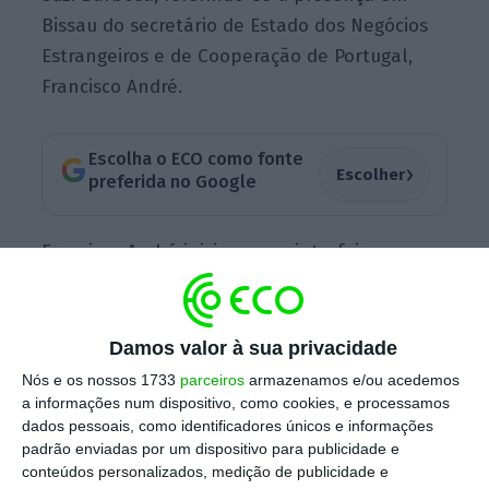
Bissau do secretário de Estado dos Negócios
Estrangeiros e de Cooperação de Portugal,
Francisco André.
Escolha o ECO como fonte
›
Escolher
preferida no Google
Francisco André iniciou na quinta-feira uma
visita de três dias a Bissau para acompanhar
os projetos de cooperação previstos no
Programa Estratégico de Cooperação (PEC)
Damos valor à sua privacidade
para o período entre 2021 e 2025 e assinar o
Nós e os nossos 1733
parceiros
armazenamos e/ou acedemos
protocolo para a criação do mestrado em
a informações num dispositivo, como cookies, e processamos
dados pessoais, como identificadores únicos e informações
Língua Portuguesa na Escola Superior Tchico
padrão enviadas por um dispositivo para publicidade e
Té, bem como o acordo bilateral para a
conteúdos personalizados, medição de publicidade e