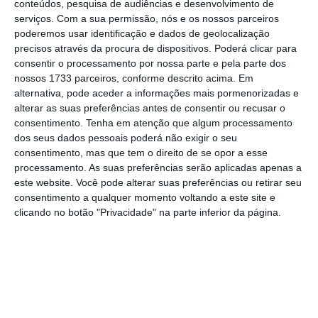
construção da Escola Portuguesa, assinado
conteúdos, pesquisa de audiências e desenvolvimento de
serviços.
Com a sua permissão, nós e os nossos parceiros
hoje no Palácio do Governo, em Bissau.
poderemos usar identificação e dados de geolocalização
precisos através da procura de dispositivos. Poderá clicar para
consentir o processamento por nossa parte e pela parte dos
“
Acabamos de assinar um acordo bilateral
nossos 1733 parceiros, conforme descrito acima. Em
alternativa, pode aceder a informações mais pormenorizadas e
nesse sentido. Esta construção está dentro do
alterar as suas preferências antes de consentir ou recusar o
Programa Estratégico de Cooperação que
consentimento.
Tenha em atenção que algum processamento
assinámos em 2021 em Portugal”
, disse Suzi
dos seus dados pessoais poderá não exigir o seu
consentimento, mas que tem o direito de se opor a esse
Barbosa, destacando que o atual PEC tem um
processamento. As suas preferências serão aplicadas apenas a
valor superior a 50% em relação ao programa
este website. Você pode alterar suas preferências ou retirar seu
anterior.
“Que estes valores aumentem, mas
consentimento a qualquer momento voltando a este site e
clicando no botão "Privacidade" na parte inferior da página.
também que a nossa cooperação bilateral se
intensifique”,
disse a chefe da diplomacia
guineense.
Tentativa de golpe de Estado falha na Guiné-Bissau